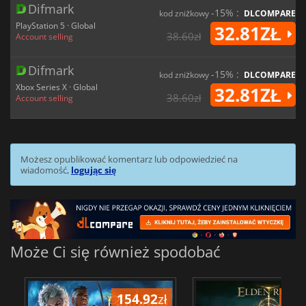
Difmark
-15% :
kod zniżkowy
DLCOMPARE
PlayStation 5 · Global
32.81ZŁ
38.60zł
Account selling
Difmark
-15% :
kod zniżkowy
DLCOMPARE
Xbox Series X · Global
32.81ZŁ
38.60zł
Account selling
Możesz opublikować komentarz lub odpowiedzieć na
wiadomość,
logując się
Może Ci się również spodobać
154.92
zł
173