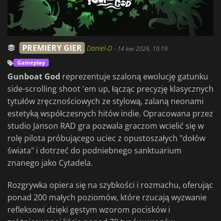
PREMIERY GIER
Daniel-D
-
14 kwi 2026, 10:19
Gameplay
Gunboat God
reprezentuje szaloną ewolucję gatunku
side-scrolling shoot 'em up, łącząc precyzję klasycznych
tytułów zręcznościowych ze stylową, zalaną neonami
estetyką współczesnych hitów indie. Opracowana przez
studio Janson RAD gra pozwala graczom wcielić się w
rolę pilota próbującego uciec z opustoszałych "dołów
świata" i dotrzeć do podniebnego sanktuarium
znanego jako Cytadela.
Rozgrywka opiera się na szybkości i rozmachu, oferując
ponad 200 małych poziomów, które rzucają wyzwanie
refleksowi dzięki gęstym wzorom pocisków i