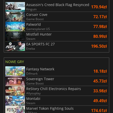
Assassin's Creed Black Flag Resynced
170.94zł
Kinguin
Corsair Cove
72.17zł
Game Boost
Palworld
77.98zł
Gamesplanet US
Mistfall Hunter
80.99zł
Steam
EA SPORTS FC 27
196.50zł
Eneba
NOWE GRY
Fantasy Network
18.18zł
Difmark
Sovereign Tower
45.73zł
Game Boost
ReStory Chill Electronics Repairs
33.98zł
Allyouplay
Montabi
49.49zł
Steam
Marvel Tokon Fighting Souls
174.61zł
LDShop