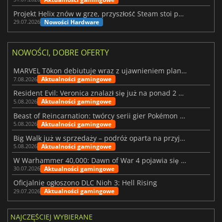
Projekt Helix znów w grze, przyszłość Steam stoi pod znakiem zapytania
Nowości Hardware
29.07.2026
NOWOŚCI, DOBRE OFERTY
MARVEL Tōkon debiutuje wraz z ujawnieniem planu rozwoju na pierwszy rok
Aktualności gamingowe
7.08.2026
Resident Evil: Veronica znalazł się już na ponad 2 milionach list życzeń
Aktualności gamingowe
5.08.2026
Beast of Reincarnation: twórcy serii gier Pokémon wkraczają na nową ścieżkę
Aktualności gamingowe
5.08.2026
Big Walk już w sprzedaży – podróż oparta na przyjaźni
Aktualności gamingowe
5.08.2026
W Warhammer 40,000: Dawn of War 4 pojawia się frakcja Nekronów
Aktualności gamingowe
30.07.2026
Oficjalnie ogłoszono DLC Nioh 3: Hell Rising
Aktualności gamingowe
29.07.2026
NAJCZĘŚCIEJ WYBIERANE