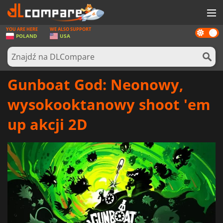
YOU ARE HERE
WE ALSO SUPPORT
Dark
GRY
POLAND
USA
mode
KARTY DO GIER
OPROGRAMOWANIE
Gunboat God: Neonowy,
REWARDS
wysokooktanowy shoot 'em
SPRZĘT KOMPUTEROWY
up akcji 2D
AKTUALNOŚCI
ZALOGUJ SIĘ LUB ZAREJESTRUJ