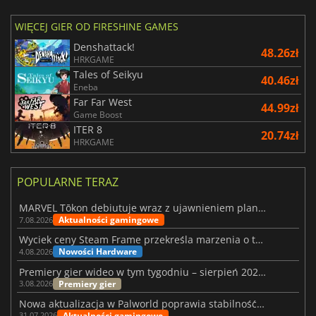
WIĘCEJ GIER OD FIRESHINE GAMES
Denshattack!
48.26zł
HRKGAME
Tales of Seikyu
40.46zł
Eneba
Far Far West
44.99zł
Game Boost
ITER 8
20.74zł
HRKGAME
POPULARNE TERAZ
MARVEL Tōkon debiutuje wraz z ujawnieniem planu rozwoju na pierwszy rok
Aktualności gamingowe
7.08.2026
Wyciek ceny Steam Frame przekreśla marzenia o tanim zestawie VR
Nowości Hardware
4.08.2026
Premiery gier wideo w tym tygodniu – sierpień 2026 r. (32. tydzień)
Premiery gier
3.08.2026
Nowa aktualizacja w Palworld poprawia stabilność Sunreach i walk z bossami
Aktualności gamingowe
31.07.2026