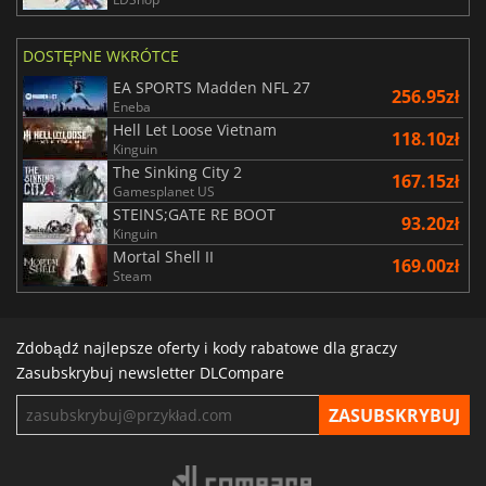
DOSTĘPNE WKRÓTCE
EA SPORTS Madden NFL 27
256.95zł
Eneba
Hell Let Loose Vietnam
118.10zł
Kinguin
The Sinking City 2
167.15zł
Gamesplanet US
STEINS;GATE RE BOOT
93.20zł
Kinguin
Mortal Shell II
169.00zł
Steam
Zdobądź najlepsze oferty i kody rabatowe dla graczy
Zasubskrybuj newsletter DLCompare