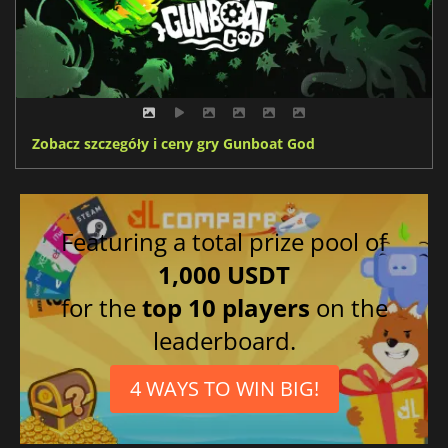
Zobacz szczegóły i ceny gry Gunboat God
Featuring a total prize pool of
1,000 USDT
for the
top 10 players
on the
leaderboard.
4 WAYS TO WIN BIG!