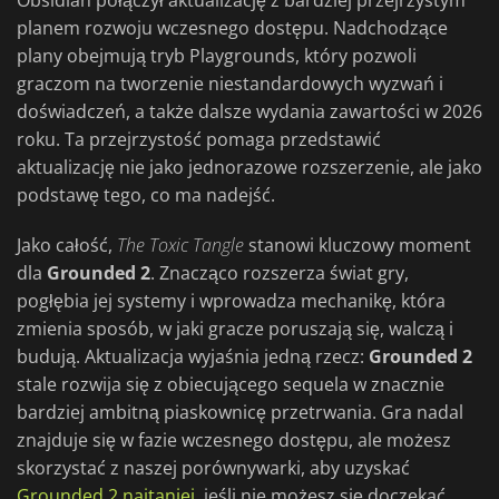
Obsidian połączył aktualizację z bardziej przejrzystym
planem rozwoju wczesnego dostępu. Nadchodzące
plany obejmują tryb Playgrounds, który pozwoli
graczom na tworzenie niestandardowych wyzwań i
doświadczeń, a także dalsze wydania zawartości w 2026
roku. Ta przejrzystość pomaga przedstawić
aktualizację nie jako jednorazowe rozszerzenie, ale jako
podstawę tego, co ma nadejść.
Jako całość,
The Toxic Tangle
stanowi kluczowy moment
dla
Grounded 2
. Znacząco rozszerza świat gry,
pogłębia jej systemy i wprowadza mechanikę, która
zmienia sposób, w jaki gracze poruszają się, walczą i
budują. Aktualizacja wyjaśnia jedną rzecz:
Grounded 2
stale rozwija się z obiecującego sequela w znacznie
bardziej ambitną piaskownicę przetrwania. Gra nadal
znajduje się w fazie wczesnego dostępu, ale możesz
skorzystać z naszej porównywarki, aby uzyskać
Grounded 2 najtaniej
, jeśli nie możesz się doczekać,