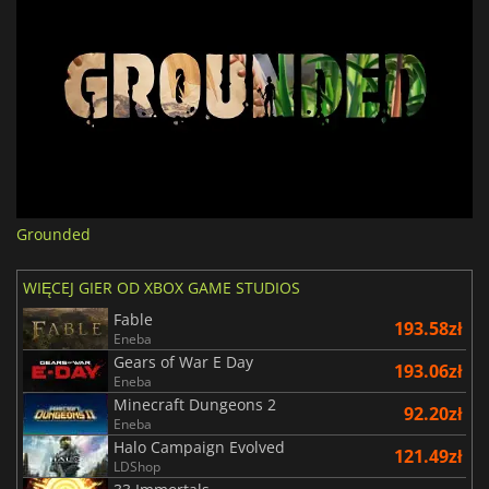
Grounded
WIĘCEJ GIER OD XBOX GAME STUDIOS
Fable
193.58zł
Eneba
Gears of War E Day
193.06zł
Eneba
Minecraft Dungeons 2
92.20zł
Eneba
Halo Campaign Evolved
121.49zł
LDShop