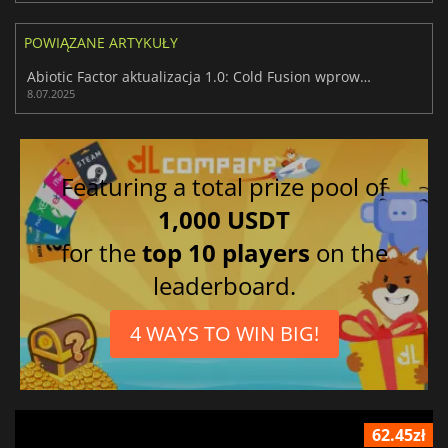
POWIĄZANE ARTYKUŁY
Abiotic Factor aktualizacja 1.0: Cold Fusion wprowadza nowe funkcje
8.07.2025
Featuring a total prize pool of
1,000 USDT
for the
top 10 players
on the
leaderboard.
4 WAYS TO WIN BIG!
62.45zł