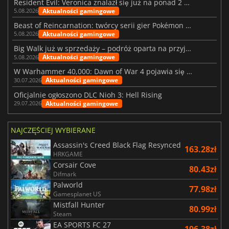
Resident Evil: Veronica znalazł się już na ponad 2 milionach list życzeń
Aktualności gamingowe
5.08.2026
Beast of Reincarnation: twórcy serii gier Pokémon wkraczają na nową ścieżkę
Aktualności gamingowe
5.08.2026
Big Walk już w sprzedaży – podróż oparta na przyjaźni
Aktualności gamingowe
5.08.2026
W Warhammer 40,000: Dawn of War 4 pojawia się frakcja Nekronów
Aktualności gamingowe
30.07.2026
Oficjalnie ogłoszono DLC Nioh 3: Hell Rising
Aktualności gamingowe
29.07.2026
NAJCZĘŚCIEJ WYBIERANE
Assassin's Creed Black Flag Resynced
163.28zł
HRKGAME
Corsair Cove
80.43zł
Difmark
Palworld
77.98zł
Gamesplanet US
Mistfall Hunter
80.99zł
Steam
EA SPORTS FC 27
196.38zł