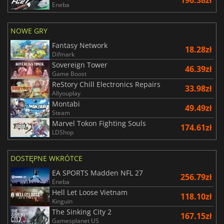
Eneba
NOWE GRY
Fantasy Network
18.28zł
Difmark
Sovereign Tower
46.39zł
Game Boost
ReStory Chill Electronics Repairs
33.98zł
Allyouplay
Montabi
49.49zł
Steam
Marvel Tokon Fighting Souls
174.61zł
LDShop
DOSTĘPNE WKRÓTCE
EA SPORTS Madden NFL 27
256.79zł
Eneba
Hell Let Loose Vietnam
118.10zł
Kinguin
The Sinking City 2
167.15zł
Gamesplanet US