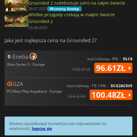
Grounded 2 zadebiutuje jutro na całym świecie
28.07.2025
Wczesny dostęp
Wielkie przygody czekają w małym świecie
Grounded 2
25.06.2025
Jaka jest najlepsza cena na Grounded 2?
Eneba
-8% :
kod zniżkowy
DLC8
Xbox Series X · Europe
96.61ZŁ
105.01zł
G2A
-19.14% :
kod zniżkowy
DCG2AC6V5
PC/Xbox Play Anywhere · Europe
100.48ZŁ
124.27zł
Możesz opublikować komentarz lub odpowiedzieć na
wiadomość,
logując się