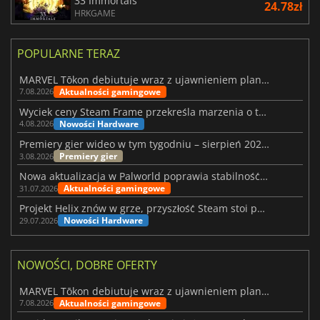
33 Immortals
24.78zł
HRKGAME
POPULARNE TERAZ
MARVEL Tōkon debiutuje wraz z ujawnieniem planu rozwoju na pierwszy rok
Aktualności gamingowe
7.08.2026
Wyciek ceny Steam Frame przekreśla marzenia o tanim zestawie VR
Nowości Hardware
4.08.2026
Premiery gier wideo w tym tygodniu – sierpień 2026 r. (32. tydzień)
Premiery gier
3.08.2026
Nowa aktualizacja w Palworld poprawia stabilność Sunreach i walk z bossami
Aktualności gamingowe
31.07.2026
Projekt Helix znów w grze, przyszłość Steam stoi pod znakiem zapytania
Nowości Hardware
29.07.2026
NOWOŚCI, DOBRE OFERTY
MARVEL Tōkon debiutuje wraz z ujawnieniem planu rozwoju na pierwszy rok
Aktualności gamingowe
7.08.2026