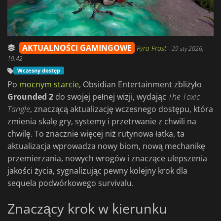
AKTUALNOŚCI GAMINGOWE
Fyra Frost
-
29 sty 2026,
19:42
Wczesny dostęp
Po
mocnym starcie
, Obsidian Entertainment zbliżyło
Grounded 2
do swojej pełnej wizji, wydając
The Toxic
Tangle
, znaczącą aktualizację wczesnego dostępu, która
zmienia skalę gry, systemy i przetrwanie z chwili na
chwilę. To znacznie więcej niż rutynowa łatka, ta
aktualizacja wprowadza nowy biom, nową mechanikę
przemierzania, nowych wrogów i znaczące ulepszenia
jakości życia, sygnalizując pewny kolejny krok dla
sequela podwórkowego survivalu.
Znaczący krok w kierunku