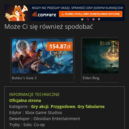
Może Ci się również spodobać
154.87
zł
171
Baldur's Gate 3
Elden Ring
INFORMACJE TECHNICZNE
Oficjalna strona
Kategorie :
Gry akcji
,
Przygodowe
,
Gry fabularne
Edytor : Xbox Game Studios
Deweloper : Obsidian Entertainment
Tryby : Solo, Co-op