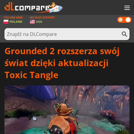
YOU ARE HERE
WE ALSO SUPPORT
Dark
GRY
POLAND
USA
mode
KARTY DO GIER
OPROGRAMOWANIE
Grounded 2 rozszerza swój
REWARDS
świat dzięki aktualizacji
SPRZĘT KOMPUTEROWY
Toxic Tangle
AKTUALNOŚCI
ZALOGUJ SIĘ LUB ZAREJESTRUJ