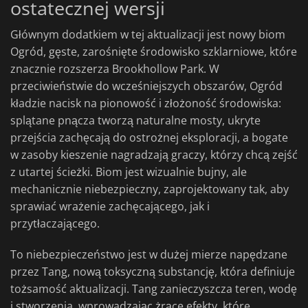
ostatecznej wersji
Głównym dodatkiem w tej aktualizacji jest nowy biom
Ogród, gęste, zarośnięte środowisko szklarniowe, które
znacznie rozszerza Brookhollow Park. W
przeciwieństwie do wcześniejszych obszarów, Ogród
kładzie nacisk na pionowość i złożoność środowiska:
splątane pnącza tworzą naturalne mosty, ukryte
przejścia zachęcają do ostrożnej eksploracji, a bogate
w zasoby kieszenie nagradzają graczy, którzy chcą zejść
z utartej ścieżki. Biom jest wizualnie bujny, ale
mechanicznie niebezpieczny, zaprojektowany tak, aby
sprawiać wrażenie zachęcającego, jak i
przytłaczającego.
To niebezpieczeństwo jest w dużej mierze napędzane
przez Tang, nową toksyczną substancję, która definiuje
tożsamość aktualizacji. Tang zanieczyszcza teren, wodę
i stworzenia, wprowadzając żrące efekty, które