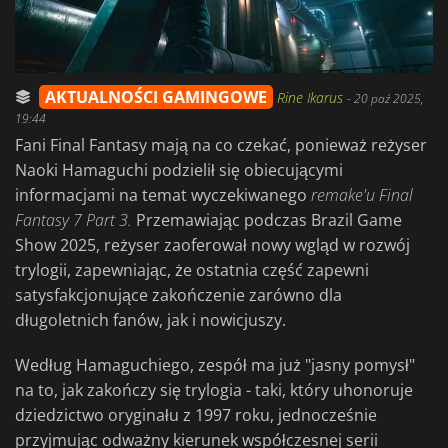
AKTUALNOŚCI GAMINGOWE
Rine Ikarus
-
20 paź 2025,
19:44
Fani Final Fantasy mają na co czekać, ponieważ reżyser
Naoki Hamaguchi podzielił się obiecującymi
informacjami na temat wyczekiwanego
remake'u Final
Fantasy 7 Part 3.
Przemawiając podczas Brazil Game
Show 2025, reżyser zaoferował nowy wgląd w rozwój
trylogii, zapewniając, że ostatnia część zapewni
satysfakcjonujące zakończenie zarówno dla
długoletnich fanów, jak i nowicjuszy.
Według Hamaguchiego, zespół ma już "jasny pomysł"
na to, jak zakończy się trylogia - taki, który uhonoruje
dziedzictwo oryginału z 1997 roku, jednocześnie
przyjmując odważny kierunek współczesnej serii