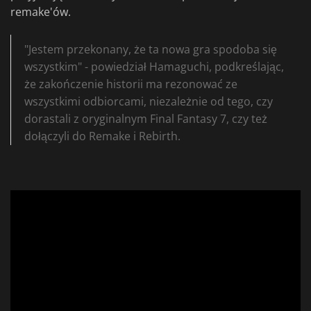
remake'ów.
"Jestem przekonany, że ta nowa gra spodoba się
wszystkim" - powiedział Hamaguchi, podkreślając,
że zakończenie historii ma rezonować ze
wszystkimi odbiorcami, niezależnie od tego, czy
dorastali z oryginalnym Final Fantasy 7, czy też
dołączyli do Remake i Rebirth.