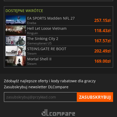
DOSTĘPNE WKRÓTCE
EA SPORTS Madden NFL 27
257.15zł
Eneba
Hell Let Loose Vietnam
118.43zł
Kinguin
The Sinking City 2
167.57zł
Gamesplanet US
STEINS;GATE RE BOOT
202.49zł
Steam
Mortal Shell II
169.00zł
Steam
Zdobądź najlepsze oferty i kody rabatowe dla graczy
Zasubskrybuj newsletter DLCompare