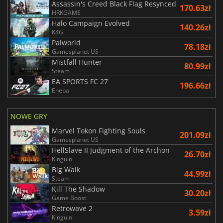
Assassin's Creed Black Flag Resynced
170.63zł
HRKGAME
Halo Campaign Evolved
140.26zł
K4G
Palworld
78.18zł
Gamesplanet US
Mistfall Hunter
80.99zł
Steam
EA SPORTS FC 27
196.66zł
Eneba
NOWE GRY
Marvel Tokon Fighting Souls
201.09zł
Gamesplanet US
HellSlave II Judgment of the Archon
26.70zł
Kinguin
Big Walk
44.99zł
Steam
Kill The Shadow
30.20zł
Game Boost
Retrowave 2
3.59zł
Kinguin