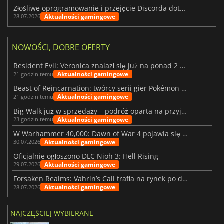
Złośliwe oprogramowanie i przejęcie Discorda dotknęły Meccha Chameleon
Aktualności gamingowe
28.07.2026
NOWOŚCI, DOBRE OFERTY
Resident Evil: Veronica znalazł się już na ponad 2 milionach list życzeń
Aktualności gamingowe
21 godzin temu
Beast of Reincarnation: twórcy serii gier Pokémon wkraczają na nową ścieżkę
Aktualności gamingowe
21 godzin temu
Big Walk już w sprzedaży – podróż oparta na przyjaźni
Aktualności gamingowe
23 godzin temu
W Warhammer 40,000: Dawn of War 4 pojawia się frakcja Nekronów
Aktualności gamingowe
30.07.2026
Oficjalnie ogłoszono DLC Nioh 3: Hell Rising
Aktualności gamingowe
29.07.2026
Forsaken Realms: Vahrin’s Call trafia na rynek po dziesięciu latach prac
Aktualności gamingowe
28.07.2026
NAJCZĘŚCIEJ WYBIERANE