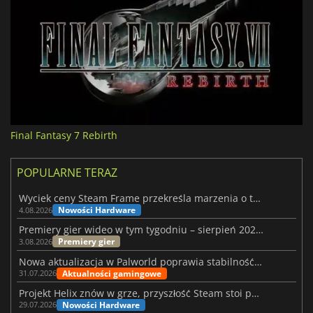
Final Fantasy 7 Rebirth
POPULARNE TERAZ
Wyciek ceny Steam Frame przekreśla marzenia o tanim zestawie VR
Nowości Hardware
4.08.2026
Premiery gier wideo w tym tygodniu – sierpień 2026 r. (32. tydzień)
Premiery gier
3.08.2026
Nowa aktualizacja w Palworld poprawia stabilność Sunreach i walk z bossami
Aktualności gamingowe
31.07.2026
Projekt Helix znów w grze, przyszłość Steam stoi pod znakiem zapytania
Nowości Hardware
29.07.2026