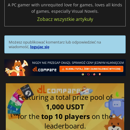
A PC gamer with unrequited love for games, loves all kinds
of games, especially Visual Novels.
Zobacz wszystkie artykuły
Możesz opublikować komentarz lub odpowiedzieć na
wiadomość,
logując się
Featuring a total prize pool of
1,000 USDT
for the
top 10 players
on the
leaderboard.