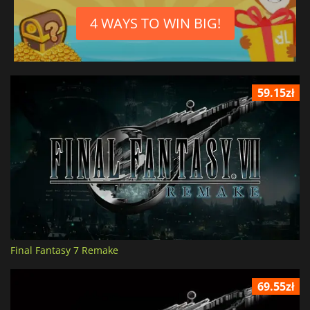
4 WAYS TO WIN BIG!
59.15zł
Final Fantasy 7 Remake
69.55zł