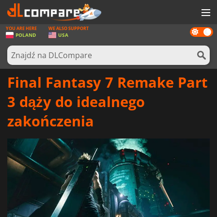
YOU ARE HERE
WE ALSO SUPPORT
Dark
GRY
POLAND
USA
mode
KARTY DO GIER
OPROGRAMOWANIE
Final Fantasy 7 Remake Part
REWARDS
3 dąży do idealnego
SPRZĘT KOMPUTEROWY
zakończenia
AKTUALNOŚCI
ZALOGUJ SIĘ LUB ZAREJESTRUJ