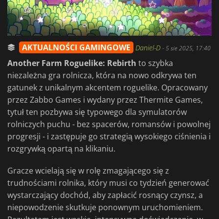
AKTUALNOŚCI GAMINGOWE
Daniel-D
-
5 sie 2025, 17:40
Another Farm Roguelike: Rebirth
to szybka
niezależna gra rolnicza, która na nowo odkrywa ten
gatunek z unikalnym akcentem roguelike. Opracowany
przez Zabbo Games i wydany przez Thermite Games,
tytuł ten pozbywa się typowego dla symulatorów
rolniczych puchu - bez spacerów, romansów i powolnej
progresji - i zastępuje go strategią wysokiego ciśnienia i
rozgrywką opartą na klikaniu.
Gracze wcielają się w rolę zmagającego się z
trudnościami rolnika, który musi co tydzień generować
wystarczający dochód, aby zapłacić rosnący czynsz, a
niepowodzenie skutkuje ponownym uruchomieniem.