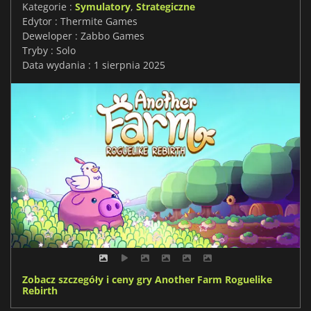
Kategorie :
Symulatory
,
Strategiczne
Edytor : Thermite Games
Deweloper : Zabbo Games
Tryby : Solo
Data wydania : 1 sierpnia 2025
Zobacz szczegóły i ceny gry Another Farm Roguelike
Rebirth