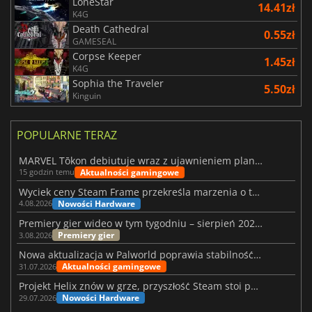
LoneStar
14.41zł
K4G
Death Cathedral
0.55zł
GAMESEAL
Corpse Keeper
1.45zł
K4G
Sophia the Traveler
5.50zł
Kinguin
POPULARNE TERAZ
MARVEL Tōkon debiutuje wraz z ujawnieniem planu rozwoju na pierwszy rok
Aktualności gamingowe
15 godzin temu
Wyciek ceny Steam Frame przekreśla marzenia o tanim zestawie VR
Nowości Hardware
4.08.2026
Premiery gier wideo w tym tygodniu – sierpień 2026 r. (32. tydzień)
Premiery gier
3.08.2026
Nowa aktualizacja w Palworld poprawia stabilność Sunreach i walk z bossami
Aktualności gamingowe
31.07.2026
Projekt Helix znów w grze, przyszłość Steam stoi pod znakiem zapytania
Nowości Hardware
29.07.2026