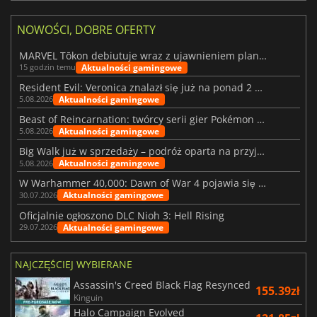
NOWOŚCI, DOBRE OFERTY
MARVEL Tōkon debiutuje wraz z ujawnieniem planu rozwoju na pierwszy rok
Aktualności gamingowe
15 godzin temu
Resident Evil: Veronica znalazł się już na ponad 2 milionach list życzeń
Aktualności gamingowe
5.08.2026
Beast of Reincarnation: twórcy serii gier Pokémon wkraczają na nową ścieżkę
Aktualności gamingowe
5.08.2026
Big Walk już w sprzedaży – podróż oparta na przyjaźni
Aktualności gamingowe
5.08.2026
W Warhammer 40,000: Dawn of War 4 pojawia się frakcja Nekronów
Aktualności gamingowe
30.07.2026
Oficjalnie ogłoszono DLC Nioh 3: Hell Rising
Aktualności gamingowe
29.07.2026
NAJCZĘŚCIEJ WYBIERANE
Assassin's Creed Black Flag Resynced
155.39zł
Kinguin
Halo Campaign Evolved