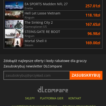
EA SPORTS Madden NFL 27
257.01zł
Eneba
Hell Let Loose Vietnam
118.18zł
Kinguin
The Sinking City 2
167.65zł
Gamesplanet US
STEINS;GATE RE BOOT
96.98zł
Kinguin
Mortal Shell II
169.00zł
Steam
Zdobądź najlepsze oferty i kody rabatowe dla graczy
Zasubskrybuj newsletter DLCompare
SKLEPY
PLATFORMA GIER
KONTAKT