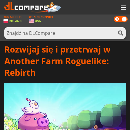
YOU ARE HERE
WE ALSO SUPPORT
Dark
GRY
POLAND
USA
mode
KARTY DO GIER
OPROGRAMOWANIE
Rozwijaj się i przetrwaj w
REWARDS
Another Farm Roguelike:
SPRZĘT KOMPUTEROWY
Rebirth
AKTUALNOŚCI
ZALOGUJ SIĘ LUB ZAREJESTRUJ