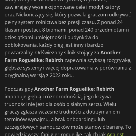
zawierający wyselekcjonowane cele i modyfikatory;
oraz Niekończący się, który pozwala graczom odkrywać
pełny system rolnictwa bez presji czasu. Z ponad 24
klasami postaci, 8 biomami, ponad 240 przedmiotami i
dziesiątkami umiejętności i budynków do
odblokowania, każdy bieg jest inny i bardzo
powtarzalny. Odświeżony silnik stojący za
Another
Farm Roguelike: Rebirth
zapewnia szybszą rozgrywkę,
głębsze systemy i więcej dopracowania w porównaniu z
oryginalną wersją z 2022 roku.
Podczas gdy
Another Farm Roguelike: Rebirth
imponuje głębią i różnorodnością, jego krzywa
trudności nie jest dla osób o słabym sercu. Wielu
graczy zgłasza wczesne trudności z dotrzymaniem
terminów wynajmu, a brak onboardingu lub
szczegółowych samouczków może stanowić barierę. To
powiedziawszy, fani gier roguelike, takich jak
Against