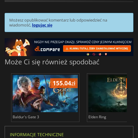
Możesz opublikować komentarz lub odpowiedzieć na
wiadomość,
logując się
Może Ci się również spodobać
155.04
zł
175
Baldur's Gate 3
Elden Ring
INFORMACJE TECHNICZNE