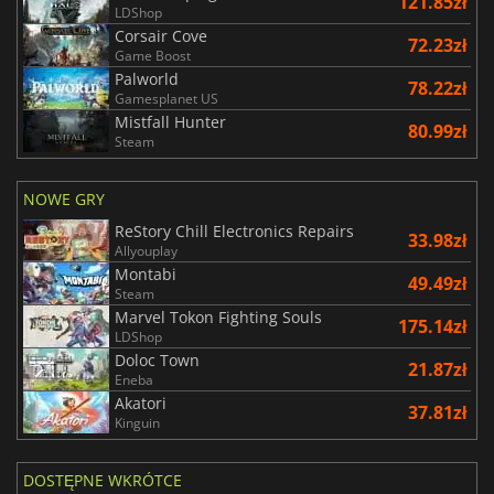
121.85zł
LDShop
Corsair Cove
72.23zł
Game Boost
Palworld
78.22zł
Gamesplanet US
Mistfall Hunter
80.99zł
Steam
NOWE GRY
ReStory Chill Electronics Repairs
33.98zł
Allyouplay
Montabi
49.49zł
Steam
Marvel Tokon Fighting Souls
175.14zł
LDShop
Doloc Town
21.87zł
Eneba
Akatori
37.81zł
Kinguin
DOSTĘPNE WKRÓTCE