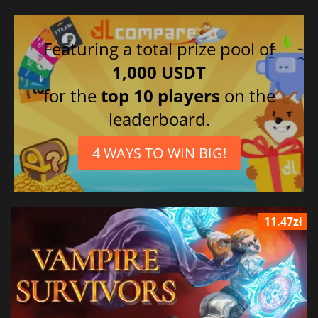
Featuring a total prize pool of
1,000 USDT
for the
top 10 players
on the
leaderboard.
4 WAYS TO WIN BIG!
11.47zł