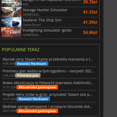
39.76zł
K4G
Storage Hunter Simulator
41.33zł
GAMESEAL
Seafarer The Ship Sim
41.59zł
Game Boost
Firefighting Simulator Ignite
54.66zł
GAMESEAL
POPULARNE TERAZ
Wyciek ceny Steam Frame przekreśla marzenia o tanim zestawie VR
Nowości Hardware
4.08.2026
Premiery gier wideo w tym tygodniu – sierpień 2026 r. (32. tydzień)
Premiery gier
3.08.2026
Nowa aktualizacja w Palworld poprawia stabilność Sunreach i walk z bossami
Aktualności gamingowe
31.07.2026
Projekt Helix znów w grze, przyszłość Steam stoi pod znakiem zapytania
Nowości Hardware
29.07.2026
Złośliwe oprogramowanie i przejęcie Discorda dotknęły Meccha Chameleon
Aktualności gamingowe
28.07.2026