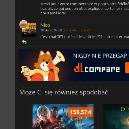
Merci pour votre commentaire et pour votre fidélité.
traduit, ce qui peut en effet expliquer certaines m
nous améliorer.
Nico
30 sty 2026, 08:35
na
dlcompare.fr
c'est chatGPT qui écrit les articles ??? entre les erre
Może Ci się również spodobać
196.80
zł
156.57
zł