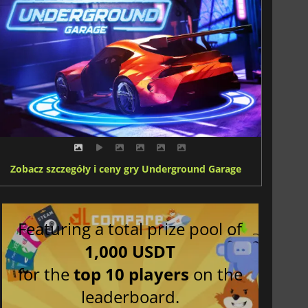
Zobacz szczegóły i ceny gry Underground Garage
Featuring a total prize pool of
1,000 USDT
for the
top 10 players
on the
leaderboard.