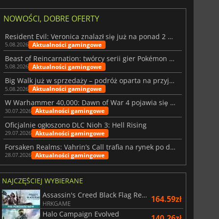
NOWOŚCI, DOBRE OFERTY
Resident Evil: Veronica znalazł się już na ponad 2 milionach list życzeń
Aktualności gamingowe
5.08.2026
Beast of Reincarnation: twórcy serii gier Pokémon wkraczają na nową ścieżkę
Aktualności gamingowe
5.08.2026
Big Walk już w sprzedaży – podróż oparta na przyjaźni
Aktualności gamingowe
5.08.2026
W Warhammer 40,000: Dawn of War 4 pojawia się frakcja Nekronów
Aktualności gamingowe
30.07.2026
Oficjalnie ogłoszono DLC Nioh 3: Hell Rising
Aktualności gamingowe
29.07.2026
Forsaken Realms: Vahrin’s Call trafia na rynek po dziesięciu latach prac
Aktualności gamingowe
28.07.2026
NAJCZĘŚCIEJ WYBIERANE
Assassin's Creed Black Flag Resynced
164.59zł
HRKGAME
Halo Campaign Evolved
140.26zł