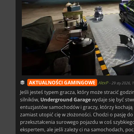
AKTUALNOŚCI GAMINGOWE
AlexP
-
29 sty 2026, 
Jeśli jesteś typem gracza, który może stracić godz
silników,
Underground Garage
wydaje się być stwo
entuzjastów samochodów i graczy, którzy kochają
zamiast utopić cię w złożoności. Chodzi o pasję d
przekształcenia surowego pojazdu w coś szybkiego
ekspertem, ale jeśli zależy ci na samochodach, poc