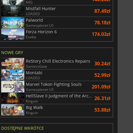
K4G
Mistfall Hunter
87.49zł
LOADED
Palworld
78.18zł
Gamesplanet US
Forza Horizon 6
174.03zł
Eneba
NOWE GRY
ReStory Chill Electronics Repairs
30.24zł
GamersGate
Montabi
52.99zł
LOADED
Marvel Tokon Fighting Souls
201.09zł
Gamesplanet US
HellSlave II Judgment of the Archon
26.31zł
Kinguin
Big Walk
53.88zł
Kinguin
DOSTĘPNE WKRÓTCE