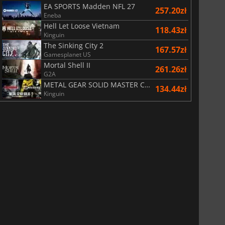
EA SPORTS Madden NFL 27
257.20zł
Eneba
Hell Let Loose Vietnam
118.43zł
Kinguin
The Sinking City 2
167.57zł
Gamesplanet US
Mortal Shell II
261.26zł
G2A
METAL GEAR SOLID MASTER COLLECTION Vol.2
134.44zł
Kinguin
29.09
zł
66.55
zł