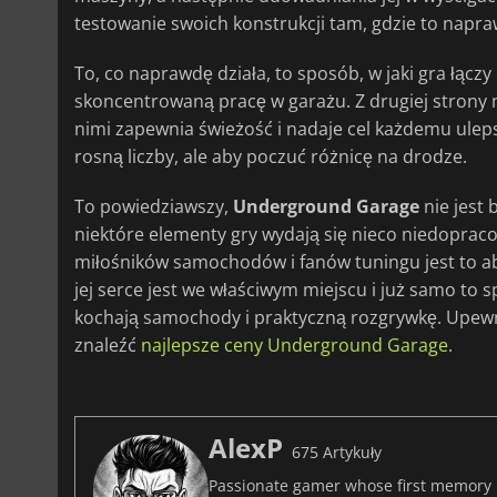
testowanie swoich konstrukcji tam, gdzie to napraw
To, co naprawdę działa, to sposób, w jaki gra łącz
skoncentrowaną pracę w garażu. Z drugiej strony 
nimi zapewnia świeżość i nadaje cel każdemu ulepsz
rosną liczby, ale aby poczuć różnicę na drodze.
To powiedziawszy,
Underground Garage
nie jest 
niektóre elementy gry wydają się nieco niedopraco
miłośników samochodów i fanów tuningu jest to ab
jej serce jest we właściwym miejscu i już samo to s
kochają samochody i praktyczną rozgrywkę. Upewni
znaleźć
najlepsze ceny Underground Garage
.
AlexP
675 Artykuły
Passionate gamer whose first memory i