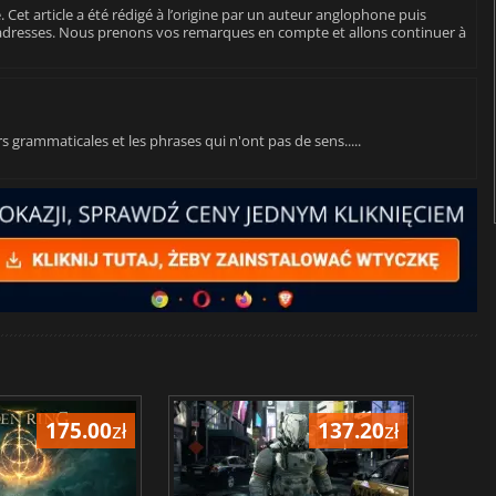
 Cet article a été rédigé à l’origine par un auteur anglophone puis
aladresses. Nous prenons vos remarques en compte et allons continuer à
urs grammaticales et les phrases qui n'ont pas de sens.....
175.00
zł
137.20
zł