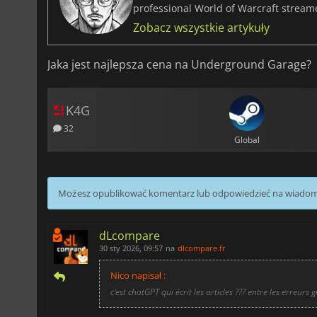
professional World of Warcraft stream
Zobacz wszystkie artykuły
Jaka jest najlepsza cena na Underground Garage?
K4G
32
Global
Możesz opublikować komentarz lub odpowiedzieć na wiado
dLcompare
30 sty 2026, 09:57
na
dlcompare.fr
Nico napisał :
c'est chatGPT qui écrit les articles ??? entre les erreurs