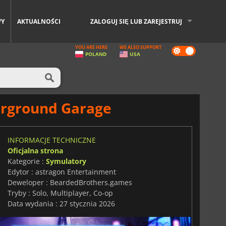
WY
AKTUALNOŚCI
ZALOGUJ SIĘ LUB ZAREJESTRUJ
YOU ARE HERE
WE ALSO SUPPORT
Dark
POLAND
USA
mode
erground Garage
INFORMACJE TECHNICZNE
Oficjalna strona
Kategorie :
Symulatory
Edytor : astragon Entertainment
Deweloper : BeardedBrothers.games
Tryby : Solo, Multiplayer, Co-op
Data wydania : 27 stycznia 2026