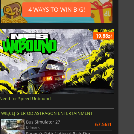
4 WAYS TO WIN BIG!
19.88zł
Need for Speed Unbound
WIĘCEJ GIER OD ASTRAGON ENTERTAINMENT
Bus Simulator 27
67.56zł
Difmark
Ranger’s Path National Park Simulator