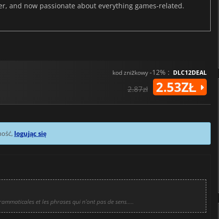
er, and now passionate about everything games-related.
-12% :
kod zniżkowy
DLC12DEAL
2.53ZŁ
2.87zł
mość,
logując się
 grammaticales et les phrases qui n'ont pas de sens.....