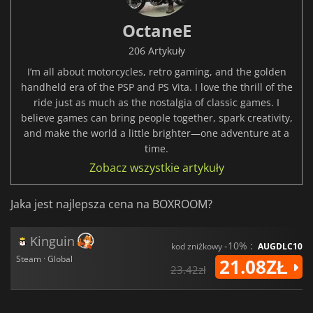
OctaneE
206 Artykuły
I’m all about motorcycles, retro gaming, and the golden
handheld era of the PSP and PS Vita. I love the thrill of the
ride just as much as the nostalgia of classic games. I
believe games can bring people together, spark creativity,
and make the world a little brighter—one adventure at a
time.
Zobacz wszystkie artykuły
Jaka jest najlepsza cena na BOXROOM?
Kinguin
-10% :
kod zniżkowy
AUGDLC10
Steam · Global
21.08ZŁ
23.42zł