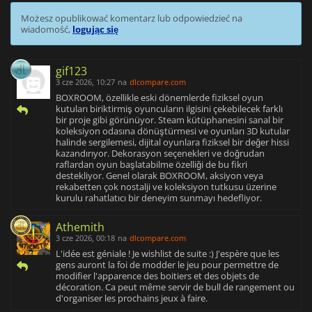
Możesz opublikować komentarz lub odpowiedzieć na
wiadomość,
logując się
gif123
3 cze 2026, 10:27
na
dlcompare.com
BOXROOM, özellikle eski dönemlerde fiziksel oyun
kutuları biriktirmiş oyuncuların ilgisini çekebilecek farklı
bir proje gibi görünüyor. Steam kütüphanesini sanal bir
koleksiyon odasına dönüştürmesi ve oyunları 3D kutular
halinde sergilemesi, dijital oyunlara fiziksel bir değer hissi
kazandırıyor. Dekorasyon seçenekleri ve doğrudan
raflardan oyun başlatabilme özelliği de bu fikri
destekliyor. Genel olarak BOXROOM, aksiyon veya
rekabetten çok nostalji ve koleksiyon tutkusu üzerine
kurulu rahatlatıcı bir deneyim sunmayı hedefliyor.
Athemith
3 cze 2026, 00:18
na
dlcompare.com
L'idée est géniale ! Je wishlist de suite :) J'espère que les
gens auront la foi de modder le jeu pour permettre de
modifier l'apparence des boitiers et des objets de
décoration. Ca peut même servir de bull de rangement ou
d'organiser les prochains jeux à faire.