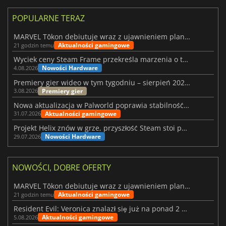
POPULARNE TERAZ
MARVEL Tōkon debiutuje wraz z ujawnieniem planu rozwoju na pierwszy rok
Aktualności gamingowe
21 godzin temu
Wyciek ceny Steam Frame przekreśla marzenia o tanim zestawie VR
Nowości Hardware
4.08.2026
Premiery gier wideo w tym tygodniu – sierpień 2026 r. (32. tydzień)
Premiery gier
3.08.2026
Nowa aktualizacja w Palworld poprawia stabilność Sunreach i walk z bossami
Aktualności gamingowe
31.07.2026
Projekt Helix znów w grze, przyszłość Steam stoi pod znakiem zapytania
Nowości Hardware
29.07.2026
NOWOŚCI, DOBRE OFERTY
MARVEL Tōkon debiutuje wraz z ujawnieniem planu rozwoju na pierwszy rok
Aktualności gamingowe
21 godzin temu
Resident Evil: Veronica znalazł się już na ponad 2 milionach list życzeń
Aktualności gamingowe
5.08.2026