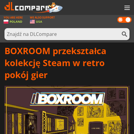
YOU ARE HERE
WE ALSO SUPPORT
Dark
GRY
POLAND
USA
mode
KARTY DO GIER
OPROGRAMOWANIE
BOXROOM przekształca
REWARDS
kolekcję Steam w retro
SPRZĘT KOMPUTEROWY
pokój gier
AKTUALNOŚCI
ZALOGUJ SIĘ LUB ZAREJESTRUJ