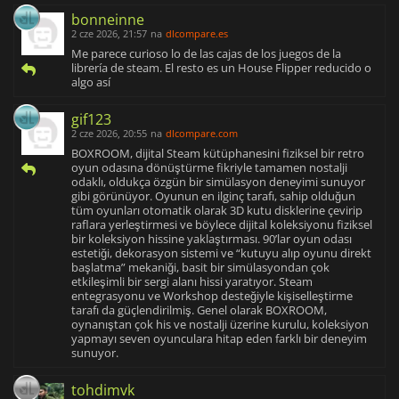
bonneinne
2 cze 2026, 21:57
na
dlcompare.es
Me parece curioso lo de las cajas de los juegos de la
librería de steam. El resto es un House Flipper reducido o
algo así
gif123
2 cze 2026, 20:55
na
dlcompare.com
BOXROOM, dijital Steam kütüphanesini fiziksel bir retro
oyun odasına dönüştürme fikriyle tamamen nostalji
odaklı, oldukça özgün bir simülasyon deneyimi sunuyor
gibi görünüyor. Oyunun en ilginç tarafı, sahip olduğun
tüm oyunları otomatik olarak 3D kutu disklerine çevirip
raflara yerleştirmesi ve böylece dijital koleksiyonu fiziksel
bir koleksiyon hissine yaklaştırması. 90’lar oyun odası
estetiği, dekorasyon sistemi ve “kutuyu alıp oyunu direkt
başlatma” mekaniği, basit bir simülasyondan çok
etkileşimli bir sergi alanı hissi yaratıyor. Steam
entegrasyonu ve Workshop desteğiyle kişiselleştirme
tarafı da güçlendirilmiş. Genel olarak BOXROOM,
oynanıştan çok his ve nostalji üzerine kurulu, koleksiyon
yapmayı seven oyunculara hitap eden farklı bir deneyim
sunuyor.
tohdimvk