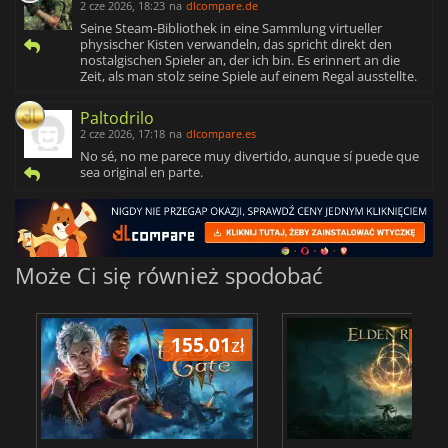
2 cze 2026, 18:23
na
dlcompare.de
Seine Steam-Bibliothek in eine Sammlung virtueller
physischer Kisten verwandeln, das spricht direkt den
nostalgischen Spieler an, der ich bin. Es erinnert an die
Zeit, als man stolz seine Spiele auf einem Regal ausstellte.
Paltodrilo
2 cze 2026, 17:18
na
dlcompare.es
No sé, no me parece muy divertido, aunque sí puede que
sea original en parte.
Może Ci się również spodobać
155.01
zł
175