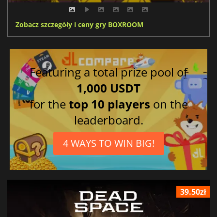
Zobacz szczegóły i ceny gry BOXROOM
Featuring a total prize pool of
1,000 USDT
for the
top 10 players
on the
leaderboard.
4 WAYS TO WIN BIG!
39.50zł