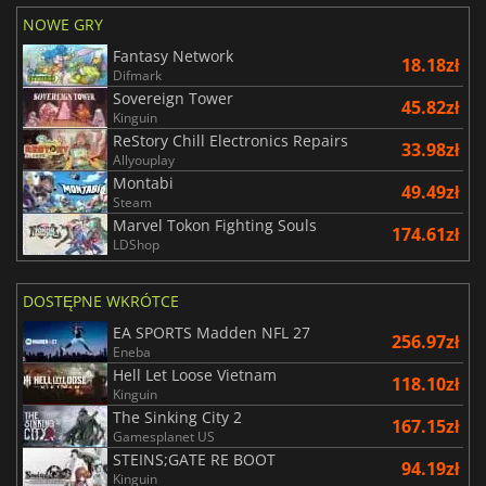
NOWE GRY
Fantasy Network
18.18zł
Difmark
Sovereign Tower
45.82zł
Kinguin
ReStory Chill Electronics Repairs
33.98zł
Allyouplay
Montabi
49.49zł
Steam
Marvel Tokon Fighting Souls
174.61zł
LDShop
DOSTĘPNE WKRÓTCE
EA SPORTS Madden NFL 27
256.97zł
Eneba
Hell Let Loose Vietnam
118.10zł
Kinguin
The Sinking City 2
167.15zł
Gamesplanet US
STEINS;GATE RE BOOT
94.19zł
Kinguin