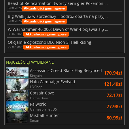
Beast of Reincarnation: twórcy serii gier Pokémon wkraczają na nową ścieżkę
Aktualności gamingowe
5.08.2026
Big Walk już w sprzedaży – podróż oparta na przyjaźni
Aktualności gamingowe
5.08.2026
W Warhammer 40,000: Dawn of War 4 pojawia się frakcja Nekronów
Aktualności gamingowe
30.07.2026
Oficjalnie ogłoszono DLC Nioh 3: Hell Rising
Aktualności gamingowe
29.07.2026
NAJCZĘŚCIEJ WYBIERANE
Assassin's Creed Black Flag Resynced
170.94zł
Kinguin
Halo Campaign Evolved
121.49zł
LDShop
Corsair Cove
72.17zł
Game Boost
Palworld
77.98zł
Gamesplanet US
Mistfall Hunter
80.99zł
Steam