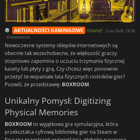
AKTUALNOŚCI GAMINGOWE
OctaneE
-
3 cze 2026, 19:56
- 6 komentarze
Nowoczesne systemy sklepów internetowych są
obecnie tak wszechobecne, że większość graczy
stopniowo zapomina o uczuciu trzymania fizycznej
kasety lub płyty z grą. Czy chcesz więc ponownie
przeżyć te wspaniałe lata fizycznych nośników gier?
Pozwól, że przedstawię:
BOXROOM
Unikalny Pomysł: Digitizing
Physical Memories
BOXROOM
to wyjątkowa gra symulacyjna, która
przekształca cyfrową bibliotekę gier na Steam w
fizyczną przestrzeń wyświetlania, głęboko nasyconą