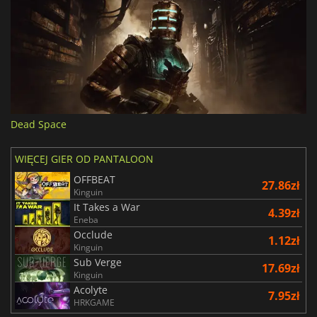
Dead Space
WIĘCEJ GIER OD PANTALOON
OFFBEAT
27.86zł
Kinguin
It Takes a War
4.39zł
Eneba
Occlude
1.12zł
Kinguin
Sub Verge
17.69zł
Kinguin
Acolyte
7.95zł
HRKGAME