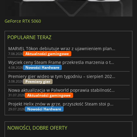
GeForce RTX 5060
POPULARNE TERAZ
MARVEL Tōkon debiutuje wraz z ujawnieniem planu rozwoju na pierwszy rok
Aktualności gamingowe
7.08.2026
Wyciek ceny Steam Frame przekreśla marzenia o tanim zestawie VR
Nowości Hardware
4.08.2026
Premiery gier wideo w tym tygodniu – sierpień 2026 r. (32. tydzień)
Premiery gier
3.08.2026
Nowa aktualizacja w Palworld poprawia stabilność Sunreach i walk z bossami
Aktualności gamingowe
31.07.2026
Projekt Helix znów w grze, przyszłość Steam stoi pod znakiem zapytania
Nowości Hardware
29.07.2026
NOWOŚCI, DOBRE OFERTY