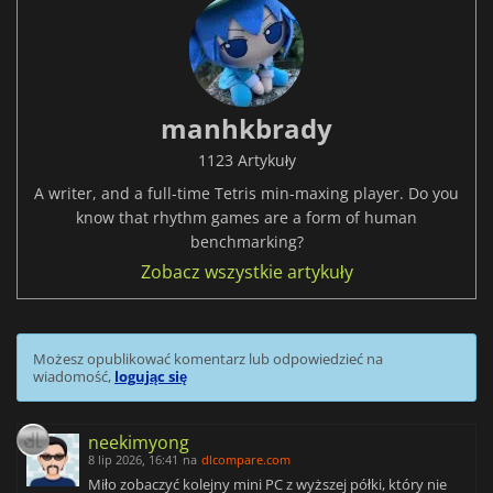
manhkbrady
1123 Artykuły
A writer, and a full-time Tetris min-maxing player. Do you
know that rhythm games are a form of human
benchmarking?
Zobacz wszystkie artykuły
Możesz opublikować komentarz lub odpowiedzieć na
wiadomość,
logując się
neekimyong
8 lip 2026, 16:41
na
dlcompare.com
Miło zobaczyć kolejny mini PC z wyższej półki, który nie