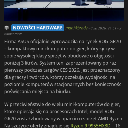
NOWOŚCI HARDWARE
manhkbrady
-
8 lip 2026, 21:51
- 2
komentarze
Firma ASUS oficjalnie wprowadziła na rynek ROG GR70
– kompaktowy mini-komputer do gier, który łączy w
sobie wysokiej klasy sprzęt w obudowie o objętości
poniżej 3 litrów. System ten, zaprezentowany po raz
pierwszy podczas targów CES 2026, jest przeznaczony
dla graczy i twórców, którzy oczekują wydajności na
poziomie komputerów stacjonarnych bez konieczności
poświęcania miejsca na biurku.
W przeciwieństwie do wielu mini-komputerów do gier,
które opierają się na procesorach Intel, model ROG
GR70 został zbudowany w oparciu o sprzęt AMD Ryzen.
Na szczycie oferty znajduje się
Ryzen 9 9955HX3D
– 16-