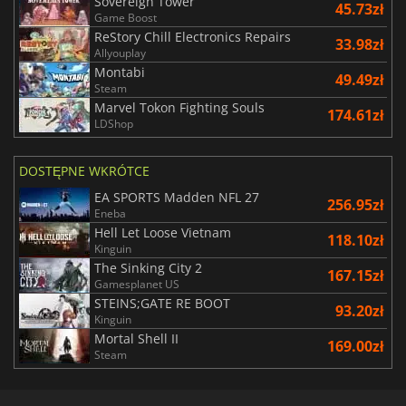
Sovereign Tower
45.73zł
Game Boost
ReStory Chill Electronics Repairs
33.98zł
Allyouplay
Montabi
49.49zł
Steam
Marvel Tokon Fighting Souls
174.61zł
LDShop
DOSTĘPNE WKRÓTCE
EA SPORTS Madden NFL 27
256.95zł
Eneba
Hell Let Loose Vietnam
118.10zł
Kinguin
The Sinking City 2
167.15zł
Gamesplanet US
STEINS;GATE RE BOOT
93.20zł
Kinguin
Mortal Shell II
169.00zł
Steam