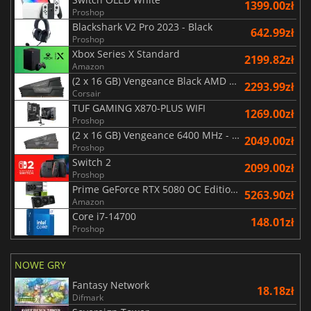
1399.00zł
Proshop
Blackshark V2 Pro 2023 - Black
642.99zł
Proshop
Xbox Series X Standard
2199.82zł
Amazon
(2 x 16 GB) Vengeance Black AMD Expo 6000 MHz - CAS 30
2293.99zł
Corsair
TUF GAMING X870-PLUS WIFI
1269.00zł
Proshop
(2 x 16 GB) Vengeance 6400 MHz - CAS 36 -1.35V - Ryzen Edition
2049.00zł
Proshop
Switch 2
2099.00zł
Proshop
Prime GeForce RTX 5080 OC Edition 16GB
5263.90zł
Amazon
Core i7-14700
148.01zł
Proshop
NOWE GRY
Fantasy Network
18.18zł
Difmark