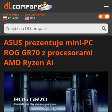
YOU ARE HERE
WE ALSO SUPPORT
Dark
GRY
POLAND
USA
mode
KARTY DO GIER
OPROGRAMOWANIE
ASUS prezentuje mini-PC
REWARDS
ROG GR70 z procesorami
SPRZĘT KOMPUTEROWY
AMD Ryzen AI
AKTUALNOŚCI
ZALOGUJ SIĘ LUB ZAREJESTRUJ