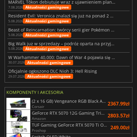
MARVEL Tōkon debiutuje wraz z ujawnieniem planu rozwoju na pierwszy rok
Aktualności gamingowe
7.08.2026
Resident Evil: Veronica znalazł się już na ponad 2 milionach list życzeń
Aktualności gamingowe
5.08.2026
Beast of Reincarnation: twórcy serii gier Pokémon wkraczają na nową ścieżkę
Aktualności gamingowe
5.08.2026
Big Walk już w sprzedaży – podróż oparta na przyjaźni
Aktualności gamingowe
5.08.2026
W Warhammer 40,000: Dawn of War 4 pojawia się frakcja Nekronów
Aktualności gamingowe
30.07.2026
Oficjalnie ogłoszono DLC Nioh 3: Hell Rising
Aktualności gamingowe
29.07.2026
KOMPONENTY I AKCESORIA
(2 x 16 GB) Vengeance RGB Black AMD Expo 6000 MHz - CAS 30
2367.99zł
Corsair
GeForce RTX 5070 12G Gaming Trio OC Black
2803.57zł
Amazon
TUF Gaming GeForce RTX 5070 Ti OC White Edition 16GB
249.00zł
Proshop
Switch OLED White