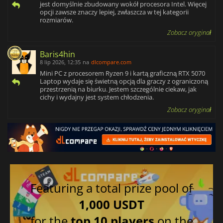
jest domyślnie zbudowany wokół procesora Intel. Więcej
opcji zawsze znaczy lepiej, zwłaszcza w tej kategorii
rozmiarów.
Zobacz oryginał
Baris4hin
8 lip 2026, 12:35
na
dlcompare.com
Mini PC z procesorem Ryzen 9 i kartą graficzną RTX 5070
Laptop wydaje się świetną opcją dla graczy z ograniczoną
przestrzenią na biurku. Jestem szczególnie ciekaw, jak
cichy i wydajny jest system chłodzenia.
Zobacz oryginał
Featuring a total prize pool of
1,000 USDT
for the
top 10 players
on the