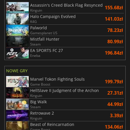
Assassin's Creed Black Flag Resynced
155.68zł
Kinguin
Halo Campaign Evolved
141.03zł
K4G
Palworld
78.23zł
Gamesplanet US
Mistfall Hunter
80.99zł
Steam
EA SPORTS FC 27
196.84zł
Eneba
NOWE GRY
Marvel Tokon Fighting Souls
199.79zł
Game Boost
HellSlave II Judgment of the Archon
27.31zł
Kinguin
Big Walk
44.99zł
Steam
Retrowave 2
3.39zł
Kinguin
Beast of Reincarnation
134.06zł
Game Boost