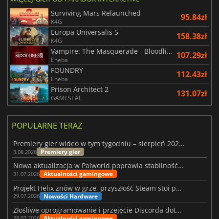
Surviving Mars Relaunched
95.84zł
K4G
Europa Universalis 5
158.38zł
K4G
Vampire: The Masquerade - Bloodlines 2
107.29zł
Eneba
FOUNDRY
112.43zł
Eneba
Prison Architect 2
131.07zł
GAMESEAL
POPULARNE TERAZ
Premiery gier wideo w tym tygodniu – sierpień 2026 r. (32. tydzień)
Premiery gier
3.08.2026
Nowa aktualizacja w Palworld poprawia stabilność Sunreach i walk z bossami
Aktualności gamingowe
31.07.2026
Projekt Helix znów w grze, przyszłość Steam stoi pod znakiem zapytania
Nowości Hardware
29.07.2026
Złośliwe oprogramowanie i przejęcie Discorda dotknęły Meccha Chameleon
Aktualności gamingowe
28.07.2026