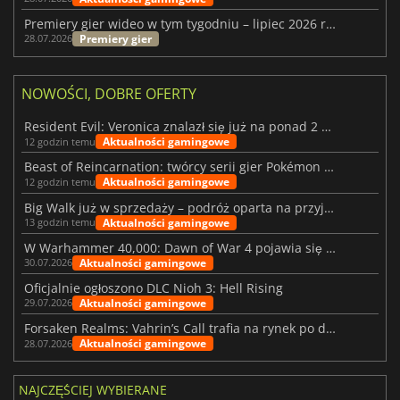
Premiery gier wideo w tym tygodniu – lipiec 2026 r. (tydzień 31)
Premiery gier
28.07.2026
NOWOŚCI, DOBRE OFERTY
Resident Evil: Veronica znalazł się już na ponad 2 milionach list życzeń
Aktualności gamingowe
12 godzin temu
Beast of Reincarnation: twórcy serii gier Pokémon wkraczają na nową ścieżkę
Aktualności gamingowe
12 godzin temu
Big Walk już w sprzedaży – podróż oparta na przyjaźni
Aktualności gamingowe
13 godzin temu
W Warhammer 40,000: Dawn of War 4 pojawia się frakcja Nekronów
Aktualności gamingowe
30.07.2026
Oficjalnie ogłoszono DLC Nioh 3: Hell Rising
Aktualności gamingowe
29.07.2026
Forsaken Realms: Vahrin’s Call trafia na rynek po dziesięciu latach prac
Aktualności gamingowe
28.07.2026
NAJCZĘŚCIEJ WYBIERANE