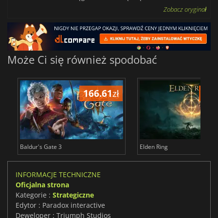
Zobacz oryginał
Może Ci się również spodobać
166.61
zł
175
Baldur's Gate 3
Elden Ring
INFORMACJE TECHNICZNE
Oficjalna strona
Kategorie :
Strategiczne
Edytor : Paradox interactive
Deweloper : Triumph Studios