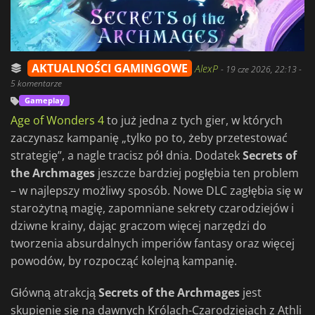
AKTUALNOŚCI GAMINGOWE
AlexP
-
19 cze 2026, 22:13
-
5 komentarze
Gameplay
Age of Wonders 4
to już jedna z tych gier, w których
zaczynasz kampanię „tylko po to, żeby przetestować
strategię”, a nagle tracisz pół dnia. Dodatek
Secrets of
the Archmages
jeszcze bardziej pogłębia ten problem
– w najlepszy możliwy sposób. Nowe DLC zagłębia się w
starożytną magię, zapomniane sekrety czarodziejów i
dziwne krainy, dając graczom więcej narzędzi do
tworzenia absurdalnych imperiów fantasy oraz więcej
powodów, by rozpocząć kolejną kampanię.
Główną atrakcją
Secrets of the Archmages
jest
skupienie się na dawnych Królach-Czarodziejach z Athli