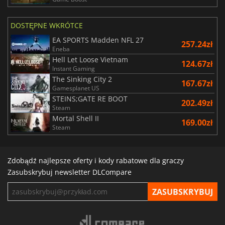
DOSTĘPNE WKRÓTCE
EA SPORTS Madden NFL 27
257.24zł
Eneba
Hell Let Loose Vietnam
124.67zł
Instant Gaming
The Sinking City 2
167.67zł
Gamesplanet US
STEINS;GATE RE BOOT
202.49zł
Steam
Mortal Shell II
169.00zł
Steam
Zdobądź najlepsze oferty i kody rabatowe dla graczy
Zasubskrybuj newsletter DLCompare