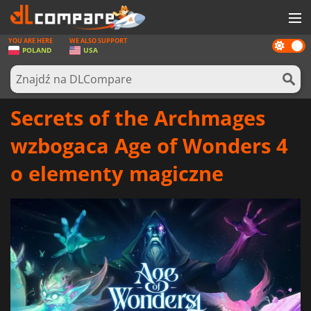
YOU ARE HERE
WE ALSO SUPPORT
Dark
GRY
POLAND
USA
mode
KARTY DO GIER
OPROGRAMOWANIE
Secrets of the Archmages
REWARDS
wzbogaca Age of Wonders 4
SPRZĘT KOMPUTEROWY
o elementy magiczne
AKTUALNOŚCI
ZALOGUJ SIĘ LUB ZAREJESTRUJ