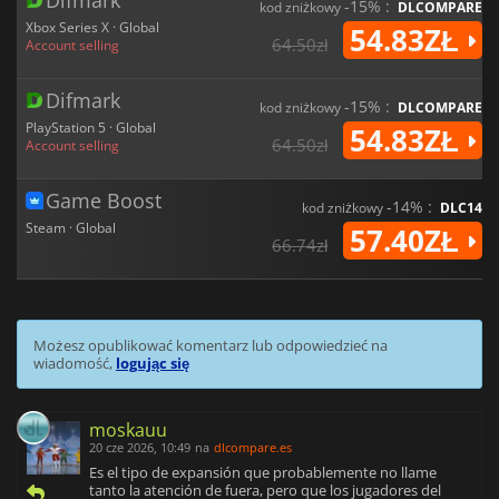
Difmark
-15% :
kod zniżkowy
DLCOMPARE
Xbox Series X · Global
54.83ZŁ
64.50zł
Account selling
Difmark
-15% :
kod zniżkowy
DLCOMPARE
PlayStation 5 · Global
54.83ZŁ
64.50zł
Account selling
Game Boost
-14% :
kod zniżkowy
DLC14
Steam · Global
57.40ZŁ
66.74zł
Możesz opublikować komentarz lub odpowiedzieć na
wiadomość,
logując się
moskauu
20 cze 2026, 10:49
na
dlcompare.es
Es el tipo de expansión que probablemente no llame
tanto la atención de fuera, pero que los jugadores del