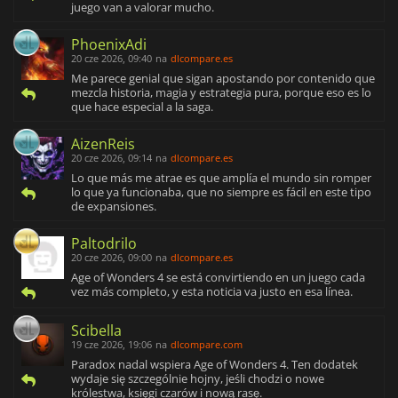
juego van a valorar mucho.
PhoenixAdi
20 cze 2026, 09:40
na
dlcompare.es
Me parece genial que sigan apostando por contenido que
mezcla historia, magia y estrategia pura, porque eso es lo
que hace especial a la saga.
AizenReis
20 cze 2026, 09:14
na
dlcompare.es
Lo que más me atrae es que amplía el mundo sin romper
lo que ya funcionaba, que no siempre es fácil en este tipo
de expansiones.
Paltodrilo
20 cze 2026, 09:00
na
dlcompare.es
Age of Wonders 4 se está convirtiendo en un juego cada
vez más completo, y esta noticia va justo en esa línea.
Scibella
19 cze 2026, 19:06
na
dlcompare.com
Paradox nadal wspiera Age of Wonders 4. Ten dodatek
wydaje się szczególnie hojny, jeśli chodzi o nowe
królestwa, księgi czarów i nową rasę.