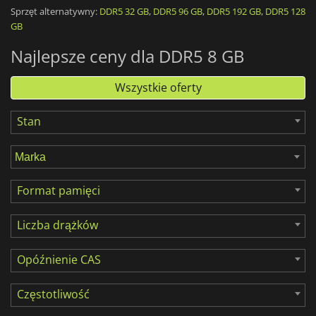
Sprzęt alternatywny:
DDR5 32 GB
,
DDR5 96 GB
,
DDR5 192 GB
,
DDR5 128
8 GB pamięci RAM
to obecnie najbardziej przystępna
GB
konfiguracja. Odpowiada to jednej kości o pojemności 8 GB i
jest na przykład minimalnym zaleceniem do grania w
Najlepsze ceny dla DDR5 8 GB
Fortnite
.
Wszystkie oferty
Stan
Format pamięci
Liczba drążków
Opóźnienie CAS
Częstotliwość