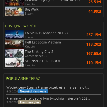
25.51zł
Kinguin
Big Walk
44.99zł
Steam
DOSTĘPNE WKRÓTCE
EA SPORTS Madden NFL 27
257.15zł
Eneba
Hell Let Loose Vietnam
118.20zł
Kinguin
The Sinking City 2
167.65zł
Gamesplanet US
STEINS;GATE RE BOOT
110.15zł
Kinguin
POPULARNE TERAZ
Wyciek ceny Steam Frame przekreśla marzenia o tanim zestawie VR
Nowości Hardware
4.08.2026
Premiery gier wideo w tym tygodniu – sierpień 2026 r. (32. tydzień)
Premiery gier
3.08.2026