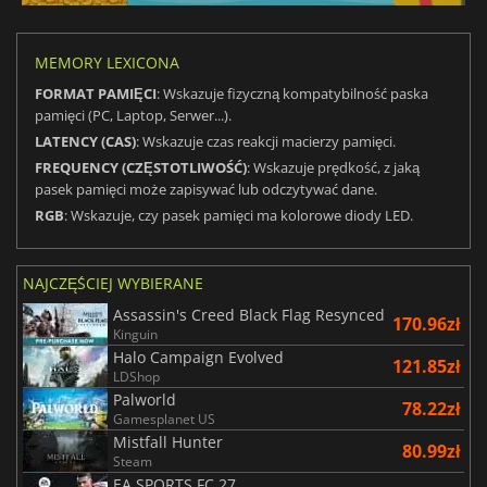
MEMORY LEXICONA
FORMAT PAMIĘCI
: Wskazuje fizyczną kompatybilność paska
pamięci (PC, Laptop, Serwer...).
LATENCY (CAS)
: Wskazuje czas reakcji macierzy pamięci.
FREQUENCY (CZĘSTOTLIWOŚĆ)
: Wskazuje prędkość, z jaką
pasek pamięci może zapisywać lub odczytywać dane.
RGB
: Wskazuje, czy pasek pamięci ma kolorowe diody LED.
NAJCZĘŚCIEJ WYBIERANE
Assassin's Creed Black Flag Resynced
170.96zł
Kinguin
Halo Campaign Evolved
121.85zł
LDShop
Palworld
78.22zł
Gamesplanet US
Mistfall Hunter
80.99zł
Steam
EA SPORTS FC 27