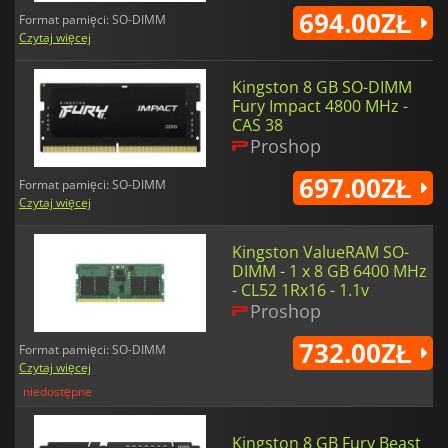
694.00ZŁ
Format pamięci: SO-DIMM
Czytaj więcej
Kingston 8 GB SO-DIMM
Fury Impact 4800 MHz -
CAS 38
Proshop
697.00ZŁ
Format pamięci: SO-DIMM
Czytaj więcej
Kingston ValueRAM SO-
DIMM - 1 x 8 GB 6400 MHz
- CL52 1Rx16 - 1.1v
Proshop
732.00ZŁ
Format pamięci: SO-DIMM
Czytaj więcej
niedostępne
Kingston 8 GB Fury Beast