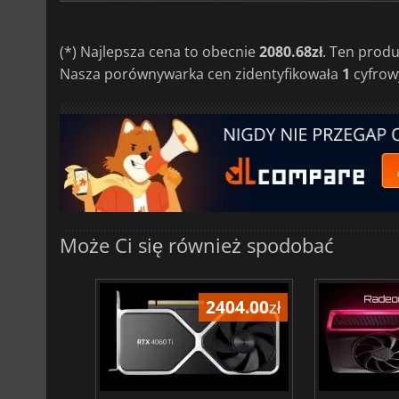
(*) Najlepsza cena to obecnie
2080.68zł
. Ten prod
Nasza porównywarka cen zidentyfikowała
1
cyfrowy
Może Ci się również spodobać
865.35
zł
2404.00
zł