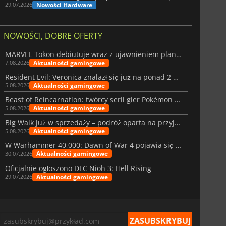
Nowości Hardware
29.07.2026
NOWOŚCI, DOBRE OFERTY
MARVEL Tōkon debiutuje wraz z ujawnieniem planu rozwoju na pierwszy rok
Aktualności gamingowe
7.08.2026
Resident Evil: Veronica znalazł się już na ponad 2 milionach list życzeń
Aktualności gamingowe
5.08.2026
Beast of Reincarnation: twórcy serii gier Pokémon wkraczają na nową ścieżkę
Aktualności gamingowe
5.08.2026
Big Walk już w sprzedaży – podróż oparta na przyjaźni
Aktualności gamingowe
5.08.2026
W Warhammer 40,000: Dawn of War 4 pojawia się frakcja Nekronów
Aktualności gamingowe
30.07.2026
Oficjalnie ogłoszono DLC Nioh 3: Hell Rising
Aktualności gamingowe
29.07.2026