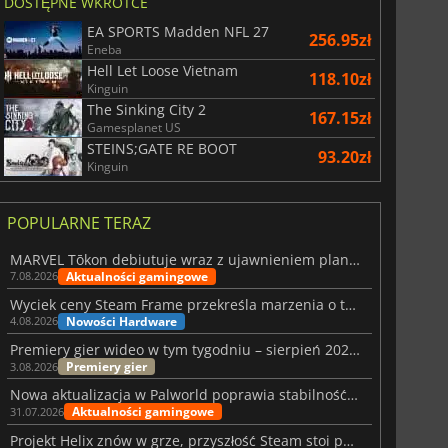
DOSTĘPNE WKRÓTCE
EA SPORTS Madden NFL 27
256.95zł
Eneba
Hell Let Loose Vietnam
118.10zł
Kinguin
The Sinking City 2
167.15zł
Gamesplanet US
STEINS;GATE RE BOOT
93.20zł
Kinguin
POPULARNE TERAZ
MARVEL Tōkon debiutuje wraz z ujawnieniem planu rozwoju na pierwszy rok
Aktualności gamingowe
7.08.2026
Wyciek ceny Steam Frame przekreśla marzenia o tanim zestawie VR
Nowości Hardware
4.08.2026
Premiery gier wideo w tym tygodniu – sierpień 2026 r. (32. tydzień)
Premiery gier
3.08.2026
Nowa aktualizacja w Palworld poprawia stabilność Sunreach i walk z bossami
Aktualności gamingowe
31.07.2026
Projekt Helix znów w grze, przyszłość Steam stoi pod znakiem zapytania