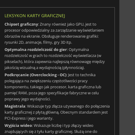
LEKSYKON KARTY GRAFICZNEJ
Chipset graficzny
: Znany również jako GPU, jest to
procesor odpowiedzialny za zarządzanie wyświetlaniem
obrazów na ekranie. Obsługuje renderowanie grafiki:
rysunki 2D, animacje, filmy, gry 3D itp.
Optymalna rozdzielczość do gier
: Optymalna
rozdzielczość w grach to rozdzielczość wyświetlacza (w
pikselach), która zapewnia najlepszą równowagę między
jakością wizualną a wydajnością (płynnością).
Podkręcanie (Overclocking - OC)
: Jest to technika
polegająca na zwiększeniu częstotliwości pracy
komponentu, takiego jak procesor, karta graficzna lub
pamięć RAM, poza jego specyfikacje fabryczne w celu
poprawy jego wydajności.
1417.00
zł
249.00
zł
Magistrala
: Wskazuje typ złącza używanego do połączenia
karty graficznej z płytą główną. Obecnym standardem jest
PCI-Express i jego warianty.
Wyjścia wideo
: Wskazuje liczbę i typ złączy wideo
znajdujących się z tyłu karty graficznej. Służą one do