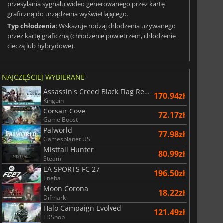
0
GeForce RTX 5070 / TI
przesyłania sygnału wideo generowanego przez kartę
graficzną do urządzenia wyświetlającego.
Typ chłodzenia
: Wskazuje rodzaj chłodzenia używanego
przez kartę graficzną (chłodzenie powietrzem, chłodzenie
cieczą lub hybrydowe).
NAJCZĘŚCIEJ WYBIERANE
Assassin's Creed Black Flag Resynced
170.94zł
Kinguin
Corsair Cove
72.17zł
Game Boost
Palworld
77.98zł
Gamesplanet US
Mistfall Hunter
80.99zł
Steam
EA SPORTS FC 27
196.50zł
Eneba
Moon Corona
18.22zł
Difmark
Halo Campaign Evolved
121.49zł
LDShop