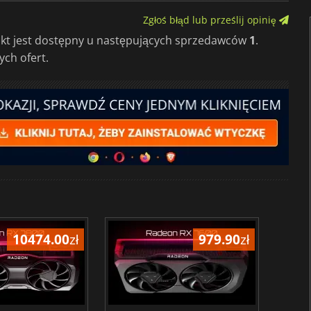
Zgłoś błąd lub prześlij opinię
ukt jest dostępny u następujących sprzedawców
1
.
ch ofert.
10474.00
zł
979.90
zł