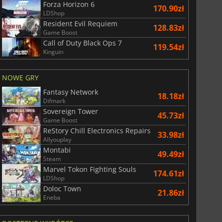
Forza Horizon 6
170.90zł
LDShop
Resident Evil Requiem
128.83zł
Game Boost
Call of Duty Black Ops 7
119.54zł
Kinguin
NOWE GRY
Fantasy Network
18.18zł
Difmark
Sovereign Tower
45.73zł
Game Boost
ReStory Chill Electronics Repairs
33.98zł
Allyouplay
Montabi
49.49zł
Steam
Marvel Tokon Fighting Souls
174.61zł
LDShop
Doloc Town
21.86zł
Eneba