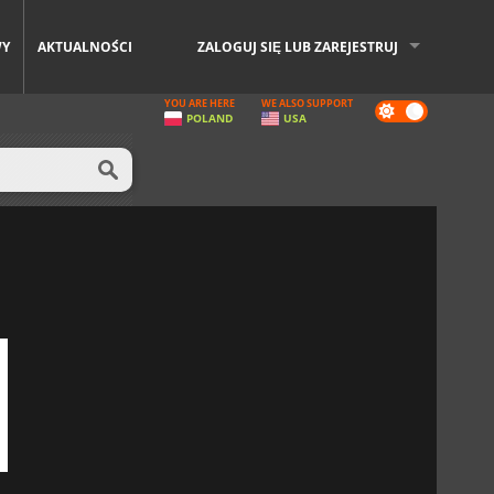
WY
AKTUALNOŚCI
ZALOGUJ SIĘ LUB ZAREJESTRUJ
YOU ARE HERE
WE ALSO SUPPORT
Dark
POLAND
USA
mode