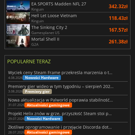
EA SPORTS Madden NFL 27
342.32zł
Kinguin
Hell Let Loose Vietnam
118.43zł
Kinguin
The Sinking City 2
167.57zł
Gamesplanet US
Mortal Shell II
261.38zł
G2A
POPULARNE TERAZ
Wyciek ceny Steam Frame przekreśla marzenia o tanim zestawie VR
Nowości Hardware
4.08.2026
Premiery gier wideo w tym tygodniu – sierpień 2026 r. (32. tydzień)
Premiery gier
3.08.2026
Nowa aktualizacja w Palworld poprawia stabilność Sunreach i walk z bossami
Aktualności gamingowe
31.07.2026
Projekt Helix znów w grze, przyszłość Steam stoi pod znakiem zapytania
Nowości Hardware
29.07.2026
Złośliwe oprogramowanie i przejęcie Discorda dotknęły Meccha Chameleon
Aktualności gamingowe
28.07.2026