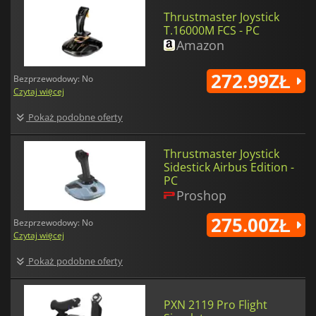
Thrustmaster Joystick
T.16000M FCS - PC
Amazon
272.99ZŁ
Bezprzewodowy: No
Czytaj więcej
Pokaż podobne oferty
Thrustmaster Joystick
Sidestick Airbus Edition -
PC
Proshop
275.00ZŁ
Bezprzewodowy: No
Czytaj więcej
Pokaż podobne oferty
PXN 2119 Pro Flight