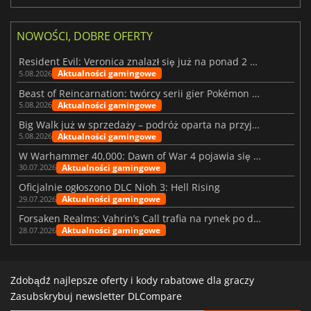
NOWOŚCI, DOBRE OFERTY
Resident Evil: Veronica znalazł się już na ponad 2 milionach list życzeń
Aktualności gamingowe
5.08.2026
Beast of Reincarnation: twórcy serii gier Pokémon wkraczają na nową ścieżkę
Aktualności gamingowe
5.08.2026
Big Walk już w sprzedaży – podróż oparta na przyjaźni
Aktualności gamingowe
5.08.2026
W Warhammer 40,000: Dawn of War 4 pojawia się frakcja Nekronów
Aktualności gamingowe
30.07.2026
Oficjalnie ogłoszono DLC Nioh 3: Hell Rising
Aktualności gamingowe
29.07.2026
Forsaken Realms: Vahrin’s Call trafia na rynek po dziesięciu latach prac
Aktualności gamingowe
28.07.2026
Zdobądź najlepsze oferty i kody rabatowe dla graczy
Zasubskrybuj newsletter DLCompare