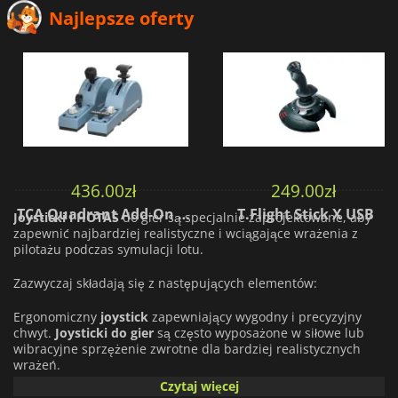
Najlepsze oferty
436.00
zł
249.00
zł
TCA Quadrant Add-On Airbus Edition
T.Flight Stick X USB
Joysticki i HOTAS
do gier są specjalnie zaprojektowane, aby
zapewnić najbardziej realistyczne i wciągające wrażenia z
pilotażu podczas symulacji lotu.
Zazwyczaj składają się z następujących elementów:
Ergonomiczny
joystick
zapewniający wygodny i precyzyjny
chwyt.
Joysticki do gier
są często wyposażone w siłowe lub
wibracyjne sprzężenie zwrotne dla bardziej realistycznych
wrażeń.
Czytaj więcej