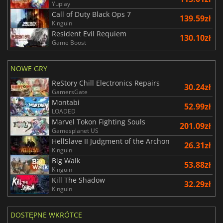
Yuplay
Call of Duty Black Ops 7
139.59zł
Kinguin
Resident Evil Requiem
130.10zł
Game Boost
NOWE GRY
ReStory Chill Electronics Repairs
30.24zł
GamersGate
Montabi
52.99zł
LOADED
Marvel Tokon Fighting Souls
201.09zł
Gamesplanet US
HellSlave II Judgment of the Archon
26.31zł
Kinguin
Big Walk
53.88zł
Kinguin
Kill The Shadow
32.29zł
Kinguin
DOSTĘPNE WKRÓTCE