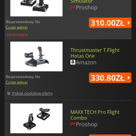
Simulator
Proshop
310.00ZŁ
Bezprzewodowy: No
Czytaj więcej
niedostępne
Thrustmaster T.Flight
Hotas One
Amazon
330.80ZŁ
Bezprzewodowy: No
Czytaj więcej
Pokaż podobne oferty
MAXX TECH Pro Flight
Combo
Proshop