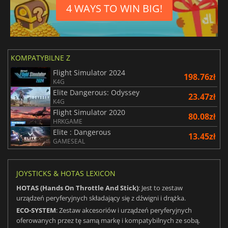
4 WAYS TO WIN BIG!
KOMPATYBILNE Z
Flight Simulator 2024
198.76zł
K4G
Elite Dangerous: Odyssey
23.47zł
K4G
Flight Simulator 2020
80.08zł
HRKGAME
Elite : Dangerous
13.45zł
GAMESEAL
JOYSTICKS & HOTAS LEXICON
HOTAS (Hands On Throttle And Stick)
: Jest to zestaw
urządzeń peryferyjnych składający się z dźwigni i drążka.
ECO-SYSTEM
: Zestaw akcesoriów i urządzeń peryferyjnych
oferowanych przez tę samą markę i kompatybilnych ze sobą.