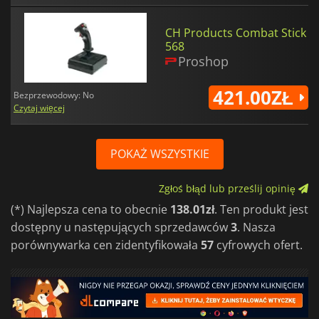
CH Products Combat Stick
568
Proshop
421.00ZŁ
Bezprzewodowy: No
Czytaj więcej
POKAŻ WSZYSTKIE
Zgłoś błąd lub prześlij opinię
(*) Najlepsza cena to obecnie
138.01zł
. Ten produkt jest
dostępny u następujących sprzedawców
3
. Nasza
porównywarka cen zidentyfikowała
57
cyfrowych ofert.