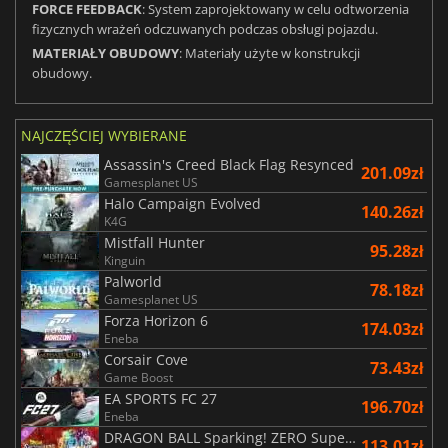
FORCE FEEDBACK
: System zaprojektowany w celu odtworzenia
fizycznych wrażeń odczuwanych podczas obsługi pojazdu.
MATERIAŁY OBUDOWY
: Materiały użyte w konstrukcji
obudowy.
NAJCZĘŚCIEJ WYBIERANE
Assassin's Creed Black Flag Resynced
201.09zł
Gamesplanet US
Halo Campaign Evolved
140.26zł
K4G
Mistfall Hunter
95.28zł
Kinguin
Palworld
78.18zł
Gamesplanet US
Forza Horizon 6
174.03zł
Eneba
Corsair Cove
73.43zł
Game Boost
EA SPORTS FC 27
196.70zł
Eneba
DRAGON BALL Sparking! ZERO Super Limit Breaking NEO
113.01zł