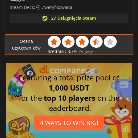
Steam Deck:
Zweryfikowana
27 Osiągnięcia Steam
Ocena
użytkowników
Średnia :
3.7
/
5
(
91
głosy)
Featuring a total prize pool of
1,000 USDT
for the
top 10 players
on the
leaderboard.
4 WAYS TO WIN BIG!