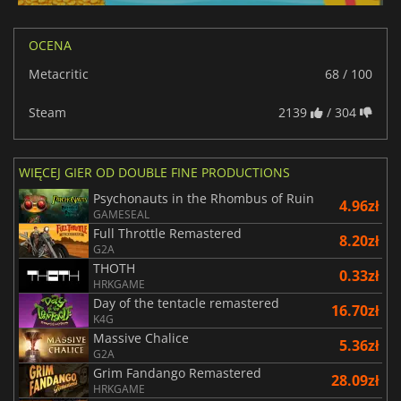
OCENA
Metacritic
68 / 100
Steam
2139
/ 304
WIĘCEJ GIER OD DOUBLE FINE PRODUCTIONS
Psychonauts in the Rhombus of Ruin
4.96zł
GAMESEAL
Full Throttle Remastered
8.20zł
G2A
THOTH
0.33zł
HRKGAME
Day of the tentacle remastered
16.70zł
K4G
Massive Chalice
5.36zł
G2A
Grim Fandango Remastered
28.09zł
HRKGAME