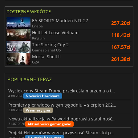
DOSTĘPNE WKRÓTCE
EA SPORTS Madden NFL 27
257.20zł
Eneba
Hell Let Loose Vietnam
118.43zł
Kinguin
The Sinking City 2
167.57zł
Gamesplanet US
Mortal Shell II
261.38zł
G2A
POPULARNE TERAZ
Wyciek ceny Steam Frame przekreśla marzenia o tanim zestawie VR
Nowości Hardware
4.08.2026
Premiery gier wideo w tym tygodniu – sierpień 2026 r. (32. tydzień)
Premiery gier
3.08.2026
Nowa aktualizacja w Palworld poprawia stabilność Sunreach i walk z bossami
Aktualności gamingowe
31.07.2026
Projekt Helix znów w grze, przyszłość Steam stoi pod znakiem zapytania
Nowości Hardware
29.07.2026