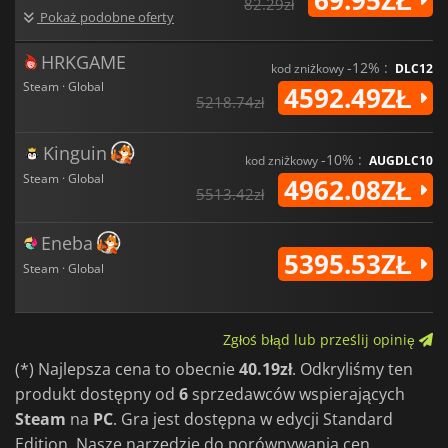
82.29zł
Pokaż podobne oferty
HRKGAME
-12% :
kod zniżkowy
DLC12
Steam · Global
4592.49ZŁ
5218.74zł
Kinguin
-10% :
kod zniżkowy
AUGDLC10
Steam · Global
4962.08ZŁ
5513.42zł
Eneba
5395.53ZŁ
Steam · Global
Zgłoś błąd lub prześlij opinię
(*) Najlepsza cena to obecnie
40.19zł
. Odkryliśmy ten
produkt dostępny od
6
sprzedawców wspierających
Steam
na
PC
. Gra jest dostępna w edycji Standard
Edition. Nasze narzędzie do porównywania cen