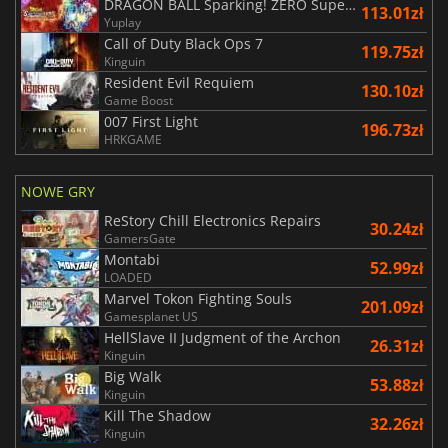
DRAGON BALL Sparking! ZERO Super Limit Breaking NEO
113.01zł
Yuplay
Call of Duty Black Ops 7
119.75zł
Kinguin
Resident Evil Requiem
130.10zł
Game Boost
007 First Light
196.73zł
HRKGAME
NOWE GRY
ReStory Chill Electronics Repairs
30.24zł
GamersGate
Montabi
52.99zł
LOADED
Marvel Tokon Fighting Souls
201.09zł
Gamesplanet US
HellSlave II Judgment of the Archon
26.31zł
Kinguin
Big Walk
53.88zł
Kinguin
Kill The Shadow
32.26zł
Kinguin