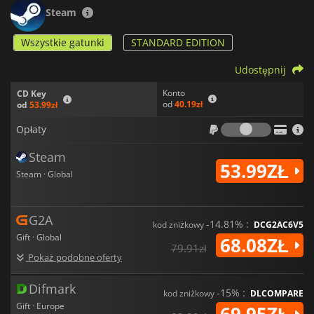
Steam
Wszystkie gatunki
STANDARD EDITION
Udostępnij
Konto
CD Key
od
40.19zł
od
53.99zł
Opłaty
Opłaty
Steam
53.99ZŁ
Steam · Global
G2A
-14.81% :
kod zniżkowy
DCG2AC6V5
Gift · Global
68.08ZŁ
79.91zł
Pokaż podobne oferty
Difmark
-15% :
kod zniżkowy
DLCOMPARE
Gift · Europe
69.95ZŁ