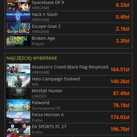
Spacebase DF 9
0.33zł
HRKGAME
Hack n Slash
0.49zł
HRKGAME
Escape Goat 2
2.16zł
HRKGAME
Broken Age
2.20zł
Kinguin
NAJCZĘŚCIEJ WYBIERANE
Assassin's Creed Black Flag Resynced
164.51zł
HRKGAME
Halo Campaign Evolved
140.26zł
K4G
Mistfall Hunter
87.49zł
LOADED
Palworld
78.18zł
Gamesplanet US
Forza Horizon 6
174.03zł
Eneba
EA SPORTS FC 27
196.70zł
Eneba