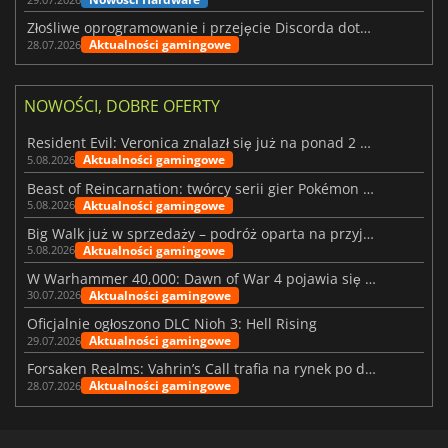
Złośliwe oprogramowanie i przejęcie Discorda dotknęły Meccha Chameleon
Aktualności gamingowe
28.07.2026
NOWOŚCI, DOBRE OFERTY
Resident Evil: Veronica znalazł się już na ponad 2 milionach list życzeń
Aktualności gamingowe
5.08.2026
Beast of Reincarnation: twórcy serii gier Pokémon wkraczają na nową ścieżkę
Aktualności gamingowe
5.08.2026
Big Walk już w sprzedaży – podróż oparta na przyjaźni
Aktualności gamingowe
5.08.2026
W Warhammer 40,000: Dawn of War 4 pojawia się frakcja Nekronów
Aktualności gamingowe
30.07.2026
Oficjalnie ogłoszono DLC Nioh 3: Hell Rising
Aktualności gamingowe
29.07.2026
Forsaken Realms: Vahrin’s Call trafia na rynek po dziesięciu latach prac
Aktualności gamingowe
28.07.2026