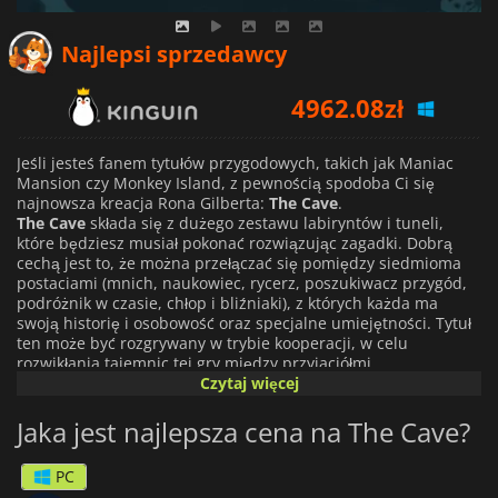
Najlepsi sprzedawcy
4962.08
zł
5395.53
zł
Jeśli jesteś fanem tytułów przygodowych, takich jak Maniac
53.99
zł
Mansion czy Monkey Island, z pewnością spodoba Ci się
najnowsza kreacja Rona Gilberta:
The Cave
.
The Cave
składa się z dużego zestawu labiryntów i tuneli,
które będziesz musiał pokonać rozwiązując zagadki. Dobrą
cechą jest to, że można przełączać się pomiędzy siedmioma
postaciami (mnich, naukowiec, rycerz, poszukiwacz przygód,
podróżnik w czasie, chłop i bliźniaki), z których każda ma
swoją historię i osobowość oraz specjalne umiejętności. Tytuł
ten może być rozgrywany w trybie kooperacji, w celu
rozwikłania tajemnic tej gry między przyjaciółmi.
Czytaj więcej
Jaka jest najlepsza cena na The Cave?
PC