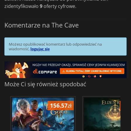
zidentyfikowało
9
oferty cyfrowe.
Komentarze na The Cave
Możesz opublikować komentarz lub odpowiedzieć na
wiadomość,
logując się
Może Ci się również spodobać
156.57
zł
175