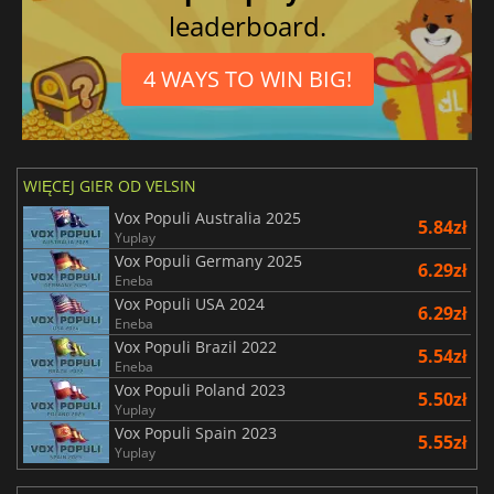
leaderboard.
4 WAYS TO WIN BIG!
WIĘCEJ GIER OD VELSIN
Vox Populi Australia 2025
5.84zł
Yuplay
Vox Populi Germany 2025
6.29zł
Eneba
Vox Populi USA 2024
6.29zł
Eneba
Vox Populi Brazil 2022
5.54zł
Eneba
Vox Populi Poland 2023
5.50zł
Yuplay
Vox Populi Spain 2023
5.55zł
Yuplay