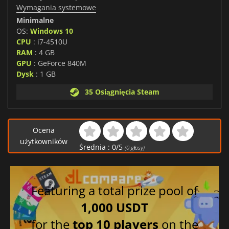
Wymagania systemowe
Minimalne
OS:
Windows 10
CPU
: i7-4510U
RAM
: 4 GB
GPU
: GeForce 840M
Dysk
: 1 GB
35 Osiągnięcia Steam
Ocena
użytkowników
Średnia :
0
/
5
(
0
głosy)
Featuring a total prize pool of
1,000 USDT
for the
top 10 players
on the