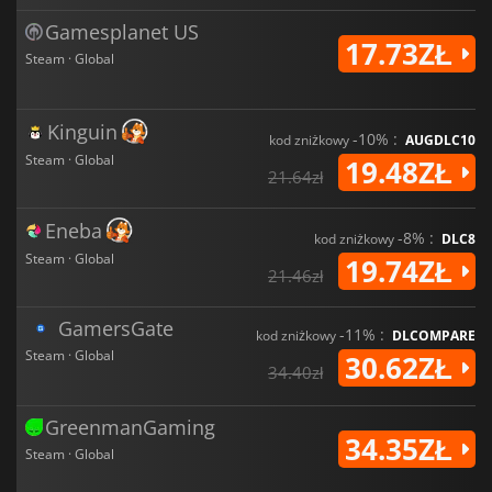
Gamesplanet US
17.73ZŁ
Steam · Global
Kinguin
-10% :
kod zniżkowy
AUGDLC10
Steam · Global
19.48ZŁ
21.64zł
Eneba
-8% :
kod zniżkowy
DLC8
Steam · Global
19.74ZŁ
21.46zł
GamersGate
-11% :
kod zniżkowy
DLCOMPARE
Steam · Global
30.62ZŁ
34.40zł
GreenmanGaming
34.35ZŁ
Steam · Global