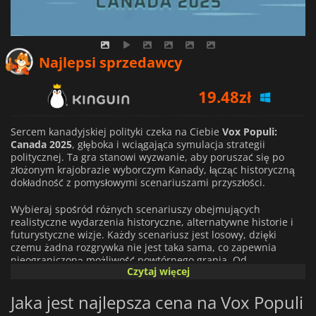
Najlepsi sprzedawcy
19.48
zł
19.74
zł
Sercem kanadyjskiej polityki czeka na Ciebie
Vox Populi:
9.47
zł
Canada 2025
, głęboka i wciągająca symulacja strategii
politycznej. Ta gra stanowi wyzwanie, aby poruszać się po
złożonym krajobrazie wyborczym Kanady, łącząc historyczną
dokładność z pomysłowymi scenariuszami przyszłości.
Wybieraj spośród różnych scenariuszy obejmujących
realistyczne wydarzenia historyczne, alternatywne historie i
futurystyczne wizje. Każdy scenariusz jest losowy, dzięki
czemu żadna rozgrywka nie jest taka sama, co zapewnia
nieograniczoną możliwość powtórnego grania. Od
Czytaj więcej
zarządzania wyborami krajowymi po kierowanie referendami,
które mogą zmienić przepisy, zasady głosowania i granice
Jaka jest najlepsza cena na Vox Populi
terytorialne – każda Twoja decyzja ma wpływ na bieg
kanadyjskiej polityki.