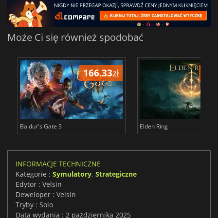
Może Ci się również spodobać
166.33
zł
175
Baldur's Gate 3
Elden Ring
INFORMACJE TECHNICZNE
Kategorie :
Symulatory
,
Strategiczne
Edytor : Velsin
Deweloper : Velsin
Tryby : Solo
Data wydania : 2 października 2025