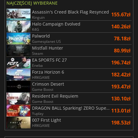
NAJCZĘŚCIEJ WYBIERANE
Assassin's Creed Black Flag Resynced
155.67zł
Kinguin
Halo Campaign Evolved
140.26zł
K4G
Palworld
78.18zł
Gamesplanet US
Mistfall Hunter
80.99zł
Steam
EA SPORTS FC 27
196.74zł
Eneba
Forza Horizon 6
182.42zł
HRKGAME
Crimson Desert
193.47zł
Game Boost
Resident Evil Requiem
130.10zł
Game Boost
DRAGON BALL Sparking! ZERO Super Limit Breaking NEO
113.01zł
Yuplay
007 First Light
198.53zł
HRKGAME