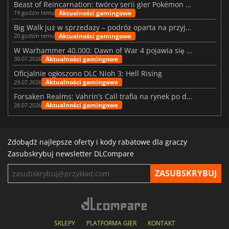
Beast of Reincarnation: twórcy serii gier Pokémon wkraczają na nową ścieżkę
Aktualności gamingowe
19 godzin temu
Big Walk już w sprzedaży – podróż oparta na przyjaźni
Aktualności gamingowe
20 godzin temu
W Warhammer 40,000: Dawn of War 4 pojawia się frakcja Nekronów
Aktualności gamingowe
30.07.2026
Oficjalnie ogłoszono DLC Nioh 3: Hell Rising
Aktualności gamingowe
29.07.2026
Forsaken Realms: Vahrin’s Call trafia na rynek po dziesięciu latach prac
Aktualności gamingowe
28.07.2026
Zdobądź najlepsze oferty i kody rabatowe dla graczy
Zasubskrybuj newsletter DLCompare
SKLEPY
PLATFORMA GIER
KONTAKT