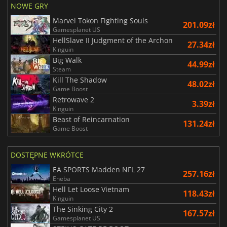
NOWE GRY
Marvel Tokon Fighting Souls
201.09zł
Gamesplanet US
HellSlave II Judgment of the Archon
27.34zł
Kinguin
Big Walk
44.99zł
Steam
Kill The Shadow
48.02zł
Game Boost
Retrowave 2
3.39zł
Kinguin
Beast of Reincarnation
131.24zł
Game Boost
DOSTĘPNE WKRÓTCE
EA SPORTS Madden NFL 27
257.16zł
Eneba
Hell Let Loose Vietnam
118.43zł
Kinguin
The Sinking City 2
167.57zł
Gamesplanet US