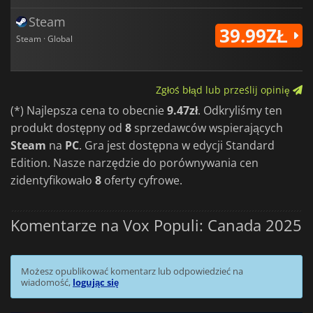
Steam
39.99ZŁ
Steam · Global
Zgłoś błąd lub prześlij opinię
(*) Najlepsza cena to obecnie
9.47zł
. Odkryliśmy ten
produkt dostępny od
8
sprzedawców wspierających
Steam
na
PC
. Gra jest dostępna w edycji Standard
Edition. Nasze narzędzie do porównywania cen
zidentyfikowało
8
oferty cyfrowe.
Komentarze na Vox Populi: Canada 2025
Możesz opublikować komentarz lub odpowiedzieć na
wiadomość,
logując się