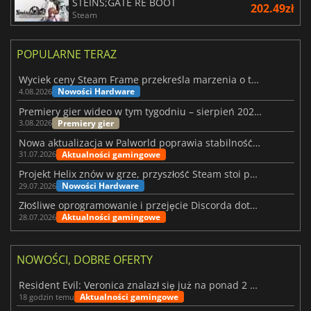
STEINS;GATE RE BOOT
202.49zł
Steam
POPULARNE TERAZ
Wyciek ceny Steam Frame przekreśla marzenia o tanim zestawie VR
Nowości Hardware
4.08.2026
Premiery gier wideo w tym tygodniu – sierpień 2026 r. (32. tydzień)
Premiery gier
3.08.2026
Nowa aktualizacja w Palworld poprawia stabilność Sunreach i walk z bossami
Aktualności gamingowe
31.07.2026
Projekt Helix znów w grze, przyszłość Steam stoi pod znakiem zapytania
Nowości Hardware
29.07.2026
Złośliwe oprogramowanie i przejęcie Discorda dotknęły Meccha Chameleon
Aktualności gamingowe
28.07.2026
NOWOŚCI, DOBRE OFERTY
Resident Evil: Veronica znalazł się już na ponad 2 milionach list życzeń
Aktualności gamingowe
18 godzin temu