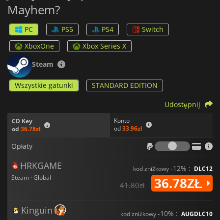
Mayhem?
PC
PS5
PS4
Switch
XboxOne
Xbox Series X
Steam
Wszystkie gatunki
STANDARD EDITION
Udostępnij
Konto
CD Key
od
33.96zł
od
36.78zł
Opłaty
Opłaty
HRKGAME
-12% :
kod zniżkowy
DLC12
Steam · Global
36.78ZŁ
41.80zł
Kinguin
-10% :
kod zniżkowy
AUGDLC10