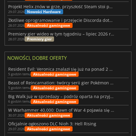
Projekt Helix znów w grze, przyszłość Steam stoi pod znakiem zapytania
Nowości Hardware
29.07.2026
Złośliwe oprogramowanie i przejęcie Discorda dotknęły Meccha Chameleon
Aktualności gamingowe
28.07.2026
Premiery gier wideo w tym tygodniu – lipiec 2026 r. (tydzień 31)
Premiery gier
28.07.2026
NOWOŚCI, DOBRE OFERTY
Resident Evil: Veronica znalazł się już na ponad 2 milionach list życzeń
Aktualności gamingowe
5 godzin temu
Beast of Reincarnation: twórcy serii gier Pokémon wkraczają na nową ścieżkę
Aktualności gamingowe
5 godzin temu
Big Walk już w sprzedaży – podróż oparta na przyjaźni
Aktualności gamingowe
6 godzin temu
W Warhammer 40,000: Dawn of War 4 pojawia się frakcja Nekronów
Aktualności gamingowe
30.07.2026
Oficjalnie ogłoszono DLC Nioh 3: Hell Rising
Aktualności gamingowe
29.07.2026