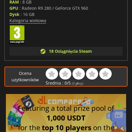
RAM
: 8 GB
GPU
: Radeon R9 280 / GeForce GTX 960
Dysk
: 16 GB
Kategoria wiekowa
18 Osiągnięcia Steam
Ocena
użytkowników
Średnia :
0
/
5
(
0
głosy)
Featuring a total prize pool of
1,000 USDT
for the
top 10 players
on the