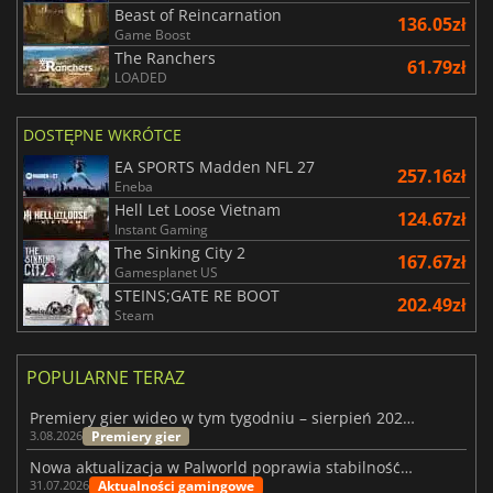
Beast of Reincarnation
136.05zł
Game Boost
The Ranchers
61.79zł
LOADED
DOSTĘPNE WKRÓTCE
EA SPORTS Madden NFL 27
257.16zł
Eneba
Hell Let Loose Vietnam
124.67zł
Instant Gaming
The Sinking City 2
167.67zł
Gamesplanet US
STEINS;GATE RE BOOT
202.49zł
Steam
POPULARNE TERAZ
Premiery gier wideo w tym tygodniu – sierpień 2026 r. (32. tydzień)
Premiery gier
3.08.2026
Nowa aktualizacja w Palworld poprawia stabilność Sunreach i walk z bossami
Aktualności gamingowe
31.07.2026