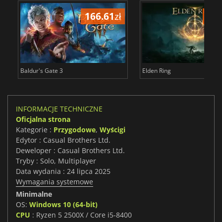
166.61
zł
175
Baldur's Gate 3
Elden Ring
INFORMACJE TECHNICZNE
Oficjalna strona
Kategorie :
Przygodowe
,
Wyścigi
Edytor : Casual Brothers Ltd.
Deweloper : Casual Brothers Ltd.
Tryby : Solo, Multiplayer
Data wydania : 24 lipca 2025
Wymagania systemowe
Minimalne
OS:
Windows 10 (64-bit)
CPU
: Ryzen 5 2500X / Core i5-8400