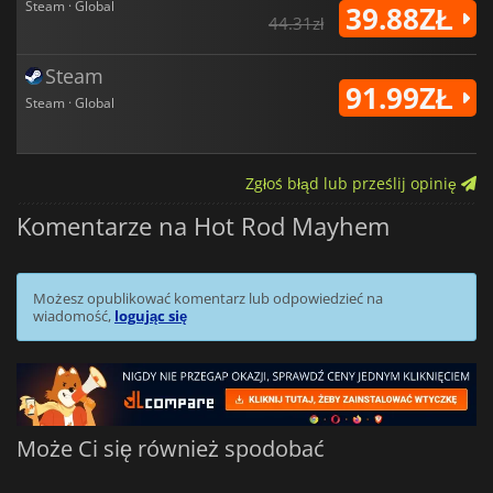
Steam · Global
39.88ZŁ
44.31zł
Steam
91.99ZŁ
Steam · Global
Zgłoś błąd lub prześlij opinię
Komentarze na Hot Rod Mayhem
Możesz opublikować komentarz lub odpowiedzieć na
wiadomość,
logując się
Może Ci się również spodobać