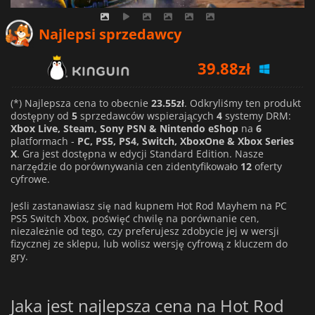
Najlepsi sprzedawcy
39.88
zł
36.78
zł
(*) Najlepsza cena to obecnie
23.55zł
. Odkryliśmy ten produkt
dostępny od
5
sprzedawców wspierających
4
systemy DRM:
89.00
zł
Xbox Live, Steam, Sony PSN & Nintendo eShop
na
6
platformach -
PC, PS5, PS4, Switch, XboxOne & Xbox Series
X
. Gra jest dostępna w edycji Standard Edition. Nasze
narzędzie do porównywania cen zidentyfikowało
12
oferty
cyfrowe.
Jeśli zastanawiasz się nad kupnem Hot Rod Mayhem na PC
PS5 Switch Xbox, poświęć chwilę na porównanie cen,
niezależnie od tego, czy preferujesz zdobycie jej w wersji
fizycznej ze sklepu, lub wolisz wersję cyfrową z kluczem do
gry.
Jaka jest najlepsza cena na Hot Rod