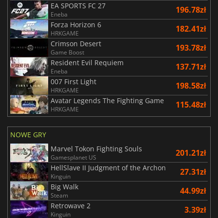
EA SPORTS FC 27
196.78zł
Eneba
Forza Horizon 6
182.41zł
HRKGAME
Crimson Desert
193.78zł
Game Boost
Resident Evil Requiem
137.71zł
Eneba
007 First Light
198.58zł
HRKGAME
Avatar Legends The Fighting Game
115.48zł
HRKGAME
NOWE GRY
Marvel Tokon Fighting Souls
201.21zł
Gamesplanet US
HellSlave II Judgment of the Archon
27.31zł
Kinguin
Big Walk
44.99zł
Steam
Retrowave 2
3.39zł
Kinguin