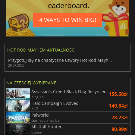
leaderboard.
4 WAYS TO WIN BIG!
HOT ROD MAYHEM AKTUALNOŚCI
Przygotuj się na chaotyczne utwory Hot Rod Mayhem
29.07.2025
NAJCZĘŚCIEJ WYBIERANE
Assassin's Creed Black Flag Resynced
155.68zł
Kinguin
Halo Campaign Evolved
140.84zł
K4G
Palworld
78.23zł
Gamesplanet US
Mistfall Hunter
80.99zł
Steam