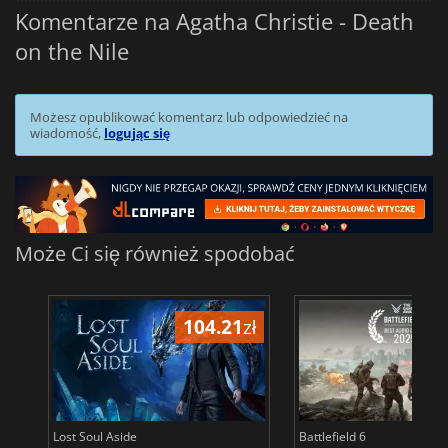
Komentarze na Agatha Christie - Death
on the Nile
Możesz opublikować komentarz lub odpowiedzieć na
wiadomość,
logując się
Może Ci się również spodobać
104.21
zł
1
Lost Soul Aside
Battlefield 6