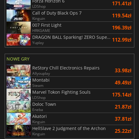
Forza Horizon 6
171.41zł
LDShop
Call of Duty Black Ops 7
119.54zł
Kinguin
007 First Light
196.39zł
HRKGAME
DRAGON BALL Sparking! ZERO Super Limit Breaking NEO
112.99zł
Yuplay
NOWE GRY
ReStory Chill Electronics Repairs
33.98zł
Allyouplay
Montabi
49.49zł
Steam
Marvel Tokon Fighting Souls
175.14zł
LDShop
Doloc Town
21.87zł
Eneba
Akatori
37.81zł
Kinguin
HellSlave 2 Judgment of the Archon
25.22zł
Kinguin