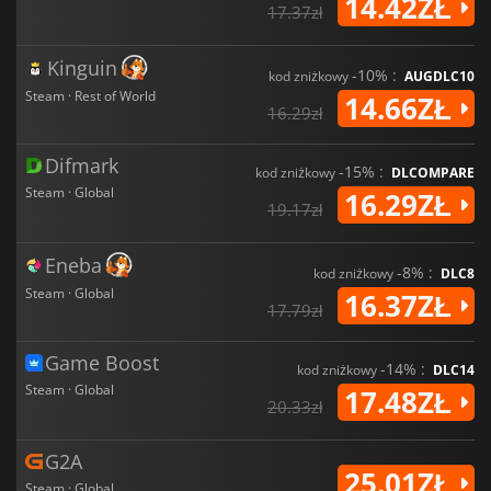
14.42ZŁ
17.37zł
Kinguin
-10% :
kod zniżkowy
AUGDLC10
Steam · Rest of World
14.66ZŁ
16.29zł
Difmark
-15% :
kod zniżkowy
DLCOMPARE
Steam · Global
16.29ZŁ
19.17zł
Eneba
-8% :
kod zniżkowy
DLC8
Steam · Global
16.37ZŁ
17.79zł
Game Boost
-14% :
kod zniżkowy
DLC14
Steam · Global
17.48ZŁ
20.33zł
G2A
25.01ZŁ
Steam · Global