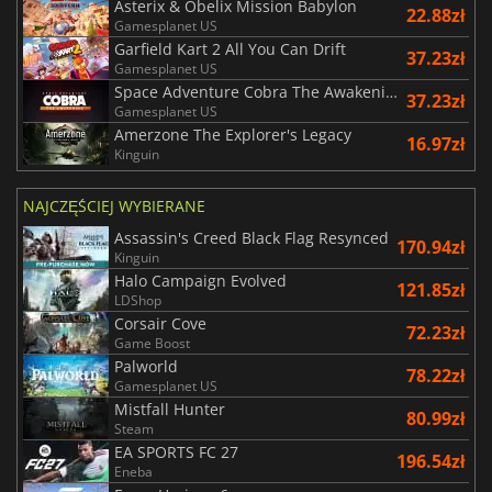
Asterix & Obelix Mission Babylon
22.88zł
Gamesplanet US
Garfield Kart 2 All You Can Drift
37.23zł
Gamesplanet US
Space Adventure Cobra The Awakening
37.23zł
Gamesplanet US
Amerzone The Explorer's Legacy
16.97zł
Kinguin
NAJCZĘŚCIEJ WYBIERANE
Assassin's Creed Black Flag Resynced
170.94zł
Kinguin
Halo Campaign Evolved
121.85zł
LDShop
Corsair Cove
72.23zł
Game Boost
Palworld
78.22zł
Gamesplanet US
Mistfall Hunter
80.99zł
Steam
EA SPORTS FC 27
196.54zł
Eneba