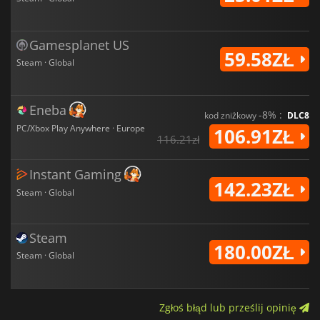
Gamesplanet US
59.58ZŁ
Steam · Global
Eneba
-8% :
kod zniżkowy
DLC8
PC/Xbox Play Anywhere · Europe
106.91ZŁ
116.21zł
Instant Gaming
142.23ZŁ
Steam · Global
Steam
180.00ZŁ
Steam · Global
Zgłoś błąd lub prześlij opinię