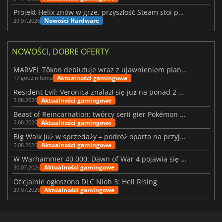
Projekt Helix znów w grze, przyszłość Steam stoi pod znakiem zapytania
Nowości Hardware
29.07.2026
NOWOŚCI, DOBRE OFERTY
MARVEL Tōkon debiutuje wraz z ujawnieniem planu rozwoju na pierwszy rok
Aktualności gamingowe
17 godzin temu
Resident Evil: Veronica znalazł się już na ponad 2 milionach list życzeń
Aktualności gamingowe
5.08.2026
Beast of Reincarnation: twórcy serii gier Pokémon wkraczają na nową ścieżkę
Aktualności gamingowe
5.08.2026
Big Walk już w sprzedaży – podróż oparta na przyjaźni
Aktualności gamingowe
5.08.2026
W Warhammer 40,000: Dawn of War 4 pojawia się frakcja Nekronów
Aktualności gamingowe
30.07.2026
Oficjalnie ogłoszono DLC Nioh 3: Hell Rising
Aktualności gamingowe
29.07.2026