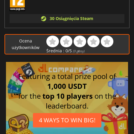
30 Osiągnięcia Steam
Ocena
użytkowników
Średnia :
0
/
5
(
0
głosy)
Featuring a total prize pool of
1,000 USDT
for the
top 10 players
on the
leaderboard.
4 WAYS TO WIN BIG!