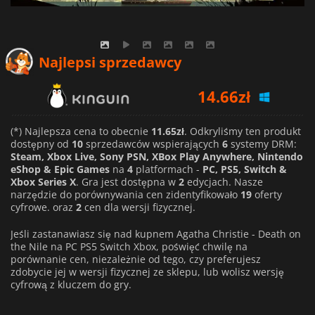
Najlepsi sprzedawcy
14.66
zł
16.37
zł
(*) Najlepsza cena to obecnie
11.65zł
. Odkryliśmy ten produkt
142.23
zł
dostępny od
10
sprzedawców wspierających
6
systemy DRM:
Steam, Xbox Live, Sony PSN, XBox Play Anywhere, Nintendo
eShop & Epic Games
na
4
platformach -
PC, PS5, Switch &
Xbox Series X
. Gra jest dostępna w
2
edycjach. Nasze
narzędzie do porównywania cen zidentyfikowało
19
oferty
cyfrowe. oraz
2
cen dla wersji fizycznej.
Jeśli zastanawiasz się nad kupnem Agatha Christie - Death on
the Nile na PC PS5 Switch Xbox, poświęć chwilę na
porównanie cen, niezależnie od tego, czy preferujesz
zdobycie jej w wersji fizycznej ze sklepu, lub wolisz wersję
cyfrową z kluczem do gry.