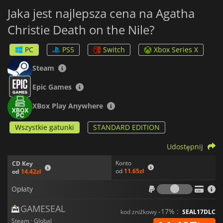
Jaka jest najlepsza cena na Agatha
Christie Death on the Nile?
PC
PS5
Switch
Xbox Series X
Steam
Epic Games
XBox Play Anywhere
Wszystkie gatunki
STANDARD EDITION
Udostępnij
Konto
CD Key
od
11.65zł
od
14.42zł
Opłaty
Opłaty
GAMESEAL
-17% :
kod zniżkowy
SEAL17DLC
Steam · Global