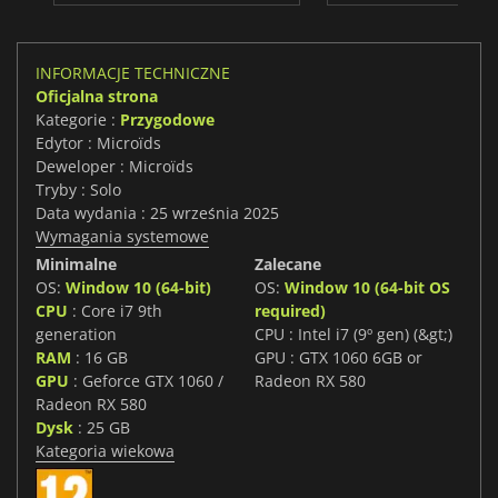
INFORMACJE TECHNICZNE
Oficjalna strona
Kategorie :
Przygodowe
Edytor : Microïds
Deweloper : Microïds
Tryby : Solo
Data wydania : 25 września 2025
Wymagania systemowe
Minimalne
Zalecane
OS:
Window 10 (64-bit)
OS:
Window 10 (64-bit OS
CPU
: Core i7 9th
required)
generation
CPU : Intel i7 (9º gen) (&gt;)
RAM
: 16 GB
GPU : GTX 1060 6GB or
GPU
: Geforce GTX 1060 /
Radeon RX 580
Radeon RX 580
Dysk
: 25 GB
Kategoria wiekowa