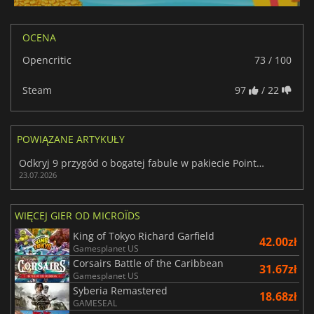
OCENA
Opencritic
73 / 100
Steam
97
/ 22
POWIĄZANE ARTYKUŁY
Odkryj 9 przygód o bogatej fabule w pakiecie Point & Click Package w Humble
23.07.2026
WIĘCEJ GIER OD MICROÏDS
King of Tokyo Richard Garfield
42.00zł
Gamesplanet US
Corsairs Battle of the Caribbean
31.67zł
Gamesplanet US
Syberia Remastered
18.68zł
GAMESEAL