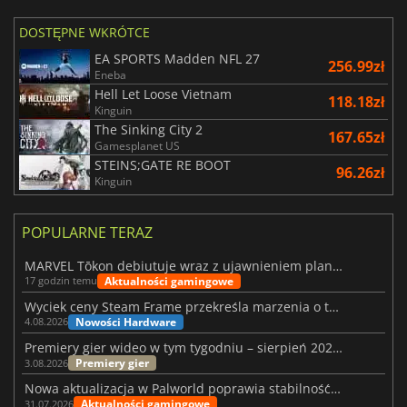
DOSTĘPNE WKRÓTCE
EA SPORTS Madden NFL 27
256.99zł
Eneba
Hell Let Loose Vietnam
118.18zł
Kinguin
The Sinking City 2
167.65zł
Gamesplanet US
STEINS;GATE RE BOOT
96.26zł
Kinguin
POPULARNE TERAZ
MARVEL Tōkon debiutuje wraz z ujawnieniem planu rozwoju na pierwszy rok
Aktualności gamingowe
17 godzin temu
Wyciek ceny Steam Frame przekreśla marzenia o tanim zestawie VR
Nowości Hardware
4.08.2026
Premiery gier wideo w tym tygodniu – sierpień 2026 r. (32. tydzień)
Premiery gier
3.08.2026
Nowa aktualizacja w Palworld poprawia stabilność Sunreach i walk z bossami
Aktualności gamingowe
31.07.2026