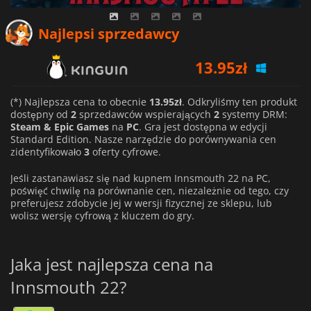
Najlepsi sprzedawcy
13.95
zł
14.53
zł
(*) Najlepsza cena to obecnie
13.95zł
. Odkryliśmy ten produkt
dostępny od
2
sprzedawców wspierających
2
systemy DRM:
Steam & Epic Games
na
PC
. Gra jest dostępna w edycji
Standard Edition. Nasze narzędzie do porównywania cen
zidentyfikowało
3
oferty cyfrowe.
Jeśli zastanawiasz się nad kupnem Innsmouth 22 na PC,
poświęć chwilę na porównanie cen, niezależnie od tego, czy
preferujesz zdobycie jej w wersji fizycznej ze sklepu, lub
wolisz wersję cyfrową z kluczem do gry.
Jaka jest najlepsza cena na
Innsmouth 22?