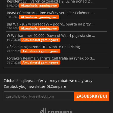
Resident Evil: Veronica znalazł się już na ponad 2 milionach list życzeń
Aktualności gamingowe
5.08.2026
Beast of Reincarnation: twórcy serii gier Pokémon wkraczają na nową ścieżkę
Aktualności gamingowe
5.08.2026
Big Walk już w sprzedaży – podróż oparta na przyjaźni
Aktualności gamingowe
5.08.2026
W Warhammer 40,000: Dawn of War 4 pojawia się frakcja Nekronów
Aktualności gamingowe
30.07.2026
Oficjalnie ogłoszono DLC Nioh 3: Hell Rising
Aktualności gamingowe
29.07.2026
Forsaken Realms: Vahrin’s Call trafia na rynek po dziesięciu latach prac
Aktualności gamingowe
28.07.2026
Zdobądź najlepsze oferty i kody rabatowe dla graczy
Zasubskrybuj newsletter DLCompare