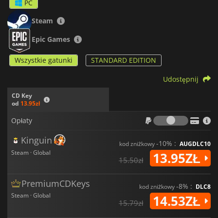
PC
Steam
Epic Games
Wszystkie gatunki
STANDARD EDITION
Udostępnij
CD Key
od
13.95zł
Opłaty
Opłaty
Kinguin
-10% :
kod zniżkowy
AUGDLC10
Steam · Global
13.95ZŁ
15.50zł
PremiumCDKeys
-8% :
kod zniżkowy
DLC8
Steam · Global
14.53ZŁ
15.79zł