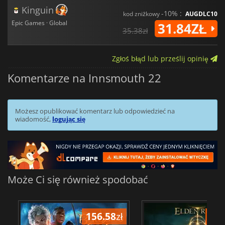
Kinguin
-10% :
kod zniżkowy
AUGDLC10
Epic Games · Global
31.84ZŁ
35.38zł
Zgłoś błąd lub prześlij opinię
Komentarze na Innsmouth 22
Możesz opublikować komentarz lub odpowiedzieć na
wiadomość,
logując się
Może Ci się również spodobać
156.58
zł
175