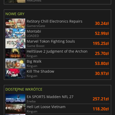
HRKGAME
NOWE GRY
ReStory Chill Electronics Repairs
30.24zł
GamersGate
Montabi
52.99zł
LOADED
Marvel Tokon Fighting Souls
195.25zł
Game Boost
HellSlave 2 Judgment of the Archon
25.70zł
Kinguin
Big Walk
53.80zł
Kinguin
Kill The Shadow
30.97zł
Kinguin
DOSTĘPNE WKRÓTCE
EA SPORTS Madden NFL 27
257.21zł
Eneba
Hell Let Loose Vietnam
118.20zł
Kinguin