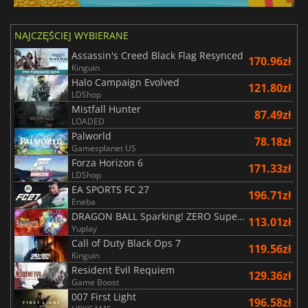
NAJCZĘŚCIEJ WYBIERANE
Assassin's Creed Black Flag Resynced
170.96zł
Kinguin
Halo Campaign Evolved
121.80zł
LDShop
Mistfall Hunter
87.49zł
LOADED
Palworld
78.18zł
Gamesplanet US
Forza Horizon 6
171.33zł
LDShop
EA SPORTS FC 27
196.71zł
Eneba
DRAGON BALL Sparking! ZERO Super Limit Breaking NEO
113.01zł
Yuplay
Call of Duty Black Ops 7
119.56zł
Kinguin
Resident Evil Requiem
129.36zł
Game Boost
007 First Light
196.58zł