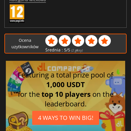
Ocena
użytkowników
Średnia :
5
/
5
(
2
głosy)
Featuring a total prize pool of
1,000 USDT
for the
top 10 players
on the
leaderboard.
4 WAYS TO WIN BIG!