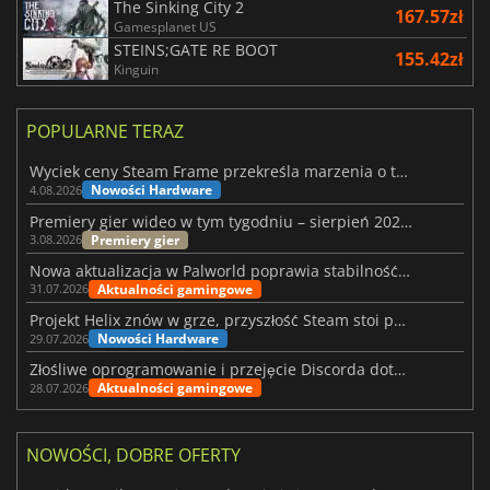
The Sinking City 2
167.57zł
Gamesplanet US
STEINS;GATE RE BOOT
155.42zł
Kinguin
POPULARNE TERAZ
Wyciek ceny Steam Frame przekreśla marzenia o tanim zestawie VR
Nowości Hardware
4.08.2026
Premiery gier wideo w tym tygodniu – sierpień 2026 r. (32. tydzień)
Premiery gier
3.08.2026
Nowa aktualizacja w Palworld poprawia stabilność Sunreach i walk z bossami
Aktualności gamingowe
31.07.2026
Projekt Helix znów w grze, przyszłość Steam stoi pod znakiem zapytania
Nowości Hardware
29.07.2026
Złośliwe oprogramowanie i przejęcie Discorda dotknęły Meccha Chameleon
Aktualności gamingowe
28.07.2026
NOWOŚCI, DOBRE OFERTY