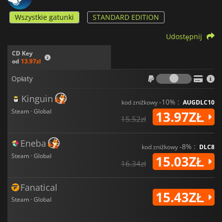
Wszystkie gatunki
STANDARD EDITION
Udostępnij
CD Key
od
13.97zł
Opłaty
Opłaty
Kinguin
-10% :
kod zniżkowy
AUGDLC10
Steam · Global
13.97ZŁ
15.52zł
Eneba
-8% :
kod zniżkowy
DLC8
Steam · Global
15.03ZŁ
16.34zł
Fanatical
15.43ZŁ
Steam · Global