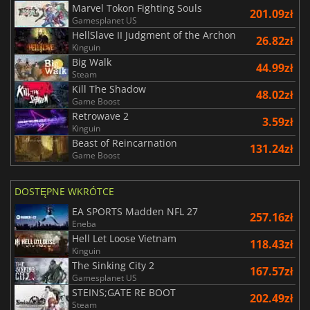
Marvel Tokon Fighting Souls
201.09zł
Gamesplanet US
HellSlave II Judgment of the Archon
26.82zł
Kinguin
Big Walk
44.99zł
Steam
Kill The Shadow
48.02zł
Game Boost
Retrowave 2
3.59zł
Kinguin
Beast of Reincarnation
131.24zł
Game Boost
DOSTĘPNE WKRÓTCE
EA SPORTS Madden NFL 27
257.16zł
Eneba
Hell Let Loose Vietnam
118.43zł
Kinguin
The Sinking City 2
167.57zł
Gamesplanet US
STEINS;GATE RE BOOT
202.49zł
Steam