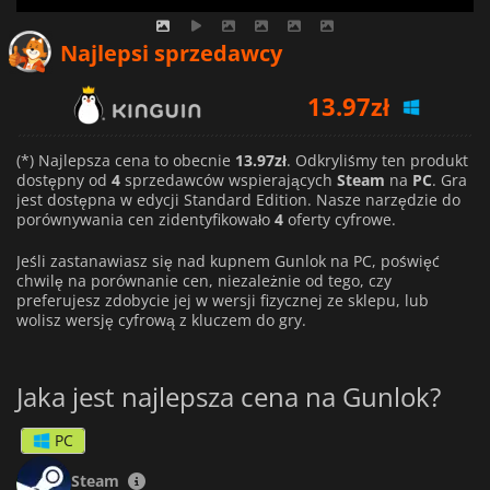
Najlepsi sprzedawcy
13.97
zł
15.03
zł
(*) Najlepsza cena to obecnie
13.97zł
. Odkryliśmy ten produkt
dostępny od
4
sprzedawców wspierających
Steam
na
PC
. Gra
jest dostępna w edycji Standard Edition. Nasze narzędzie do
15.43
zł
porównywania cen zidentyfikowało
4
oferty cyfrowe.
Jeśli zastanawiasz się nad kupnem Gunlok na PC, poświęć
chwilę na porównanie cen, niezależnie od tego, czy
preferujesz zdobycie jej w wersji fizycznej ze sklepu, lub
wolisz wersję cyfrową z kluczem do gry.
Jaka jest najlepsza cena na Gunlok?
PC
Steam