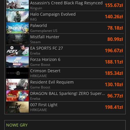
Assassin's Creed Black Flag Resynced
155.67zł
Kinguin
Halo Campaign Evolved
140.26zł
K4G
Palworld
78.18zł
Gamesplanet US
Mistfall Hunter
80.99zł
Steam
EA SPORTS FC 27
196.67zł
Eneba
Forza Horizon 6
188.11zł
Game Boost
Crimson Desert
185.34zł
HRKGAME
Resident Evil Requiem
130.10zł
Game Boost
DRAGON BALL Sparking! ZERO Super Limit Breaking NEO
96.77zł
Eneba
007 First Light
198.41zł
HRKGAME
NOWE GRY