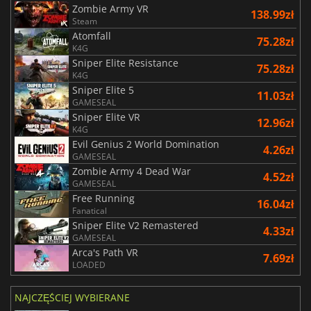
Zombie Army VR
138.99zł
Steam
Atomfall
75.28zł
K4G
Sniper Elite Resistance
75.28zł
K4G
Sniper Elite 5
11.03zł
GAMESEAL
Sniper Elite VR
12.96zł
K4G
Evil Genius 2 World Domination
4.26zł
GAMESEAL
Zombie Army 4 Dead War
4.52zł
GAMESEAL
Free Running
16.04zł
Fanatical
Sniper Elite V2 Remastered
4.33zł
GAMESEAL
Arca's Path VR
7.69zł
LOADED
NAJCZĘŚCIEJ WYBIERANE