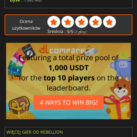
Ocena
użytkowników
Średnia :
5
/
5
(
2
głosy)
Featuring a total prize pool of
1,000 USDT
for the
top 10 players
on the
leaderboard.
4 WAYS TO WIN BIG!
WIĘCEJ GIER OD REBELLION