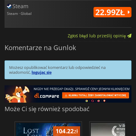
Steam
22.99ZŁ
Steam · Global
Zgłoś błąd lub prześlij opinię
Komentarze na Gunlok
Możesz opublikować komentarz lub odpowiedzieć na
wiadomość,
logując się
Może Ci się również spodobać
104.22
zł
1