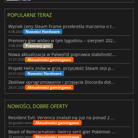
POPULARNE TERAZ
Wyciek ceny Steam Frame przekreśla marzenia o tanim zestawie VR
Nowości Hardware
4.08.2026
Premiery gier wideo w tym tygodniu – sierpień 2026 r. (32. tydzień)
Premiery gier
3.08.2026
Nowa aktualizacja w Palworld poprawia stabilność Sunreach i walk z bossami
Aktualności gamingowe
31.07.2026
Projekt Helix znów w grze, przyszłość Steam stoi pod znakiem zapytania
Nowości Hardware
29.07.2026
Złośliwe oprogramowanie i przejęcie Discorda dotknęły Meccha Chameleon
Aktualności gamingowe
28.07.2026
NOWOŚCI, DOBRE OFERTY
Resident Evil: Veronica znalazł się już na ponad 2 milionach list życzeń
Aktualności gamingowe
20 godzin temu
Beast of Reincarnation: twórcy serii gier Pokémon wkraczają na nową ścieżkę
Aktualności gamingowe
20 godzin temu