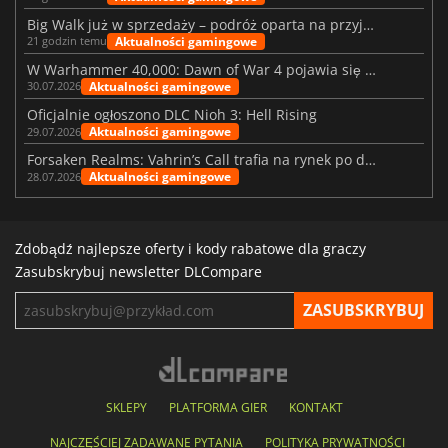
Big Walk już w sprzedaży – podróż oparta na przyjaźni
Aktualności gamingowe
21 godzin temu
W Warhammer 40,000: Dawn of War 4 pojawia się frakcja Nekronów
Aktualności gamingowe
30.07.2026
Oficjalnie ogłoszono DLC Nioh 3: Hell Rising
Aktualności gamingowe
29.07.2026
Forsaken Realms: Vahrin’s Call trafia na rynek po dziesięciu latach prac
Aktualności gamingowe
28.07.2026
Zdobądź najlepsze oferty i kody rabatowe dla graczy
Zasubskrybuj newsletter DLCompare
SKLEPY
PLATFORMA GIER
KONTAKT
NAJCZĘŚCIEJ ZADAWANE PYTANIA
POLITYKA PRYWATNOŚCI