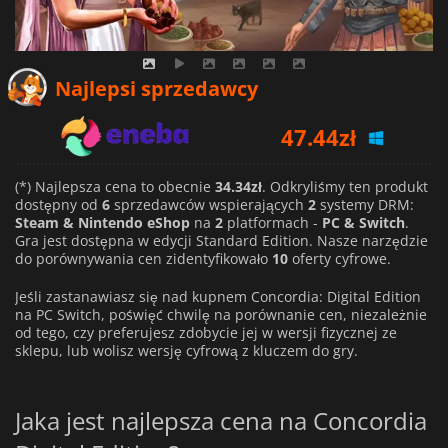
Najlepsi sprzedawcy
47.44
zł
51.61
zł
(*) Najlepsza cena to obecnie
34.34zł
. Odkryliśmy ten produkt
34.34
zł
dostępny od
6
sprzedawców wspierających
2
systemy DRM:
Steam & Nintendo eShop
na
2
platformach -
PC & Switch
.
Gra jest dostępna w edycji Standard Edition. Nasze narzędzie
do porównywania cen zidentyfikowało
10
oferty cyfrowe.
Jeśli zastanawiasz się nad kupnem Concordia: Digital Edition
na PC Switch, poświęć chwilę na porównanie cen, niezależnie
od tego, czy preferujesz zdobycie jej w wersji fizycznej ze
sklepu, lub wolisz wersję cyfrową z kluczem do gry.
Jaka jest najlepsza cena na Concordia