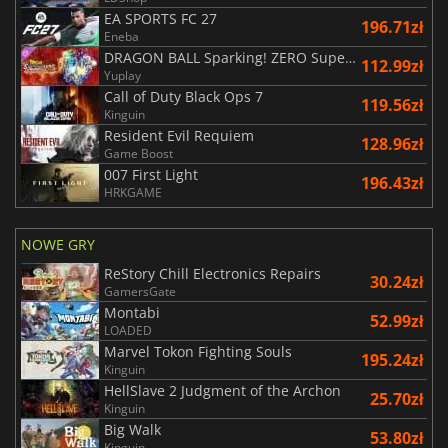
EA SPORTS FC 27
196.71zł
Eneba
DRAGON BALL Sparking! ZERO Super Limit Breaking NEO
112.99zł
Yuplay
Call of Duty Black Ops 7
119.56zł
Kinguin
Resident Evil Requiem
128.96zł
Game Boost
007 First Light
196.43zł
HRKGAME
NOWE GRY
ReStory Chill Electronics Repairs
30.24zł
GamersGate
Montabi
52.99zł
LOADED
Marvel Tokon Fighting Souls
195.24zł
Kinguin
HellSlave 2 Judgment of the Archon
25.70zł
Kinguin
Big Walk
53.80zł
Kinguin