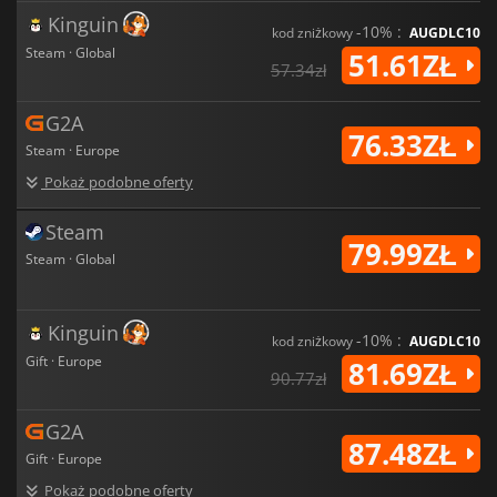
Kinguin
-10% :
kod zniżkowy
AUGDLC10
Steam · Global
51.61ZŁ
57.34zł
G2A
76.33ZŁ
Steam · Europe
Pokaż podobne oferty
Steam
79.99ZŁ
Steam · Global
Kinguin
-10% :
kod zniżkowy
AUGDLC10
Gift · Europe
81.69ZŁ
90.77zł
G2A
87.48ZŁ
Gift · Europe
Pokaż podobne oferty