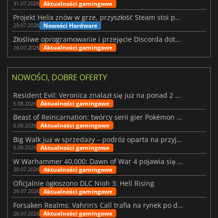
Aktualności gamingowe
31.07.2026
Projekt Helix znów w grze, przyszłość Steam stoi pod znakiem zapytania
Nowości Hardware
29.07.2026
Złośliwe oprogramowanie i przejęcie Discorda dotknęły Meccha Chameleon
Aktualności gamingowe
28.07.2026
NOWOŚCI, DOBRE OFERTY
Resident Evil: Veronica znalazł się już na ponad 2 milionach list życzeń
Aktualności gamingowe
5.08.2026
Beast of Reincarnation: twórcy serii gier Pokémon wkraczają na nową ścieżkę
Aktualności gamingowe
5.08.2026
Big Walk już w sprzedaży – podróż oparta na przyjaźni
Aktualności gamingowe
5.08.2026
W Warhammer 40,000: Dawn of War 4 pojawia się frakcja Nekronów
Aktualności gamingowe
30.07.2026
Oficjalnie ogłoszono DLC Nioh 3: Hell Rising
Aktualności gamingowe
29.07.2026
Forsaken Realms: Vahrin’s Call trafia na rynek po dziesięciu latach prac
Aktualności gamingowe
28.07.2026