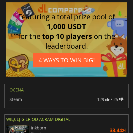
Featuring a total prize pool of
1,000 USDT
for the
top 10 players
on the
leaderboard.
4 WAYS TO WIN BIG!
OCENA
Steam
129
/ 25
WIĘCEJ GIER OD ACRAM DIGITAL
Inkborn
33.44zł