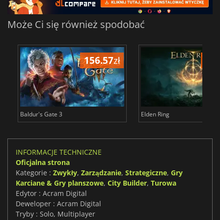
Może Ci się również spodobać
156.57
zł
175
Baldur's Gate 3
Elden Ring
INFORMACJE TECHNICZNE
Oficjalna strona
Kategorie :
Zwykły
,
Zarządzanie
,
Strategiczne
,
Gry
Karciane & Gry planszowe
,
City Builder
,
Turowa
Edytor : Acram Digital
Deweloper : Acram Digital
Tryby : Solo, Multiplayer