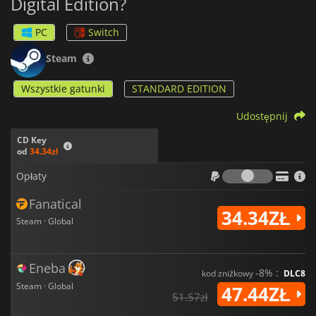
Digital Edition?
PC
Switch
Steam
Wszystkie gatunki
STANDARD EDITION
Udostępnij
CD Key
od
34.34zł
Opłaty
Opłaty
Fanatical
34.34ZŁ
Steam · Global
Eneba
-8% :
kod zniżkowy
DLC8
Steam · Global
47.44ZŁ
51.57zł