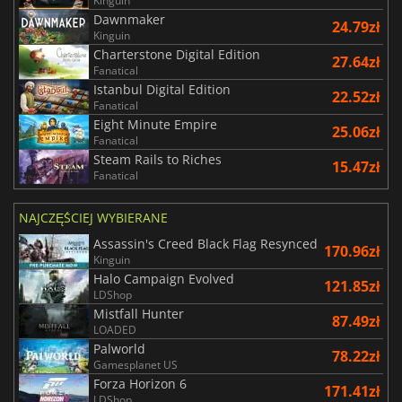
Kinguin
Dawnmaker
24.79zł
Kinguin
Charterstone Digital Edition
27.64zł
Fanatical
Istanbul Digital Edition
22.52zł
Fanatical
Eight Minute Empire
25.06zł
Fanatical
Steam Rails to Riches
15.47zł
Fanatical
NAJCZĘŚCIEJ WYBIERANE
Assassin's Creed Black Flag Resynced
170.96zł
Kinguin
Halo Campaign Evolved
121.85zł
LDShop
Mistfall Hunter
87.49zł
LOADED
Palworld
78.22zł
Gamesplanet US
Forza Horizon 6
171.41zł
LDShop