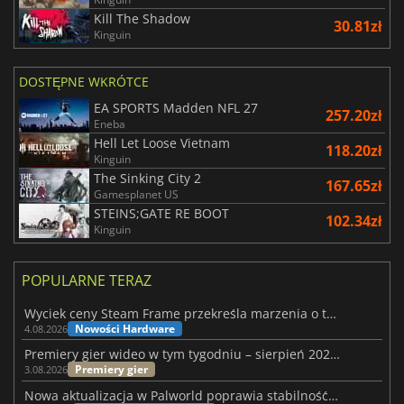
Kill The Shadow
30.81zł
Kinguin
DOSTĘPNE WKRÓTCE
EA SPORTS Madden NFL 27
257.20zł
Eneba
Hell Let Loose Vietnam
118.20zł
Kinguin
The Sinking City 2
167.65zł
Gamesplanet US
STEINS;GATE RE BOOT
102.34zł
Kinguin
POPULARNE TERAZ
Wyciek ceny Steam Frame przekreśla marzenia o tanim zestawie VR
Nowości Hardware
4.08.2026
Premiery gier wideo w tym tygodniu – sierpień 2026 r. (32. tydzień)
Premiery gier
3.08.2026
Nowa aktualizacja w Palworld poprawia stabilność Sunreach i walk z bossami