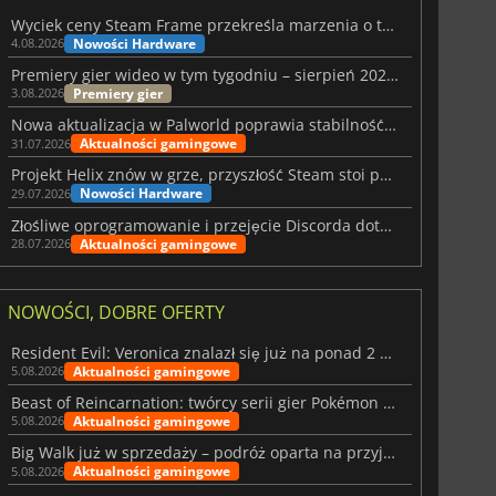
Wyciek ceny Steam Frame przekreśla marzenia o tanim zestawie VR
Nowości Hardware
4.08.2026
Premiery gier wideo w tym tygodniu – sierpień 2026 r. (32. tydzień)
Premiery gier
3.08.2026
Nowa aktualizacja w Palworld poprawia stabilność Sunreach i walk z bossami
Aktualności gamingowe
31.07.2026
Projekt Helix znów w grze, przyszłość Steam stoi pod znakiem zapytania
Nowości Hardware
29.07.2026
Złośliwe oprogramowanie i przejęcie Discorda dotknęły Meccha Chameleon
Aktualności gamingowe
28.07.2026
NOWOŚCI, DOBRE OFERTY
Resident Evil: Veronica znalazł się już na ponad 2 milionach list życzeń
Aktualności gamingowe
5.08.2026
Beast of Reincarnation: twórcy serii gier Pokémon wkraczają na nową ścieżkę
Aktualności gamingowe
5.08.2026
Big Walk już w sprzedaży – podróż oparta na przyjaźni
Aktualności gamingowe
5.08.2026