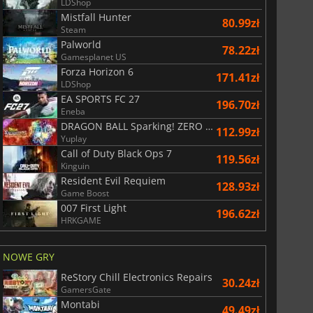
LDShop
Mistfall Hunter
80.99zł
Steam
Palworld
78.22zł
Gamesplanet US
Forza Horizon 6
171.41zł
LDShop
EA SPORTS FC 27
196.70zł
Eneba
DRAGON BALL Sparking! ZERO Super Limit Breaking NEO
112.99zł
Yuplay
Call of Duty Black Ops 7
119.56zł
Kinguin
Resident Evil Requiem
128.93zł
Game Boost
007 First Light
196.62zł
HRKGAME
NOWE GRY
ReStory Chill Electronics Repairs
30.24zł
GamersGate
Montabi
49.49zł