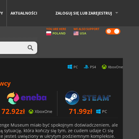
WY
AKTUALNOŚCI
ZALOGUJ SIĘ LUB ZAREJESTRUJ
YOU ARE HERE
WE ALSO SUPPORT
Dark
POLAND
USA
mode
PC
PS4
XboxOne
awcy
72.92
zł
71.99
zł
XboxOne
PC
henge Museum miało być spokojnym doświadczeniem, ale
 sytuację, która kończy się tym, że cudem udaje Ci się
, że jesteś uwięziony w ukrytym podziemnym kompleksie.