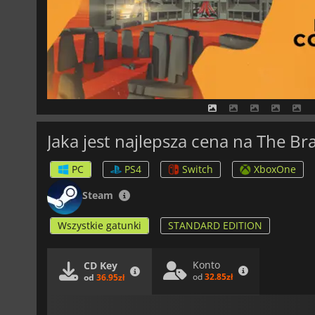
Jaka jest najlepsza cena na The Br
PC
PS4
Switch
XboxOne
Steam
Wszystkie gatunki
STANDARD EDITION
Konto
CD Key
od
32.85zł
od
36.95zł