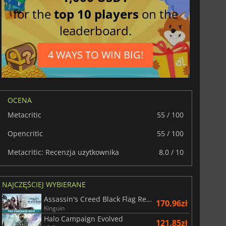
for the
top 10 players
on the
leaderboard.
4 WAYS TO WIN BIG!
OCENA
Metacritic
55 / 100
Opencritic
55 / 100
29.01
zł
66.54
zł
Metacritic: Recenzja użytkownika
8.0 / 10
NAJCZĘŚCIEJ WYBIERANE
War WARHAMMER 3
Lies Of P
Assassin's Creed Black Flag Resynced
170.96zł
Kinguin
Halo Campaign Evolved
121.85zł