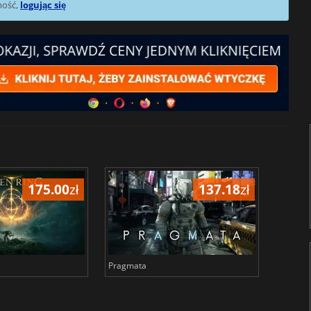
mość,
logując się
175.00
zł
137.18
zł
Pragmata
Total 