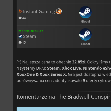
Instant Gaming
449
Global
OFICJALNY SKLEP
Steam
15
Global
(*) Najlepsza cena to obecnie
32.85zł
. Odkryliśmy
4
systemy DRM:
Steam, Xbox Live, Nintendo eSh
XboxOne & Xbox Series X
. Gra jest dostępna w e
porównywania cen zidentyfikowało
9
oferty cyfrow
Komentarze na The Bradwell Conspir