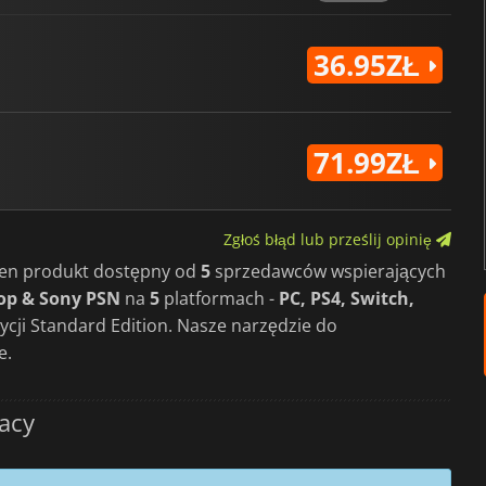
36.95ZŁ
71.99ZŁ
Zgłoś błąd lub prześlij opinię
 ten produkt dostępny od
5
sprzedawców wspierających
op & Sony PSN
na
5
platformach -
PC, PS4, Switch,
dycji Standard Edition. Nasze narzędzie do
e.
acy