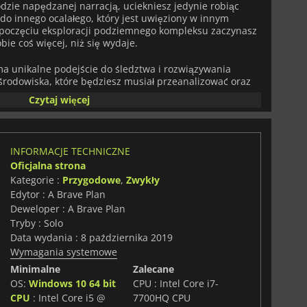
dzie napędzanej narracją, uciekniesz jedynie robiąc
e do innego ocalałego, który jest uwięziony w innym
zpoczęciu eksploracji podziemnego kompleksu zaczynasz
bie coś więcej, niż się wydaje.
a unikalne podejście do śledztwa i rozwiązywania
środowiska, które będziesz musiał przeanalizować oraz
się nad tobą przez całą przygodę.
Czytaj więcej
INFORMACJE TECHNICZNE
Oficjalna strona
Kategorie :
Przygodowe
,
Zwykły
Edytor : A Brave Plan
Deweloper : A Brave Plan
Tryby : Solo
Data wydania : 8 października 2019
Wymagania systemowe
Minimalne
Zalecane
OS:
Windows 10 64 bit
CPU : Intel Core i7-
CPU
: Intel Core i5 @
7700HQ CPU