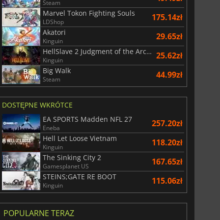
Steam
Marvel Tokon Fighting Souls
175.14zł
LDShop
Akatori
29.65zł
Kinguin
HellSlave 2 Judgment of the Archon
25.62zł
Kinguin
Big Walk
44.99zł
Steam
DOSTĘPNE WKRÓTCE
EA SPORTS Madden NFL 27
257.20zł
Eneba
Hell Let Loose Vietnam
118.20zł
Kinguin
The Sinking City 2
167.65zł
Gamesplanet US
STEINS;GATE RE BOOT
115.06zł
Kinguin
POPULARNE TERAZ