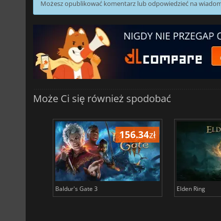
Możesz opublikować komentarz lub odpowiedzieć na wiado
Może Ci się również spodobać
196.62
zł
156.34
zł
Baldur's Gate 3
Elden Ring