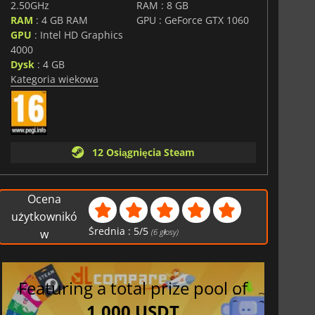
2.50GHz
RAM : 8 GB
RAM
: 4 GB RAM
GPU : GeForce GTX 1060
GPU
: Intel HD Graphics
4000
Dysk
: 4 GB
Kategoria wiekowa
12 Osiągnięcia Steam
Ocena
użytkownikó
Średnia :
5
/
5
w
(
6
głosy)
Featuring a total prize pool of
1,000 USDT