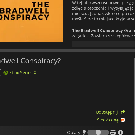
W tej pierwszoosobowej przygo
zdjęcia otoczenia i wysyłając j
miejscu. Jednak wkrótce po ro
myśleć, że to miejsce kryje w so
The Bradwell Conspiracy
Gra m
zagadek. Zawiera szczegółowe 
mroczną tajemnicę, która czai 
adwell Conspiracy?
Xbox Series X
Udostępnij
Śledź cenę
Opłaty
Opłaty