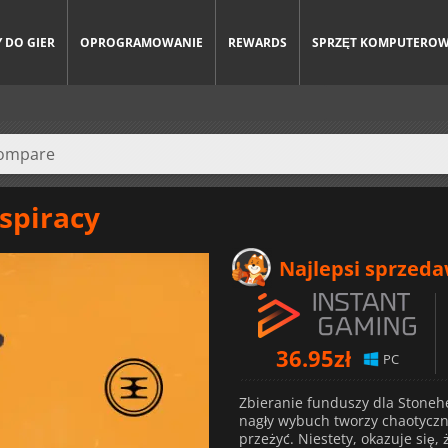
 DO GIER
OPROGRAMOWANIE
REWARDS
SPRZĘT KOMPUTERO
spiracy
Najlepsi sprzed
36.95
zł
PC
Zbieranie funduszy dla Stone
nagły wybuch tworzy chaotyczną
przeżyć. Niestety, okazuje się