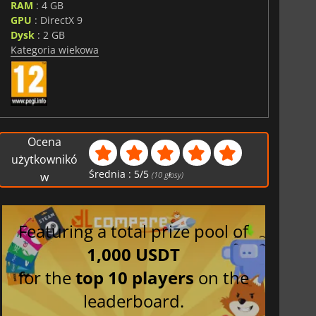
RAM
: 4 GB
GPU
: DirectX 9
Dysk
: 2 GB
Kategoria wiekowa
Ocena
użytkownikó
Średnia :
5
/
5
w
(
10
głosy)
Featuring a total prize pool of
1,000 USDT
for the
top 10 players
on the
leaderboard.