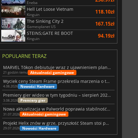
Eneba
Hell Let Loose Vietnam
118.10zł
Kinguin
The Sinking City 2
167.15zł
Gamesplanet US
STEINS;GATE RE BOOT
94.19zł
Kinguin
POPULARNE TERAZ
MARVEL Tōkon debiutuje wraz z ujawnieniem planu rozwoju na pierwszy rok
Aktualności gamingowe
21 godzin temu
Wyciek ceny Steam Frame przekreśla marzenia o tanim zestawie VR
Nowości Hardware
4.08.2026
Premiery gier wideo w tym tygodniu – sierpień 2026 r. (32. tydzień)
Premiery gier
3.08.2026
Nowa aktualizacja w Palworld poprawia stabilność Sunreach i walk z bossami
Aktualności gamingowe
31.07.2026
Projekt Helix znów w grze, przyszłość Steam stoi pod znakiem zapytania
Nowości Hardware
29.07.2026