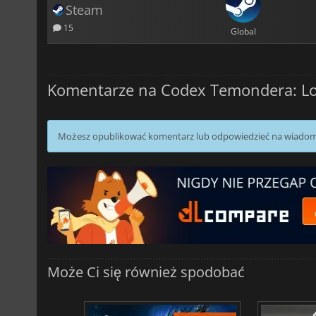
Steam
15
Global
Komentarze na Codex Temondera: Los
Możesz opublikować komentarz lub odpowiedzieć na wiado
Może Ci się również spodobać