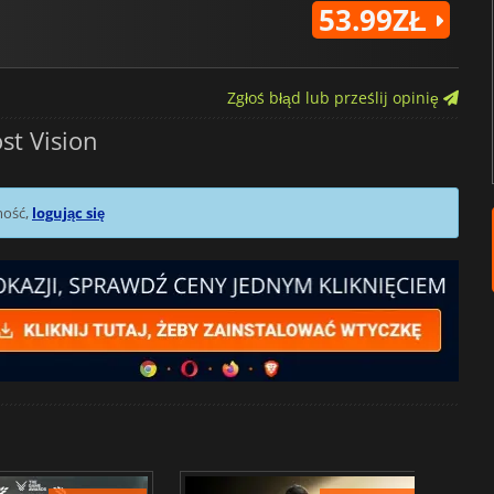
53.99ZŁ
Zgłoś błąd lub prześlij opinię
t Vision
mość,
logując się