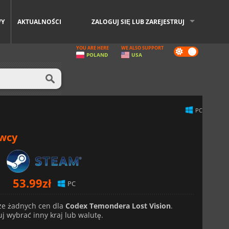
WY
AKTUALNOŚCI
ZALOGUJ SIĘ LUB ZAREJESTRUJ
YOU ARE HERE
WE ALSO SUPPORT
Dark
POLAND
USA
mode
PC
awcy
53.99
zł
PC
ze żadnych cen dla
Codex Temondera Lost Vision
.
j wybrać inny kraj lub walutę.