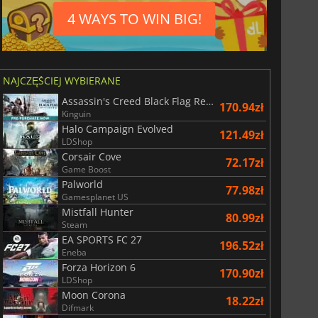
155.01
zł
175.00
zł
4 WAYS TO WIN BIG!
NAJCZĘŚCIEJ WYBIERANE
r's Gate 3
Elden Ring
Assassin's Creed Black Flag Resynced
170.94zł
Kinguin
Halo Campaign Evolved
121.49zł
LDShop
Corsair Cove
72.17zł
Game Boost
Palworld
77.98zł
Gamesplanet US
Mistfall Hunter
80.99zł
Steam
EA SPORTS FC 27
196.52zł
Eneba
Forza Horizon 6
170.90zł
LDShop
Moon Corona
18.22zł
Difmark