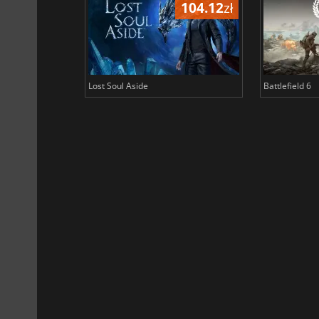
104.12
zł
Lost Soul Aside
Battlefield 6