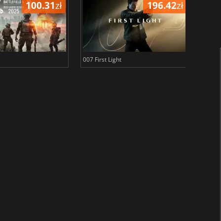
100.31
zł
196.42
zł
007 First Light
Baldu