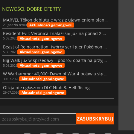
NOWOŚCI, DOBRE OFERTY
MARVEL Tōkon debiutuje wraz z ujawnieniem planu rozwoju na pierwszy rok
Aktualności gamingowe
21 godzin temu
Resident Evil: Veronica znalazł się już na ponad 2 milionach list życzeń
Aktualności gamingowe
5.08.2026
Beast of Reincarnation: twórcy serii gier Pokémon wkraczają na nową ścieżkę
Aktualności gamingowe
5.08.2026
Big Walk już w sprzedaży – podróż oparta na przyjaźni
Aktualności gamingowe
5.08.2026
W Warhammer 40,000: Dawn of War 4 pojawia się frakcja Nekronów
Aktualności gamingowe
30.07.2026
Oficjalnie ogłoszono DLC Nioh 3: Hell Rising
Aktualności gamingowe
29.07.2026