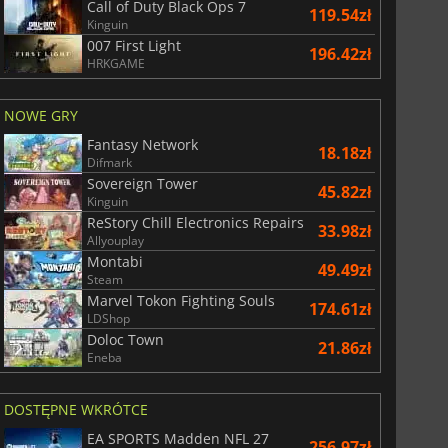
Call of Duty Black Ops 7
119.54zł
Kinguin
007 First Light
196.42zł
HRKGAME
NOWE GRY
Fantasy Network
18.18zł
Difmark
Sovereign Tower
45.82zł
Kinguin
ReStory Chill Electronics Repairs
33.98zł
Allyouplay
Montabi
49.49zł
Steam
Marvel Tokon Fighting Souls
174.61zł
LDShop
Doloc Town
21.86zł
Eneba
DOSTĘPNE WKRÓTCE
EA SPORTS Madden NFL 27
256.97zł