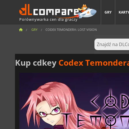
GRY
KARTY
Porównywarka cen dla graczy
GRY
CODEX TEMONDERA: LOST VISION
Kup cdkey
Codex Temondera: