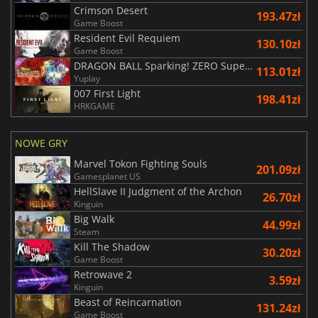
Crimson Desert
193.47zł
Game Boost
Resident Evil Requiem
130.10zł
Game Boost
DRAGON BALL Sparking! ZERO Super Limit Breaking NEO
113.01zł
Yuplay
007 First Light
198.41zł
HRKGAME
NOWE GRY
Marvel Tokon Fighting Souls
201.09zł
Gamesplanet US
HellSlave II Judgment of the Archon
26.70zł
Kinguin
Big Walk
44.99zł
Steam
Kill The Shadow
30.20zł
Game Boost
Retrowave 2
3.59zł
Kinguin
Beast of Reincarnation
131.24zł
Game Boost