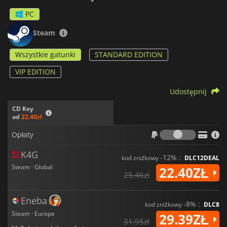
PC
Steam
Wszystkie gatunki
STANDARD EDITION
VIP EDITION
Udostępnij
CD Key
od
22.40zł
Opłaty
Opłaty
K4G
-12% :
kod zniżkowy
DLC12DEAL
Steam · Global
22.40ZŁ
25.46zł
Eneba
-8% :
kod zniżkowy
DLC8
Steam · Europe
29.39ZŁ
31.95zł