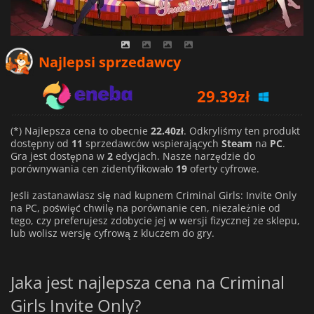
Najlepsi sprzedawcy
29.39
zł
35.16
zł
(*) Najlepsza cena to obecnie
22.40zł
. Odkryliśmy ten produkt
22.40
zł
dostępny od
11
sprzedawców wspierających
Steam
na
PC
.
Gra jest dostępna w
2
edycjach. Nasze narzędzie do
porównywania cen zidentyfikowało
19
oferty cyfrowe.
Jeśli zastanawiasz się nad kupnem Criminal Girls: Invite Only
na PC, poświęć chwilę na porównanie cen, niezależnie od
tego, czy preferujesz zdobycie jej w wersji fizycznej ze sklepu,
lub wolisz wersję cyfrową z kluczem do gry.
Jaka jest najlepsza cena na Criminal
Girls Invite Only?