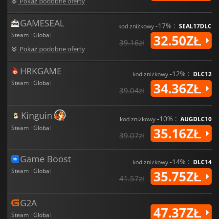
Pokaż podobne oferty
GAMESEAL
-17% :
kod zniżkowy
SEAL17DLC
Steam · Global
32.50ZŁ
39.16zł
Pokaż podobne oferty
HRKGAME
-12% :
kod zniżkowy
DLC12
Steam · Global
34.36ZŁ
39.04zł
Kinguin
-10% :
kod zniżkowy
AUGDLC10
Steam · Global
35.16ZŁ
39.07zł
Game Boost
-14% :
kod zniżkowy
DLC14
Steam · Global
35.75ZŁ
41.57zł
G2A
47.37ZŁ
Steam · Global