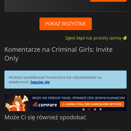
POKAŻ WSZYSTKIE
Zgłoś błąd lub prześlij opinię
Komentarze na Criminal Girls: Invite
Only
Możesz opublikować komentarz lub odpowiedzieć na
wiadomość,
logując się
Może Ci się również spodobać