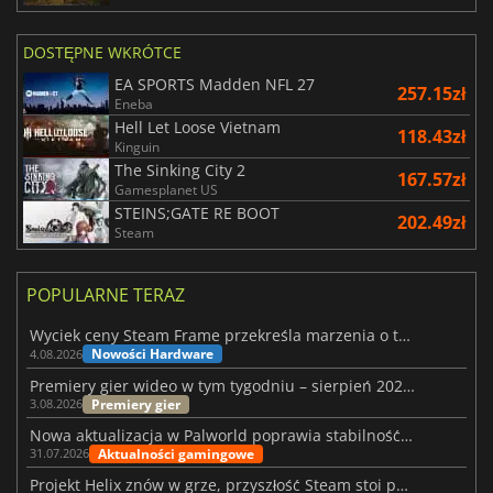
DOSTĘPNE WKRÓTCE
EA SPORTS Madden NFL 27
257.15zł
Eneba
Hell Let Loose Vietnam
118.43zł
Kinguin
The Sinking City 2
167.57zł
Gamesplanet US
STEINS;GATE RE BOOT
202.49zł
Steam
POPULARNE TERAZ
Wyciek ceny Steam Frame przekreśla marzenia o tanim zestawie VR
Nowości Hardware
4.08.2026
Premiery gier wideo w tym tygodniu – sierpień 2026 r. (32. tydzień)
Premiery gier
3.08.2026
Nowa aktualizacja w Palworld poprawia stabilność Sunreach i walk z bossami
Aktualności gamingowe
31.07.2026
Projekt Helix znów w grze, przyszłość Steam stoi pod znakiem zapytania