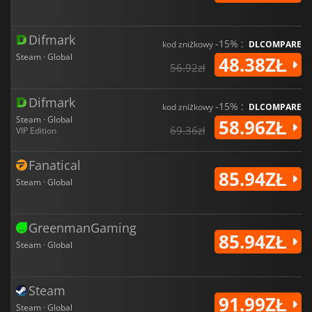
Difmark
-15% :
kod zniżkowy
DLCOMPARE
Steam · Global
48.38ZŁ
56.92zł
Difmark
-15% :
kod zniżkowy
DLCOMPARE
Steam · Global
58.96ZŁ
69.36zł
VIP Edition
Fanatical
85.94ZŁ
Steam · Global
GreenmanGaming
85.94ZŁ
Steam · Global
Steam
91.99ZŁ
Steam · Global