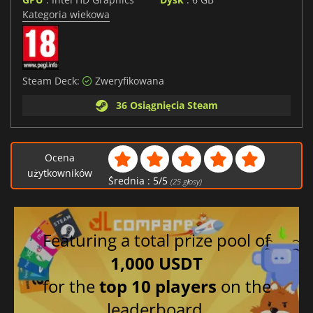
Kategoria wiekowa
Steam Deck:
Zweryfikowana
36 Osiągnięcia Steam
Ocena
użytkowników
Średnia :
5
/
5
(
25
głosy)
Featuring a total prize pool of
1,000 USDT
for the
top 10 players
on the
leaderboard.