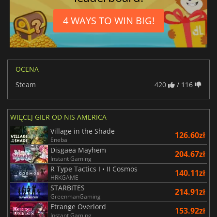
4 WAYS TO WIN BIG!
OCENA
Steam
420
/ 116
WIĘCEJ GIER OD NIS AMERICA
Village in the Shade
126.60zł
Eneba
Disgaea Mayhem
204.67zł
Instant Gaming
R Type Tactics I • II Cosmos
140.11zł
HRKGAME
STARBITES
214.91zł
GreenmanGaming
Etrange Overlord
153.92zł
Instant Gaming