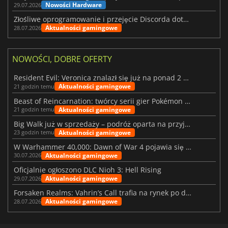
Nowości Hardware
29.07.2026
Złośliwe oprogramowanie i przejęcie Discorda dotknęły Meccha Chameleon
Aktualności gamingowe
28.07.2026
NOWOŚCI, DOBRE OFERTY
Resident Evil: Veronica znalazł się już na ponad 2 milionach list życzeń
Aktualności gamingowe
21 godzin temu
Beast of Reincarnation: twórcy serii gier Pokémon wkraczają na nową ścieżkę
Aktualności gamingowe
21 godzin temu
Big Walk już w sprzedaży – podróż oparta na przyjaźni
Aktualności gamingowe
23 godzin temu
W Warhammer 40,000: Dawn of War 4 pojawia się frakcja Nekronów
Aktualności gamingowe
30.07.2026
Oficjalnie ogłoszono DLC Nioh 3: Hell Rising
Aktualności gamingowe
29.07.2026
Forsaken Realms: Vahrin’s Call trafia na rynek po dziesięciu latach prac
Aktualności gamingowe
28.07.2026