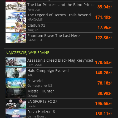
The Liar Princess and the Blind Prince
85.94zł
Fanatical
The Legend of Heroes Trails beyond the Horizon
171.49zł
HRKGAME
Cladun X3
17.96zł
Kinguin
Phantom Brave The Lost Hero
122.86zł
GAMESEAL
NAJCZĘŚCIEJ WYBIERANE
Assassin's Creed Black Flag Resynced
170.63zł
HRKGAME
Halo Campaign Evolved
140.26zł
K4G
Palworld
78.18zł
Gamesplanet US
Mistfall Hunter
80.99zł
Steam
EA SPORTS FC 27
196.66zł
Eneba
Forza Horizon 6
188.11zł
Game Boost