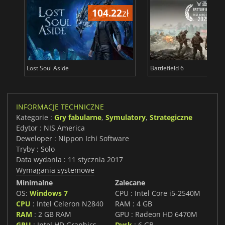
104.22
zł
1
Lost Soul Aside
Battlefield 6
INFORMACJE TECHNICZNE
Kategorie :
Gry fabularne
,
Symulatory
,
Strategiczne
Edytor : NIS America
Deweloper : Nippon Ichi Software
Tryby : Solo
Data wydania : 11 stycznia 2017
Wymagania systemowe
Minimalne
Zalecane
OS:
Windows 7
CPU : Intel Core i5-2540M
CPU
: Intel Celeron N2840
RAM : 4 GB
RAM
: 2 GB RAM
GPU : Radeon HD 6470M
GPU
: Intel HD Graphics
Dysk
: 6 GB