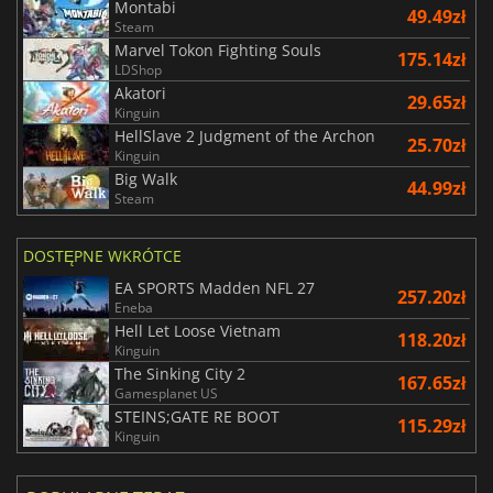
Montabi
49.49zł
Steam
Marvel Tokon Fighting Souls
175.14zł
LDShop
Akatori
29.65zł
Kinguin
HellSlave 2 Judgment of the Archon
25.70zł
Kinguin
Big Walk
44.99zł
Steam
DOSTĘPNE WKRÓTCE
EA SPORTS Madden NFL 27
257.20zł
Eneba
Hell Let Loose Vietnam
118.20zł
Kinguin
The Sinking City 2
167.65zł
Gamesplanet US
STEINS;GATE RE BOOT
115.29zł
Kinguin