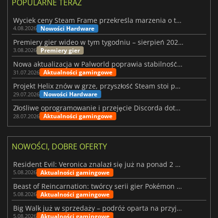
POPULARNE TERAZ
Wyciek ceny Steam Frame przekreśla marzenia o tanim zestawie VR
Nowości Hardware
4.08.2026
Premiery gier wideo w tym tygodniu – sierpień 2026 r. (32. tydzień)
Premiery gier
3.08.2026
Nowa aktualizacja w Palworld poprawia stabilność Sunreach i walk z bossami
Aktualności gamingowe
31.07.2026
Projekt Helix znów w grze, przyszłość Steam stoi pod znakiem zapytania
Nowości Hardware
29.07.2026
Złośliwe oprogramowanie i przejęcie Discorda dotknęły Meccha Chameleon
Aktualności gamingowe
28.07.2026
NOWOŚCI, DOBRE OFERTY
Resident Evil: Veronica znalazł się już na ponad 2 milionach list życzeń
Aktualności gamingowe
5.08.2026
Beast of Reincarnation: twórcy serii gier Pokémon wkraczają na nową ścieżkę
Aktualności gamingowe
5.08.2026
Big Walk już w sprzedaży – podróż oparta na przyjaźni
Aktualności gamingowe
5.08.2026