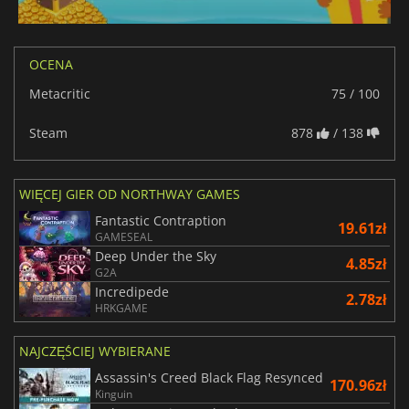
OCENA
Metacritic
75 / 100
Steam
878
/ 138
WIĘCEJ GIER OD NORTHWAY GAMES
Fantastic Contraption
19.61zł
GAMESEAL
Deep Under the Sky
4.85zł
G2A
Incredipede
2.78zł
HRKGAME
NAJCZĘŚCIEJ WYBIERANE
Assassin's Creed Black Flag Resynced
170.96zł
Kinguin