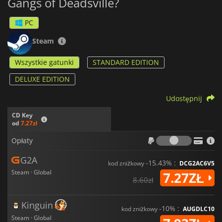
Gangs of Deadsville?
PC
Steam
Wszystkie gatunki
STANDARD EDITION
DELUXE EDITION
Udostępnij
CD Key
od
7.27zł
Opłaty
Opłaty
G2A
-15.43% :
kod zniżkowy
DCG2AC6V5
Steam · Global
7.27ZŁ
8.60zł
Kinguin
-10% :
kod zniżkowy
AUGDLC10
Steam · Global