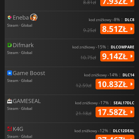
7.93ZŁ
8.81zł
Eneba
-8% :
kod zniżkowy
DLC8
Steam · Global
8.51ZŁ
9.25zł
Difmark
-15% :
kod zniżkowy
DLCOMPARE
Steam · Global
9.14ZŁ
10.75zł
Game Boost
-14% :
kod zniżkowy
DLC14
Steam · Global
10.83ZŁ
12.59zł
GAMESEAL
-17% :
kod zniżkowy
SEAL17DLC
Steam · Global
17.58ZŁ
21.18zł
K4G
-12% :
kod zniżkowy
DLC12DEAL
Steam · Global