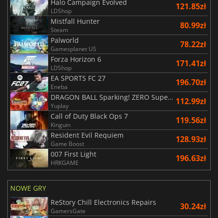
Halo Campaign Evolved
121.85zł
LDShop
Mistfall Hunter
80.99zł
Steam
Palworld
78.22zł
Gamesplanet US
Forza Horizon 6
171.41zł
LDShop
EA SPORTS FC 27
196.70zł
Eneba
DRAGON BALL Sparking! ZERO Super Limit Breaking NEO
112.99zł
Yuplay
Call of Duty Black Ops 7
119.56zł
Kinguin
Resident Evil Requiem
128.93zł
Game Boost
007 First Light
196.63zł
HRKGAME
NOWE GRY
ReStory Chill Electronics Repairs
30.24zł
GamersGate