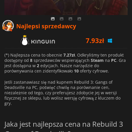
Najlepsi sprzedawcy
7.93
zł
8.51
zł
(*) Najlepsza cena to obecnie
7.27zł
. Odkryliśmy ten produkt
7.27
zł
dostępny od
8
sprzedawców wspierających
Steam
na
PC
. Gra
jest dostępna w
2
edycjach. Nasze narzędzie do
porównywania cen zidentyfikowało
10
oferty cyfrowe.
Jeśli zastanawiasz się nad kupnem Rebuild 3: Gangs of
Deadsville na PC, poświęć chwilę na porównanie cen,
niezależnie od tego, czy preferujesz zdobycie jej w wersji
fizycznej ze sklepu, lub wolisz wersję cyfrową z kluczem do
gry.
Jaka jest najlepsza cena na Rebuild 3