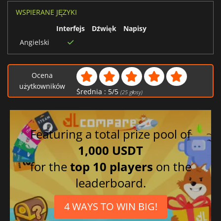
WSPIERANE JĘZYKI
Interfejs
Dźwięk
Napisy
Angielski
Ocena
użytkowników
Średnia :
5
/
5
(
25
głosy)
Featuring a total prize pool of
1,000 USDT
for the
top 10 players
on the
leaderboard.
4 WAYS TO WIN BIG!