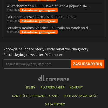
W Warhammer 40,000: Dawn of War 4 pojawia się frakcja Nekronów
Aktualności gamingowe
30.07.2026
Oficjalnie ogłoszono DLC Nioh 3: Hell Rising
Aktualności gamingowe
29.07.2026
Forsaken Realms: Vahrin’s Call trafia na rynek po dziesięciu latach prac
Aktualności gamingowe
28.07.2026
Zdobądź najlepsze oferty i kody rabatowe dla graczy
Zasubskrybuj newsletter DLCompare
SKLEPY
PLATFORMA GIER
KONTAKT
NAJCZĘŚCIEJ ZADAWANE PYTANIA
POLITYKA PRYWATNOŚCI
MAPA STRONY