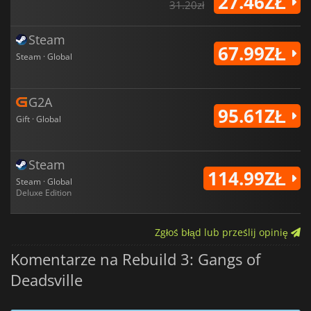
27.46ZŁ
31.20zł
Steam
67.99ZŁ
Steam · Global
G2A
95.61ZŁ
Gift · Global
Steam
114.99ZŁ
Steam · Global
Deluxe Edition
Zgłoś błąd lub prześlij opinię
Komentarze na Rebuild 3: Gangs of
Deadsville