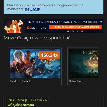
Możesz opublikować komentarz lub odpowiedzieć na
wiadomość,
logując się
Może Ci się również spodobać
156.34
zł
175
Baldur's Gate 3
Elden Ring
INFORMACJE TECHNICZNE
Oficjalna strona