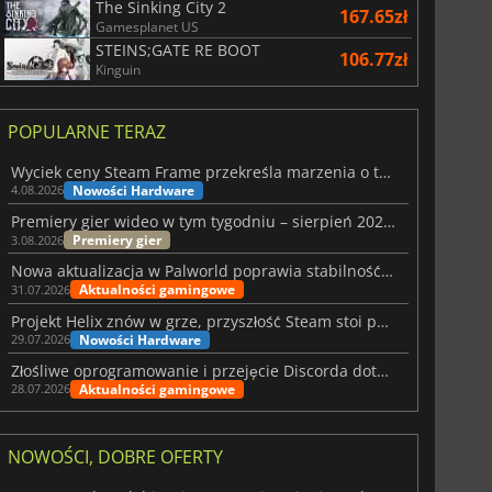
The Sinking City 2
167.65zł
Gamesplanet US
STEINS;GATE RE BOOT
106.77zł
Kinguin
POPULARNE TERAZ
Wyciek ceny Steam Frame przekreśla marzenia o tanim zestawie VR
Nowości Hardware
4.08.2026
Premiery gier wideo w tym tygodniu – sierpień 2026 r. (32. tydzień)
Premiery gier
3.08.2026
Nowa aktualizacja w Palworld poprawia stabilność Sunreach i walk z bossami
Aktualności gamingowe
31.07.2026
Projekt Helix znów w grze, przyszłość Steam stoi pod znakiem zapytania
Nowości Hardware
29.07.2026
Złośliwe oprogramowanie i przejęcie Discorda dotknęły Meccha Chameleon
Aktualności gamingowe
28.07.2026
NOWOŚCI, DOBRE OFERTY