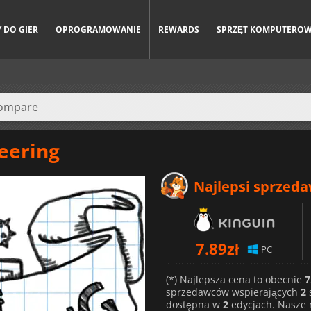
 DO GIER
OPROGRAMOWANIE
REWARDS
SPRZĘT KOMPUTERO
eering
Najlepsi sprzed
7.89
zł
PC
(*) Najlepsza cena to obecnie
7
sprzedawców wspierających
2
dostępna w
2
edycjach. Nasze 