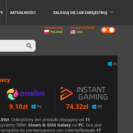
WY
AKTUALNOŚCI
ZALOGUJ SIĘ LUB ZAREJESTRUJ
YOU ARE HERE
WE ALSO SUPPORT
Dark
POLAND
USA
mode
PC
awcy
9.10
zł
74.32
zł
PC
PC
.89zł
. Odkryliśmy ten produkt dostępny od
11
systemy DRM:
Steam & GOG Galaxy
na
PC
. Gra jest
narzędzie do porównywania cen zidentyfikowało
17