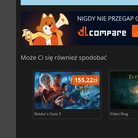
Może Ci się również spodobać
196.56
zł
155.22
zł
Baldur's Gate 3
Elden Ring