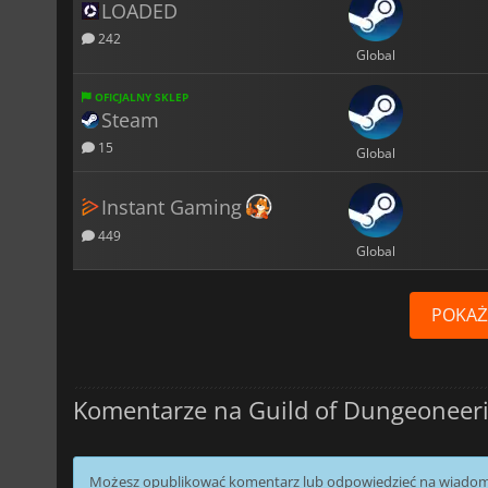
LOADED
242
Global
OFICJALNY SKLEP
Steam
15
Global
Instant Gaming
449
Global
POKAŻ
Komentarze na Guild of Dungeoneer
Możesz opublikować komentarz lub odpowiedzieć na wiado