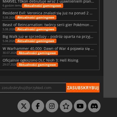
MARVEL Tōkon debiutuje wraz z ujawnieniem planu rozwoju na pierwszy rok
Aktualności gamingowe
6 godzin temu
Resident Evil: Veronica znalazł się już na ponad 2 milionach list życzeń
Aktualności gamingowe
5.08.2026
Beast of Reincarnation: twórcy serii gier Pokémon wkraczają na nową ścieżkę
Aktualności gamingowe
5.08.2026
Big Walk już w sprzedaży – podróż oparta na przyjaźni
Aktualności gamingowe
5.08.2026
W Warhammer 40,000: Dawn of War 4 pojawia się frakcja Nekronów
Aktualności gamingowe
30.07.2026
Oficjalnie ogłoszono DLC Nioh 3: Hell Rising
Aktualności gamingowe
29.07.2026