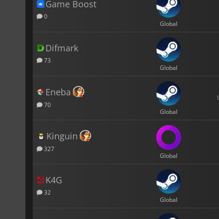
Game Boost
0
Global
Difmark
73
Global
Eneba
70
Global
Kinguin
327
Global
K4G
32
Global