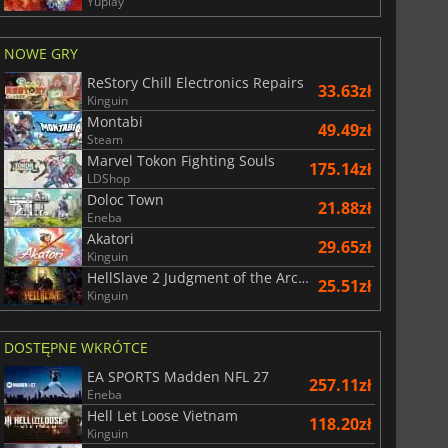
Yuplay
NOWE GRY
ReStory Chill Electronics Repairs
33.63zł
Kinguin
Montabi
49.49zł
Steam
Marvel Tokon Fighting Souls
175.14zł
LDShop
Doloc Town
21.88zł
Eneba
Akatori
29.65zł
29.01
zł
66.54
zł
Kinguin
HellSlave 2 Judgment of the Archon
25.51zł
Kinguin
DOSTĘPNE WKRÓTCE
War WARHAMMER 3
Lies Of P
EA SPORTS Madden NFL 27
257.11zł
Eneba
Hell Let Loose Vietnam
118.20zł
Kinguin