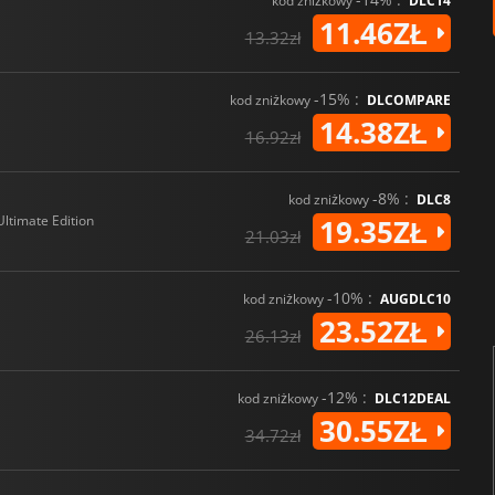
kod zniżkowy
DLC14
11.46ZŁ
13.32zł
-15% :
kod zniżkowy
DLCOMPARE
14.38ZŁ
16.92zł
-8% :
kod zniżkowy
DLC8
Ultimate Edition
19.35ZŁ
21.03zł
-10% :
kod zniżkowy
AUGDLC10
23.52ZŁ
26.13zł
-12% :
kod zniżkowy
DLC12DEAL
30.55ZŁ
34.72zł