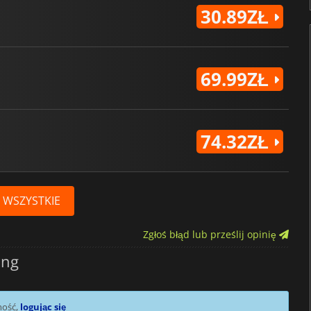
30.89ZŁ
69.99ZŁ
74.32ZŁ
 WSZYSTKIE
Zgłoś błąd lub prześlij opinię
ing
mość,
logując się