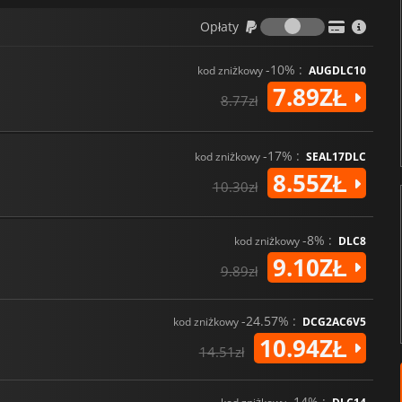
Opłaty
Opłaty
-10% :
kod zniżkowy
AUGDLC10
7.89ZŁ
8.77zł
-17% :
kod zniżkowy
SEAL17DLC
8.55ZŁ
10.30zł
-8% :
kod zniżkowy
DLC8
9.10ZŁ
9.89zł
-24.57% :
kod zniżkowy
DCG2AC6V5
10.94ZŁ
14.51zł
-14% :