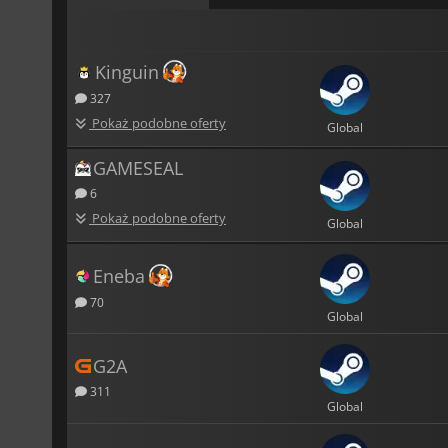
Kinguin
327
Pokaż podobne oferty
Global
GAMESEAL
6
Pokaż podobne oferty
Global
Eneba
70
Global
G2A
311
Global