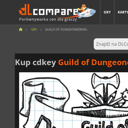
GRY
KARTY
Porównywarka cen dla graczy
GRY
GUILD OF DUNGEONEERING
Kup cdkey
Guild of Dungeon