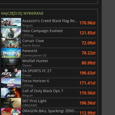
NAJCZĘŚCIEJ WYBIERANE
Assassin's Creed Black Flag Resynced
170.96zł
Kinguin
Halo Campaign Evolved
121.85zł
LDShop
Corsair Cove
72.09zł
Game Boost
Palworld
78.22zł
Gamesplanet US
Mistfall Hunter
80.99zł
Steam
EA SPORTS FC 27
196.63zł
Eneba
Forza Horizon 6
171.41zł
LDShop
Call of Duty Black Ops 7
119.56zł
Kinguin
007 First Light
196.56zł
HRKGAME
DRAGON BALL Sparking! ZERO Super Limit Breaking NEO
112.99zł