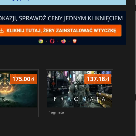
175.00
zł
137.18
zł
Pragmata
Total 