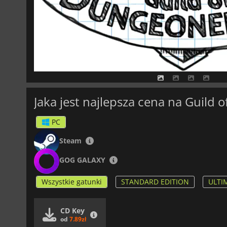
Jaka jest najlepsza cena na Guild
PC
Steam
GOG GALAXY
Wszystkie gatunki
STANDARD EDITION
ULTI
CD Key
od
7.89zł