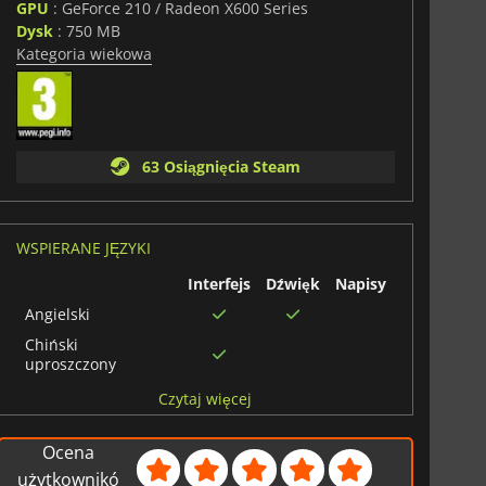
GPU
: GeForce 210 / Radeon X600 Series
Dysk
: 750 MB
Kategoria wiekowa
63 Osiągnięcia Steam
WSPIERANE JĘZYKI
Interfejs
Dźwięk
Napisy
Angielski
Chiński
uproszczony
Chiński tradycyjny
Czytaj więcej
Japoński
Ocena
Koreański
użytkownikó