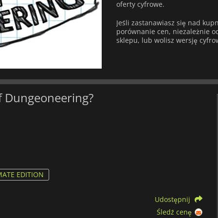
oferty cyfrowe.
Jeśli zastanawiasz się nad ku
porównanie cen, niezależnie od 
sklepu, lub wolisz wersję cyfro
 of Dungeoneering?
MATE EDITION
Udostępnij
Śledź cenę