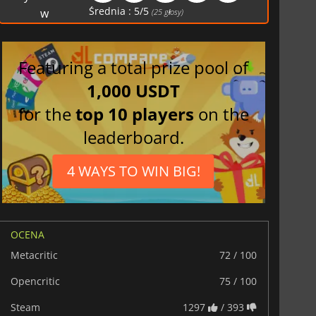
Średnia :
5
/
5
w
(
25
głosy)
Featuring a total prize pool of
1,000 USDT
for the
top 10 players
on the
leaderboard.
4 WAYS TO WIN BIG!
OCENA
Metacritic
72 / 100
Opencritic
75 / 100
Steam
1297
/ 393