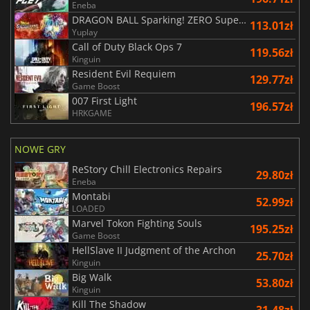
Eneba
DRAGON BALL Sparking! ZERO Super Limit Breaking NEO
113.01zł
Yuplay
Call of Duty Black Ops 7
119.56zł
Kinguin
Resident Evil Requiem
129.77zł
Game Boost
007 First Light
196.57zł
HRKGAME
NOWE GRY
ReStory Chill Electronics Repairs
29.80zł
Eneba
Montabi
52.99zł
LOADED
Marvel Tokon Fighting Souls
195.25zł
Game Boost
HellSlave II Judgment of the Archon
25.70zł
Kinguin
Big Walk
53.80zł
Kinguin
Kill The Shadow
31.48zł