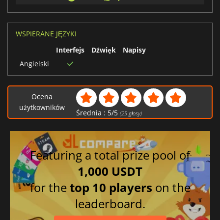
WSPIERANE JĘZYKI
Interfejs
Dźwięk
Napisy
Angielski
Ocena
użytkowników
Średnia :
5
/
5
(
25
głosy)
Featuring a total prize pool of
1,000 USDT
for the
top 10 players
on the
leaderboard.