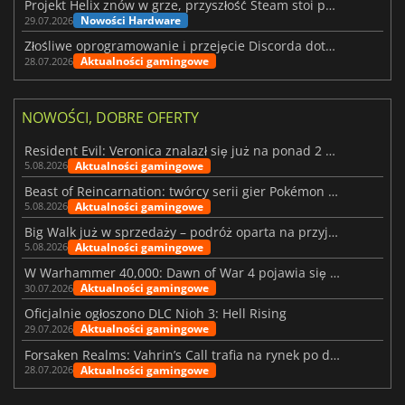
Projekt Helix znów w grze, przyszłość Steam stoi pod znakiem zapytania
Nowości Hardware
29.07.2026
Złośliwe oprogramowanie i przejęcie Discorda dotknęły Meccha Chameleon
Aktualności gamingowe
28.07.2026
NOWOŚCI, DOBRE OFERTY
Resident Evil: Veronica znalazł się już na ponad 2 milionach list życzeń
Aktualności gamingowe
5.08.2026
Beast of Reincarnation: twórcy serii gier Pokémon wkraczają na nową ścieżkę
Aktualności gamingowe
5.08.2026
Big Walk już w sprzedaży – podróż oparta na przyjaźni
Aktualności gamingowe
5.08.2026
W Warhammer 40,000: Dawn of War 4 pojawia się frakcja Nekronów
Aktualności gamingowe
30.07.2026
Oficjalnie ogłoszono DLC Nioh 3: Hell Rising
Aktualności gamingowe
29.07.2026
Forsaken Realms: Vahrin’s Call trafia na rynek po dziesięciu latach prac
Aktualności gamingowe
28.07.2026