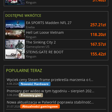
Kinguin
DOSTĘPNE WKRÓTCE
EA SPORTS Madden NFL 27
257.21zł
Eneba
Hell Let Loose Vietnam
118.20zł
Kinguin
The Sinking City 2
167.57zł
Gamesplanet US
STEINS;GATE RE BOOT
155.42zł
Kinguin
POPULARNE TERAZ
Wyciek ceny Steam Frame przekreśla marzenia o tanim zestawie VR
Nowości Hardware
4.08.2026
Premiery gier wideo w tym tygodniu – sierpień 2026 r. (32. tydzień)
Premiery gier
3.08.2026
Nowa aktualizacja w Palworld poprawia stabilność Sunreach i walk z bossami
Aktualności gamingowe
31.07.2026