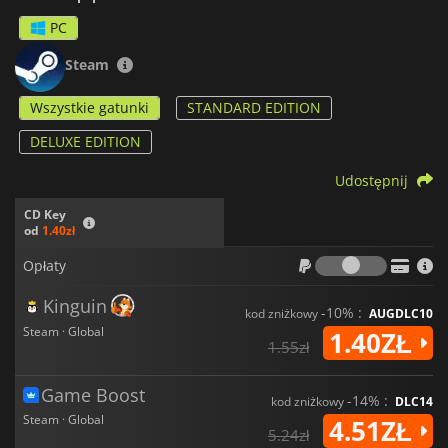
PC
Steam
Wszystkie gatunki
STANDARD EDITION
DELUXE EDITION
Udostępnij
CD Key
od
1.40zł
Opłaty
Opłaty
Kinguin
-10% :
kod zniżkowy
AUGDLC10
Steam · Global
1.40ZŁ
1.55zł
Game Boost
-14% :
kod zniżkowy
DLC14
Steam · Global
4.51ZŁ
5.24zł