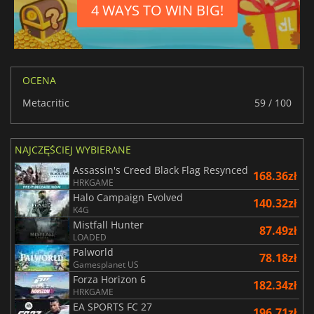
4 WAYS TO WIN BIG!
OCENA
Metacritic
59 / 100
NAJCZĘŚCIEJ WYBIERANE
Assassin's Creed Black Flag Resynced
168.36zł
HRKGAME
Halo Campaign Evolved
140.32zł
K4G
Mistfall Hunter
87.49zł
LOADED
Palworld
78.18zł
Gamesplanet US
Forza Horizon 6
182.34zł
HRKGAME
EA SPORTS FC 27
196.71zł