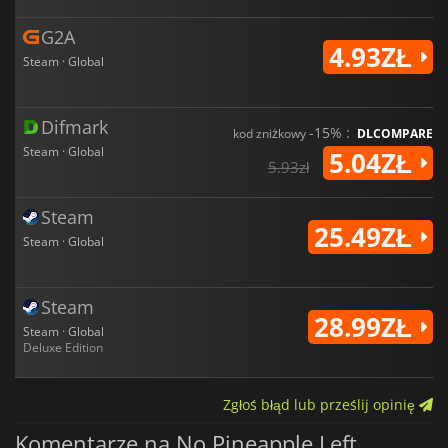
G2A
4.93ZŁ
Steam · Global
Difmark
-15% :
kod zniżkowy
DLCOMPARE
Steam · Global
5.04ZŁ
5.93zł
Steam
25.49ZŁ
Steam · Global
Steam
28.99ZŁ
Steam · Global
Deluxe Edition
Zgłoś błąd lub prześlij opinię
Komentarze na No Pineapple Left