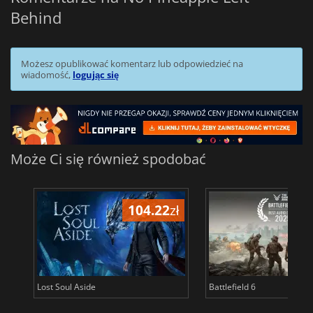
Behind
Możesz opublikować komentarz lub odpowiedzieć na
wiadomość,
logując się
Może Ci się również spodobać
104.22
zł
1
Lost Soul Aside
Battlefield 6