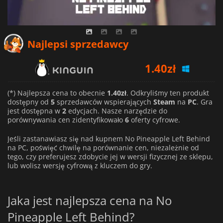
Najlepsi sprzedawcy
1.40
zł
4.51
zł
(*) Najlepsza cena to obecnie
1.40zł
. Odkryliśmy ten produkt
dostępny od
5
sprzedawców wspierających
Steam
na
PC
. Gra
4.93
zł
jest dostępna w
2
edycjach. Nasze narzędzie do
porównywania cen zidentyfikowało
6
oferty cyfrowe.
Jeśli zastanawiasz się nad kupnem No Pineapple Left Behind
na PC, poświęć chwilę na porównanie cen, niezależnie od
tego, czy preferujesz zdobycie jej w wersji fizycznej ze sklepu,
lub wolisz wersję cyfrową z kluczem do gry.
Jaka jest najlepsza cena na No
Pineapple Left Behind?