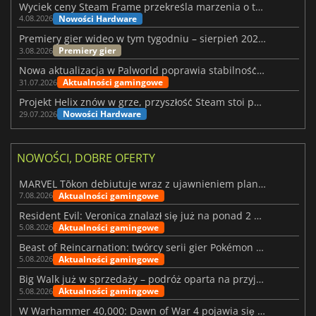
Wyciek ceny Steam Frame przekreśla marzenia o tanim zestawie VR
Nowości Hardware
4.08.2026
Premiery gier wideo w tym tygodniu – sierpień 2026 r. (32. tydzień)
Premiery gier
3.08.2026
Nowa aktualizacja w Palworld poprawia stabilność Sunreach i walk z bossami
Aktualności gamingowe
31.07.2026
Projekt Helix znów w grze, przyszłość Steam stoi pod znakiem zapytania
Nowości Hardware
29.07.2026
NOWOŚCI, DOBRE OFERTY
MARVEL Tōkon debiutuje wraz z ujawnieniem planu rozwoju na pierwszy rok
Aktualności gamingowe
7.08.2026
Resident Evil: Veronica znalazł się już na ponad 2 milionach list życzeń
Aktualności gamingowe
5.08.2026
Beast of Reincarnation: twórcy serii gier Pokémon wkraczają na nową ścieżkę
Aktualności gamingowe
5.08.2026
Big Walk już w sprzedaży – podróż oparta na przyjaźni
Aktualności gamingowe
5.08.2026
W Warhammer 40,000: Dawn of War 4 pojawia się frakcja Nekronów