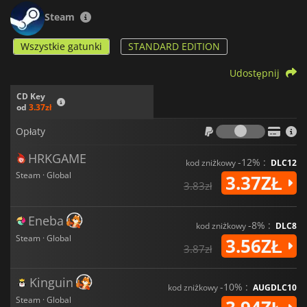
Steam
Wszystkie gatunki
STANDARD EDITION
Udostępnij
CD Key
od
3.37zł
Opłaty
Opłaty
HRKGAME
-12% :
kod zniżkowy
DLC12
Steam · Global
3.37ZŁ
3.83zł
Eneba
-8% :
kod zniżkowy
DLC8
Steam · Global
3.56ZŁ
3.87zł
Kinguin
-10% :
kod zniżkowy
AUGDLC10
Steam · Global