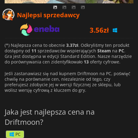
Najlepsi sprzedawcy
3.56
zł
3.94
zł
(*) Najlepsza cena to obecnie
3.37zł
. Odkryliśmy ten produkt
3.37
zł
dostępny od
11
sprzedawców wspierających
Steam
na
PC
.
Gra jest dostępna w edycji Standard Edition. Nasze narzędzie
do porównywania cen zidentyfikowało
13
oferty cyfrowe.
Jeśli zastanawiasz się nad kupnem Driftmoon na PC, poświęć
chwilę na porównanie cen, niezależnie od tego, czy
preferujesz zdobycie jej w wersji fizycznej ze sklepu, lub
wolisz wersję cyfrową z kluczem do gry.
Jaka jest najlepsza cena na
Driftmoon?
PC