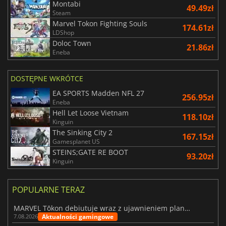
Montabi
49.49zł
Steam
Marvel Tokon Fighting Souls
174.61zł
LDShop
Doloc Town
21.86zł
Eneba
DOSTĘPNE WKRÓTCE
EA SPORTS Madden NFL 27
256.95zł
Eneba
Hell Let Loose Vietnam
118.10zł
Kinguin
The Sinking City 2
167.15zł
Gamesplanet US
STEINS;GATE RE BOOT
93.20zł
Kinguin
POPULARNE TERAZ
MARVEL Tōkon debiutuje wraz z ujawnieniem planu rozwoju na pierwszy rok
Aktualności gamingowe
7.08.2026