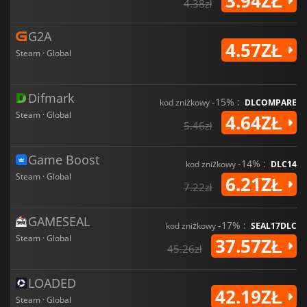
3.94ZŁ
4.38zł
G2A
4.57ZŁ
Steam · Global
Difmark
-15% :
kod zniżkowy
DLCOMPARE
Steam · Global
4.64ZŁ
5.46zł
Game Boost
-14% :
kod zniżkowy
DLC14
Steam · Global
6.21ZŁ
7.22zł
GAMESEAL
-17% :
kod zniżkowy
SEAL17DLC
Steam · Global
37.57ZŁ
45.26zł
LOADED
42.19ZŁ
Steam · Global