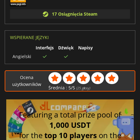
17 Osiągnięcia Steam
WSPIERANE JĘZYKI
Interfejs
Dźwięk
Napisy
Angielski
Ocena
użytkowników
Średnia :
5
/
5
(
25
głosy)
Featuring a total prize pool of
1,000 USDT
for the
top 10 players
on the