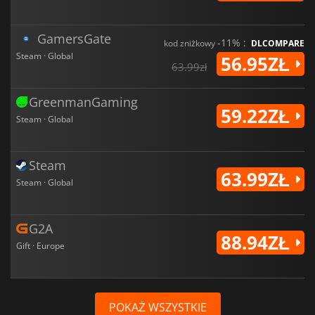
GamersGate
-11% :
kod zniżkowy
DLCOMPARE
Steam · Global
56.95ZŁ
63.99zł
GreenmanGaming
59.22ZŁ
Steam · Global
Steam
63.99ZŁ
Steam · Global
G2A
88.94ZŁ
Gift · Europe
POKAŻ WSZYSTKIE