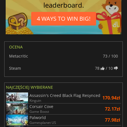
leaderboard.
4 WAYS TO WIN BIG!
OCENA
Metacritic
73 / 100
Steam
78
/ 10
NAJCZĘŚCIEJ WYBIERANE
Assassin's Creed Black Flag Resynced
170.94zł
Kinguin
Corsair Cove
72.17zł
Game Boost
Palworld
77.98zł
Gamesplanet US