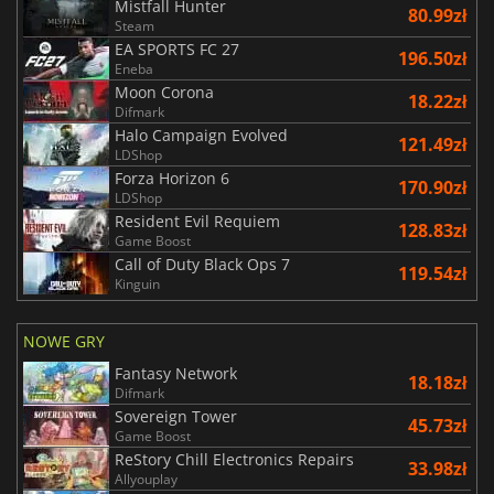
Mistfall Hunter
80.99zł
Steam
EA SPORTS FC 27
196.50zł
Eneba
Moon Corona
18.22zł
Difmark
Halo Campaign Evolved
121.49zł
LDShop
Forza Horizon 6
170.90zł
LDShop
Resident Evil Requiem
128.83zł
Game Boost
Call of Duty Black Ops 7
119.54zł
Kinguin
NOWE GRY
Fantasy Network
18.18zł
Difmark
Sovereign Tower
45.73zł
Game Boost
ReStory Chill Electronics Repairs
33.98zł
Allyouplay