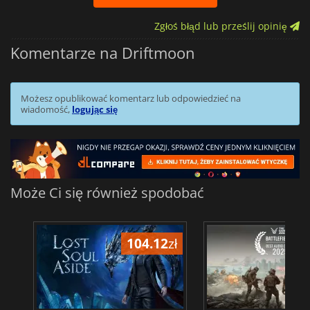
Zgłoś błąd lub prześlij opinię
Komentarze na Driftmoon
Możesz opublikować komentarz lub odpowiedzieć na
wiadomość,
logując się
Może Ci się również spodobać
104.12
zł
1