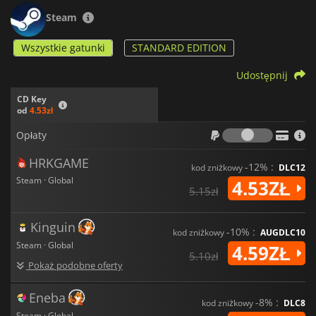
Steam
Wszystkie gatunki
STANDARD EDITION
Udostępnij
CD Key
od
4.53zł
Opłaty
Opłaty
HRKGAME
-12% :
kod zniżkowy
DLC12
Steam · Global
4.53ZŁ
5.15zł
Kinguin
-10% :
kod zniżkowy
AUGDLC10
Steam · Global
4.59ZŁ
5.10zł
Pokaż podobne oferty
Eneba
-8% :
kod zniżkowy
DLC8
Steam · Global