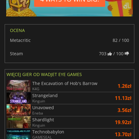
OCENA
Metacritic
82 / 100
Steam
703
/ 100
WIĘCEJ GIER OD WADJET EYE GAMES
The Excavation of Hob's Barrow
1.26zł
K4G
Strangeland
11.13zł
Kinguin
Unavowed
3.56zł
Eneba
Shardlight
19.92zł
Kinguin
Technobabylon
13.70zł
GAMESEAL