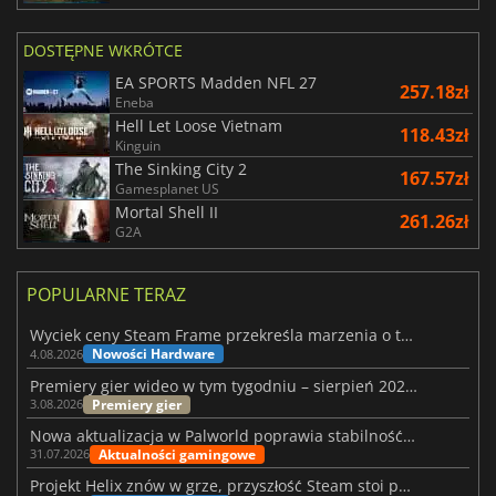
DOSTĘPNE WKRÓTCE
EA SPORTS Madden NFL 27
257.18zł
Eneba
Hell Let Loose Vietnam
118.43zł
Kinguin
The Sinking City 2
167.57zł
Gamesplanet US
Mortal Shell II
261.26zł
G2A
POPULARNE TERAZ
Wyciek ceny Steam Frame przekreśla marzenia o tanim zestawie VR
Nowości Hardware
4.08.2026
Premiery gier wideo w tym tygodniu – sierpień 2026 r. (32. tydzień)
Premiery gier
3.08.2026
Nowa aktualizacja w Palworld poprawia stabilność Sunreach i walk z bossami
Aktualności gamingowe
31.07.2026
Projekt Helix znów w grze, przyszłość Steam stoi pod znakiem zapytania