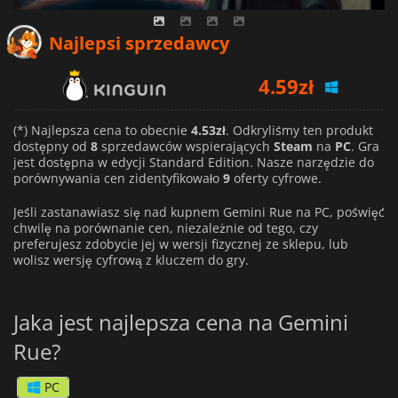
Najlepsi sprzedawcy
4.59
zł
5.90
zł
4.53
zł
(*) Najlepsza cena to obecnie
4.53zł
. Odkryliśmy ten produkt
dostępny od
8
sprzedawców wspierających
Steam
na
PC
. Gra
jest dostępna w edycji Standard Edition. Nasze narzędzie do
porównywania cen zidentyfikowało
9
oferty cyfrowe.
Jeśli zastanawiasz się nad kupnem Gemini Rue na PC, poświęć
chwilę na porównanie cen, niezależnie od tego, czy
preferujesz zdobycie jej w wersji fizycznej ze sklepu, lub
wolisz wersję cyfrową z kluczem do gry.
Jaka jest najlepsza cena na Gemini
Rue?
PC