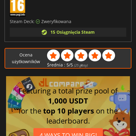
Steam Deck:
Zweryfikowana
15 Osiągnięcia Steam
Ocena
użytkowników
Średnia :
5
/
5
(
25
głosy)
Featuring a total prize pool of
1,000 USDT
for the
top 10 players
on the
leaderboard.
4 WAYS TO WIN BIG!