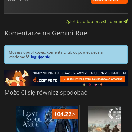
Zgłoś błąd lub prześlij opinię
Komentarze na Gemini Rue
Możesz opublikować komentarz lub odpowiedzieć na
wiadomość,
logując się
Może Ci się również spodobać
104.22
zł
1