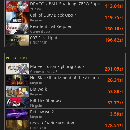
DRAGON BALL Sparking! ZERO Super Limit Breaking NEO
113.01zł
Yuplay
Call of Duty Black Ops 7
119.75zł
Kinguin
Resident Evil Requiem
130.10zł
Game Boost
007 First Light
196.82zł
HRKGAME
NOWE GRY
Marvel Tokon Fighting Souls
201.09zł
Gamesplanet US
HellSlave II Judgment of the Archon
26.31zł
Kinguin
Big Walk
53.88zł
Kinguin
Kill The Shadow
32.77zł
Kinguin
Retrowave 2
3.59zł
Kinguin
Beast of Reincarnation
128.51zł
HRKGAME