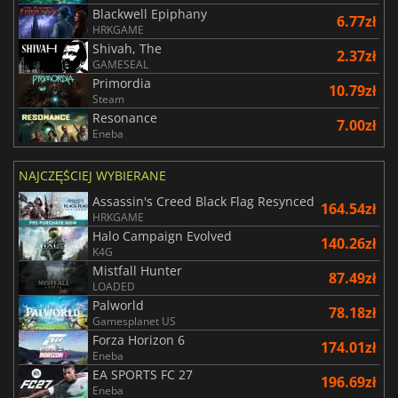
Blackwell Epiphany
6.77zł
HRKGAME
Shivah, The
2.37zł
GAMESEAL
Primordia
10.79zł
Steam
Resonance
7.00zł
Eneba
NAJCZĘŚCIEJ WYBIERANE
Assassin's Creed Black Flag Resynced
164.54zł
HRKGAME
Halo Campaign Evolved
140.26zł
K4G
Mistfall Hunter
87.49zł
LOADED
Palworld
78.18zł
Gamesplanet US
Forza Horizon 6
174.01zł
Eneba
EA SPORTS FC 27
196.69zł
Eneba