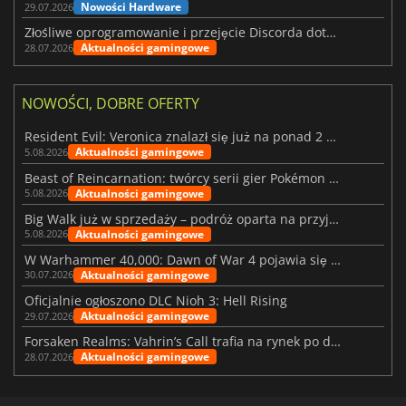
Nowości Hardware
29.07.2026
Złośliwe oprogramowanie i przejęcie Discorda dotknęły Meccha Chameleon
Aktualności gamingowe
28.07.2026
NOWOŚCI, DOBRE OFERTY
Resident Evil: Veronica znalazł się już na ponad 2 milionach list życzeń
Aktualności gamingowe
5.08.2026
Beast of Reincarnation: twórcy serii gier Pokémon wkraczają na nową ścieżkę
Aktualności gamingowe
5.08.2026
Big Walk już w sprzedaży – podróż oparta na przyjaźni
Aktualności gamingowe
5.08.2026
W Warhammer 40,000: Dawn of War 4 pojawia się frakcja Nekronów
Aktualności gamingowe
30.07.2026
Oficjalnie ogłoszono DLC Nioh 3: Hell Rising
Aktualności gamingowe
29.07.2026
Forsaken Realms: Vahrin’s Call trafia na rynek po dziesięciu latach prac
Aktualności gamingowe
28.07.2026