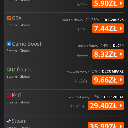
5.90ZŁ
6.41zł
G2A
-21.28% :
kod zniżkowy
DCG2AC6V5
Steam · Global
7.44ZŁ
9.45zł
Game Boost
-14% :
kod zniżkowy
DLC14
Steam · Global
8.32ZŁ
9.67zł
Difmark
-15% :
kod zniżkowy
DLCOMPARE
Steam · Global
9.66ZŁ
11.36zł
K4G
-12% :
kod zniżkowy
DLC12DEAL
Steam · Global
29.40ZŁ
33.41zł
Steam
35.99ZŁ
Steam · Global