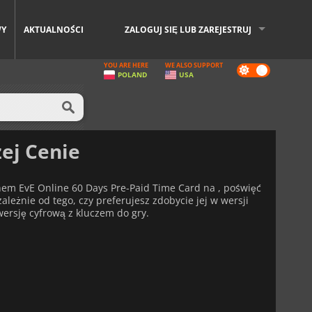
WY
AKTUALNOŚCI
ZALOGUJ SIĘ LUB ZAREJESTRUJ
YOU ARE HERE
WE ALSO SUPPORT
Dark
POLAND
USA
mode
ej Cenie
nem EvE Online 60 Days Pre-Paid Time Card na , poświęć
leżnie od tego, czy preferujesz zdobycie jej w wersji
 wersję cyfrową z kluczem do gry.