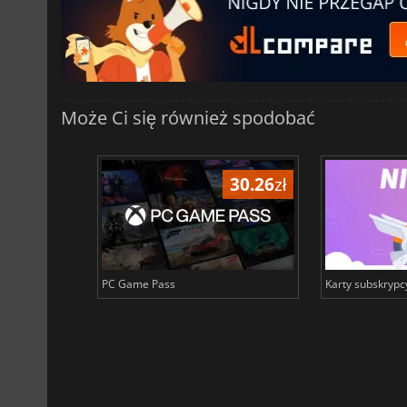
Może Ci się również spodobać
191.10
zł
30.26
zł
PC Game Pass
Karty subskrypc