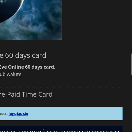
e 60 days card
Eve Online 60 days card
.
lub walutę.
re-Paid Time Card
mość,
logując się