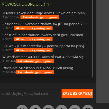
NOWOŚCI, DOBRE OFERTY
MARVEL Tōkon debiutuje wraz z ujawnieniem planu rozwoju na pierwszy rok
Aktualności gamingowe
3 godzin temu
Resident Evil: Veronica znalazł się już na ponad 2 milionach list życzeń
Aktualności gamingowe
5.08.2026
Beast of Reincarnation: twórcy serii gier Pokémon wkraczają na nową ścieżkę
Aktualności gamingowe
5.08.2026
Big Walk już w sprzedaży – podróż oparta na przyjaźni
Aktualności gamingowe
5.08.2026
W Warhammer 40,000: Dawn of War 4 pojawia się frakcja Nekronów
Aktualności gamingowe
30.07.2026
Oficjalnie ogłoszono DLC Nioh 3: Hell Rising
Aktualności gamingowe
29.07.2026