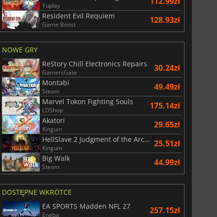
112.99zł
Yuplay
Resident Evil Requiem
128.93zł
Game Boost
NOWE GRY
ReStory Chill Electronics Repairs
30.24zł
GamersGate
Montabi
49.49zł
Steam
Marvel Tokon Fighting Souls
175.14zł
LDShop
Akatori
29.65zł
Kinguin
HellSlave 2 Judgment of the Archon
25.51zł
Kinguin
Big Walk
44.99zł
Steam
DOSTĘPNE WKRÓTCE
EA SPORTS Madden NFL 27
257.15zł
Eneba