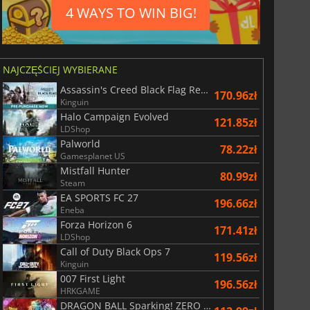
4 WAYS TO WIN BIG!
NAJCZĘŚCIEJ WYBIERANE
Assassin's Creed Black Flag Resynced
170.96zł
Kinguin
Halo Campaign Evolved
121.85zł
LDShop
17.50
zł
7.48
zł
Palworld
78.22zł
Gamesplanet US
Mistfall Hunter
80.99zł
Steam
EA SPORTS FC 27
196.66zł
Eneba
bskrypcyjne EA Play
Xbox Game Pass Premium
Forza Horizon 6
171.41zł
LDShop
Call of Duty Black Ops 7
119.56zł
Kinguin
007 First Light
196.56zł
HRKGAME
DRAGON BALL Sparking! ZERO Super Limit Breaking NEO