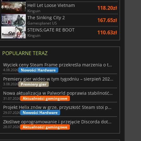
Hell Let Loose Vietnam
118.20zł
Kinguin
The Sinking City 2
167.65zł
Gamesplanet US
STEINS;GATE RE BOOT
110.63zł
Kinguin
POPULARNE TERAZ
Wyciek ceny Steam Frame przekreśla marzenia o tanim zestawie VR
Nowości Hardware
4.08.2026
Premiery gier wideo w tym tygodniu – sierpień 2026 r. (32. tydzień)
Premiery gier
3.08.2026
Nowa aktualizacja w Palworld poprawia stabilność Sunreach i walk z bossami
Aktualności gamingowe
31.07.2026
Projekt Helix znów w grze, przyszłość Steam stoi pod znakiem zapytania
Nowości Hardware
29.07.2026
Złośliwe oprogramowanie i przejęcie Discorda dotknęły Meccha Chameleon
Aktualności gamingowe
28.07.2026