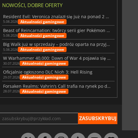
NOWOŚCI, DOBRE OFERTY
Resident Evil: Veronica znalazł się już na ponad 2 milionach list życzeń
Aktualności gamingowe
5.08.2026
Beast of Reincarnation: twórcy serii gier Pokémon wkraczają na nową ścieżkę
Aktualności gamingowe
5.08.2026
Big Walk już w sprzedaży – podróż oparta na przyjaźni
Aktualności gamingowe
5.08.2026
W Warhammer 40,000: Dawn of War 4 pojawia się frakcja Nekronów
Aktualności gamingowe
30.07.2026
Oficjalnie ogłoszono DLC Nioh 3: Hell Rising
Aktualności gamingowe
29.07.2026
Forsaken Realms: Vahrin’s Call trafia na rynek po dziesięciu latach prac
Aktualności gamingowe
28.07.2026