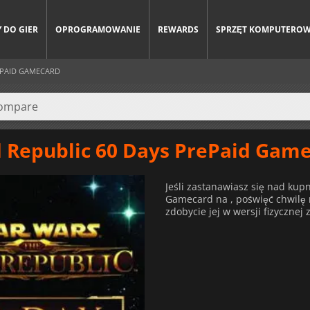
 DO GIER
OPROGRAMOWANIE
REWARDS
SPRZĘT KOMPUTERO
EPAID GAMECARD
d Republic 60 Days PrePaid Gam
Jeśli zastanawiasz się nad ku
Gamecard na , poświęć chwilę n
zdobycie jej w wersji fizycznej