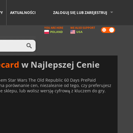
WY
AKTUALNOŚCI
ZALOGUJ SIĘ LUB ZAREJESTRUJ
YOU ARE HERE
WE ALSO SUPPORT
Dark
POLAND
USA
mode
ecard
w Najlepszej Cenie
pnem Star Wars The Old Republic 60 Days PrePaid
a porównanie cen, niezależnie od tego, czy preferujesz
 ze sklepu, lub wolisz wersję cyfrową z kluczem do gry.