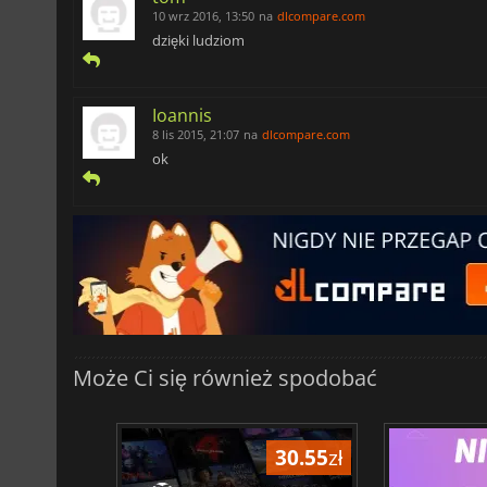
10 wrz 2016, 13:50
na
dlcompare.com
dzięki ludziom
Ioannis
8 lis 2015, 21:07
na
dlcompare.com
ok
Może Ci się również spodobać
191.10
zł
30.55
zł