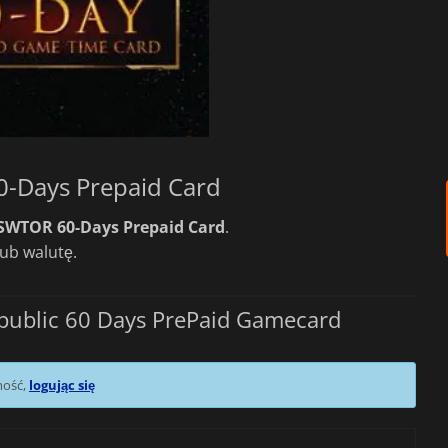
0-Days Prepaid Card
SWTOR 60-Days Prepaid Card
.
lub walutę.
public 60 Days PrePaid Gamecard
mość,
logując się