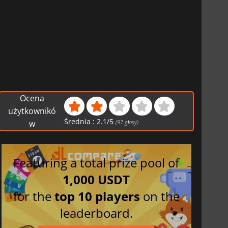
Ocena
użytkownikó
Średnia :
2.1
/
5
w
(
97
głosy)
Featuring a total prize pool of
1,000 USDT
for the
top 10 players
on the
leaderboard.