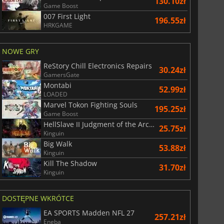
130.10zł
Game Boost
007 First Light
196.55zł
HRKGAME
bskrypcyjne EA Play
Xbox Game Pass Premium
NOWE GRY
ReStory Chill Electronics Repairs
30.24zł
GamersGate
Montabi
52.99zł
LOADED
Marvel Tokon Fighting Souls
195.25zł
Game Boost
HellSlave II Judgment of the Archon
25.75zł
Kinguin
Big Walk
53.88zł
Kinguin
Kill The Shadow
31.70zł
Kinguin
DOSTĘPNE WKRÓTCE
EA SPORTS Madden NFL 27
257.21zł
Eneba