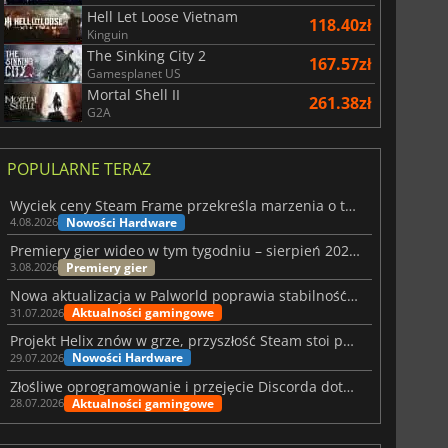
Hell Let Loose Vietnam
118.40zł
Kinguin
The Sinking City 2
167.57zł
Gamesplanet US
Mortal Shell II
261.38zł
G2A
POPULARNE TERAZ
Wyciek ceny Steam Frame przekreśla marzenia o tanim zestawie VR
Nowości Hardware
4.08.2026
Premiery gier wideo w tym tygodniu – sierpień 2026 r. (32. tydzień)
Premiery gier
3.08.2026
Nowa aktualizacja w Palworld poprawia stabilność Sunreach i walk z bossami
Aktualności gamingowe
31.07.2026
Projekt Helix znów w grze, przyszłość Steam stoi pod znakiem zapytania
Nowości Hardware
29.07.2026
Złośliwe oprogramowanie i przejęcie Discorda dotknęły Meccha Chameleon
Aktualności gamingowe
28.07.2026