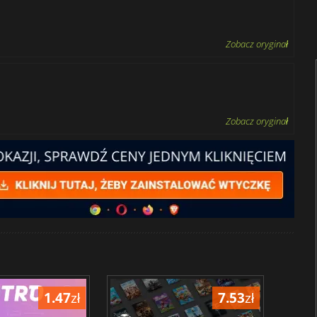
Zobacz oryginał
Zobacz oryginał
1.47
zł
7.53
zł