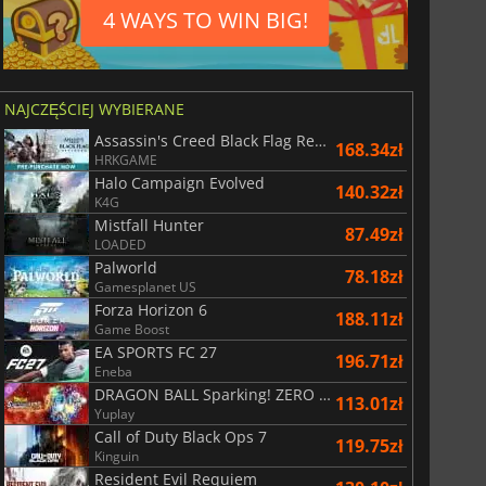
4 WAYS TO WIN BIG!
NAJCZĘŚCIEJ WYBIERANE
Assassin's Creed Black Flag Resynced
168.34zł
HRKGAME
Halo Campaign Evolved
140.32zł
K4G
Mistfall Hunter
87.49zł
LOADED
Palworld
78.18zł
Gamesplanet US
Forza Horizon 6
188.11zł
Game Boost
EA SPORTS FC 27
196.71zł
Eneba
DRAGON BALL Sparking! ZERO Super Limit Breaking NEO
113.01zł
Yuplay
Call of Duty Black Ops 7
119.75zł
17.50
zł
7.48
zł
Kinguin
Resident Evil Requiem