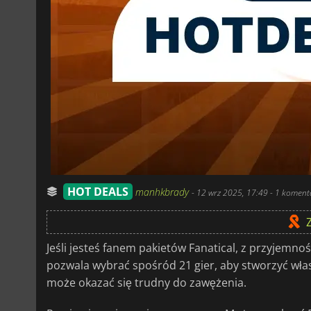
HOT DEALS
manhkbrady
-
12 wrz 2025, 17:49
- 1 koment
Jeśli jesteś fanem pakietów Fanatical, z przyjemnoś
pozwala wybrać spośród 21 gier, aby stworzyć wła
może okazać się trudny do zawężenia.