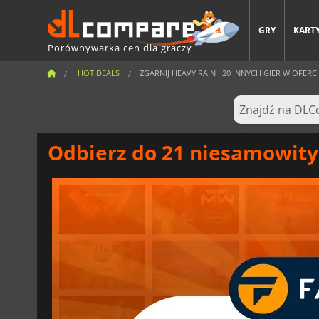
GRY
KARTY
Porównywarka cen dla graczy
HOT DEALS
ZGARNIJ HEAVY RAIN I 20 INNYCH GIER W OFERCIE
Odbierz do 21 niesamowityc