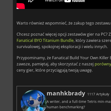
Warto również wspomnieć, że zakup tego zestawu 
Chcesz poznać więcej opcji zestawów gier na PC? Za
Fanatical BYO Titanium Bundle
, który zawiera szer
survivalowej, spokojnej eksploracji i wielu innych.
Przypominamy, że Fanatical Build Your Own Killer B
zawsze, pamiętaj, aby skorzystać z naszej
porówny
ceny gier, które przyciągają twoją uwagę.
manhkbrady
1117 Artykuły
A writer, and a full-time Tetris min-m
human benchmarking?