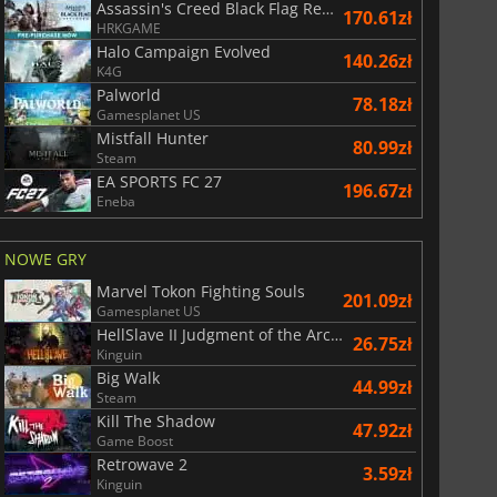
Assassin's Creed Black Flag Resynced
170.61zł
HRKGAME
Halo Campaign Evolved
140.26zł
K4G
Palworld
78.18zł
Gamesplanet US
Mistfall Hunter
80.99zł
Steam
EA SPORTS FC 27
196.67zł
Eneba
NOWE GRY
Marvel Tokon Fighting Souls
201.09zł
Gamesplanet US
HellSlave II Judgment of the Archon
26.75zł
Kinguin
Big Walk
44.99zł
Steam
Kill The Shadow
47.92zł
Game Boost
Retrowave 2
3.59zł
Kinguin