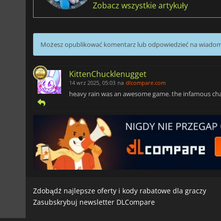
Zobacz wszystkie artykuły
Możesz opublikować komentarz lub odpowiedzieć na wiado
KittenChucklenugget
14 wrz 2025, 05:03
na
dlcompare.com
heavy rain was an awesome game. the infamous chas
Zdobądź najlepsze oferty i kody rabatowe dla graczy
Zasubskrybuj newsletter DLCompare