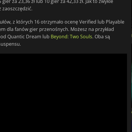
r za 23,36 zł lub 10 gier za 42,33 zł. Jak to zwykle
z zaoszczędzić.
ułów, z których 16 otrzymało ocenę Verified lub Playable
nym dla fanów gier przenośnych. Możesz na przykład
od Quantic Dream lub
Beyond: Two Souls
. Oba są
suspensu.