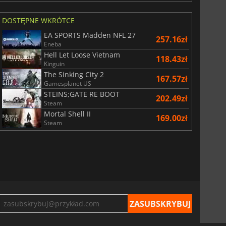
DOSTĘPNE WKRÓTCE
EA SPORTS Madden NFL 27
257.16zł
Eneba
Hell Let Loose Vietnam
118.43zł
Kinguin
The Sinking City 2
167.57zł
Gamesplanet US
STEINS;GATE RE BOOT
202.49zł
Steam
Mortal Shell II
169.00zł
Steam