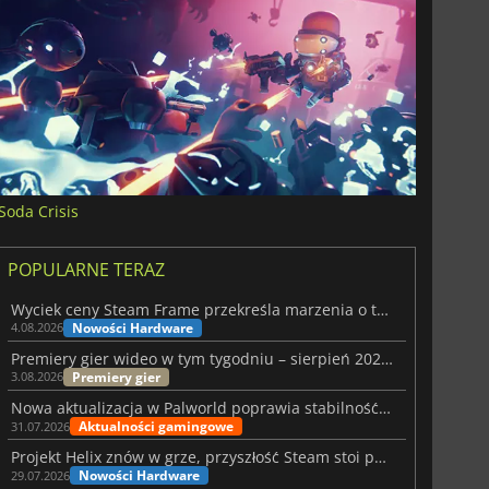
Soda Crisis
POPULARNE TERAZ
Wyciek ceny Steam Frame przekreśla marzenia o tanim zestawie VR
Nowości Hardware
4.08.2026
Premiery gier wideo w tym tygodniu – sierpień 2026 r. (32. tydzień)
Premiery gier
3.08.2026
Nowa aktualizacja w Palworld poprawia stabilność Sunreach i walk z bossami
Aktualności gamingowe
31.07.2026
Projekt Helix znów w grze, przyszłość Steam stoi pod znakiem zapytania
Nowości Hardware
29.07.2026