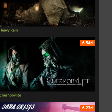
Heavy Rain
6.54zł
Chernobylite
6.23zł