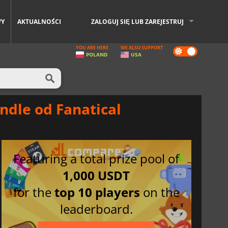
WY
AKTUALNOŚCI
ZALOGUJ SIĘ LUB ZAREJESTRUJ
YOU ARE HERE
WE ALSO SUPPORT
Dark
POLAND
USA
mode
ndle od Fanatical
Featuring a total prize pool of
1,000 USDT
for the
top 10 players
on the
leaderboard.