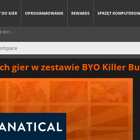
 DO GIER
OPROGRAMOWANIE
REWARDS
SPRZĘT KOMPUTERO
 BYO ...
h gier w zestawie BYO Killer Bu