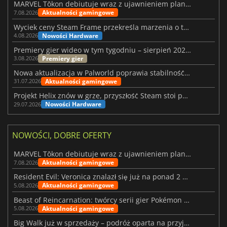
MARVEL Tōkon debiutuje wraz z ujawnieniem planu rozwoju na pierwszy rok
Aktualności gamingowe
7.08.2026
Wyciek ceny Steam Frame przekreśla marzenia o tanim zestawie VR
Nowości Hardware
4.08.2026
Premiery gier wideo w tym tygodniu – sierpień 2026 r. (32. tydzień)
Premiery gier
3.08.2026
Nowa aktualizacja w Palworld poprawia stabilność Sunreach i walk z bossami
Aktualności gamingowe
31.07.2026
Projekt Helix znów w grze, przyszłość Steam stoi pod znakiem zapytania
Nowości Hardware
29.07.2026
NOWOŚCI, DOBRE OFERTY
MARVEL Tōkon debiutuje wraz z ujawnieniem planu rozwoju na pierwszy rok
Aktualności gamingowe
7.08.2026
Resident Evil: Veronica znalazł się już na ponad 2 milionach list życzeń
Aktualności gamingowe
5.08.2026
Beast of Reincarnation: twórcy serii gier Pokémon wkraczają na nową ścieżkę
Aktualności gamingowe
5.08.2026
Big Walk już w sprzedaży – podróż oparta na przyjaźni