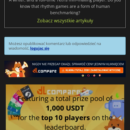
know that rhythm games are a form of human
benchmarking?
Zobacz wszystkie artykuły
Możesz opublikować komentarz lub odpowiedzieć na
wiadomość,
logując się
Featuring a total prize pool of
1,000 USDT
for the
top 10 players
on the
leaderboard.