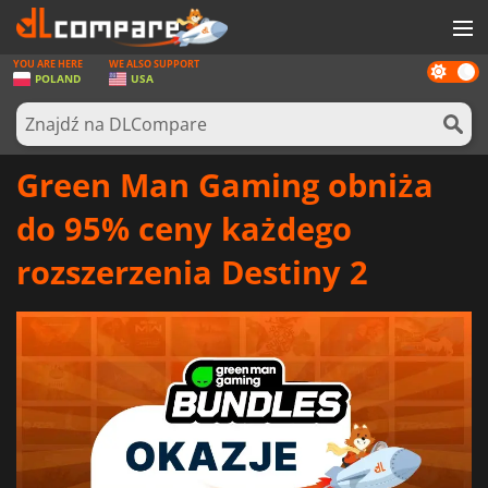
YOU ARE HERE
WE ALSO SUPPORT
Dark
GRY
POLAND
USA
mode
KARTY DO GIER
OPROGRAMOWANIE
Green Man Gaming obniża
REWARDS
do 95% ceny każdego
SPRZĘT KOMPUTEROWY
rozszerzenia Destiny 2
AKTUALNOŚCI
ZALOGUJ SIĘ LUB ZAREJESTRUJ