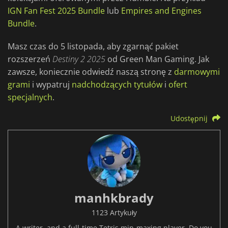
IGN Fan Fest 2025 Bundle
lub
Empires and Engines
Bundle
.
Masz czas do 5 listopada, aby zgarnąć pakiet
rozszerzeń
Destiny 2 2025
od Green Man Gaming. Jak
zawsze, koniecznie odwiedź naszą stronę z
darmowymi
grami
i wypatruj
nadchodzących tytułów
i
ofert
specjalnych
.
Udostępnij
manhkbrady
1123 Artykuły
A writer, and a full-time Tetris min-maxing player. Do you