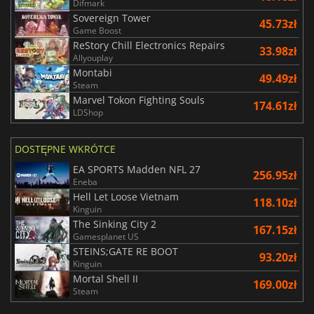
Difmark
Sovereign Tower
45.73zł
Game Boost
ReStory Chill Electronics Repairs
33.98zł
Allyouplay
Montabi
49.49zł
Steam
Marvel Tokon Fighting Souls
174.61zł
LDShop
DOSTĘPNE WKRÓTCE
EA SPORTS Madden NFL 27
256.95zł
Eneba
Hell Let Loose Vietnam
118.10zł
Kinguin
The Sinking City 2
167.15zł
Gamesplanet US
STEINS;GATE RE BOOT
93.20zł
Kinguin
Mortal Shell II
169.00zł
Steam