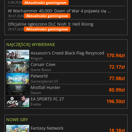
Aktualności gamingowe
5.08.2026
W Warhammer 40,000: Dawn of War 4 pojawia się frakcja Nekronów
Aktualności gamingowe
30.07.2026
Oficjalnie ogłoszono DLC Nioh 3: Hell Rising
Aktualności gamingowe
29.07.2026
NAJCZĘŚCIEJ WYBIERANE
Assassin's Creed Black Flag Resynced
170.94zł
Kinguin
Corsair Cove
72.17zł
Game Boost
Palworld
77.98zł
Gamesplanet US
Mistfall Hunter
80.99zł
Steam
EA SPORTS FC 27
196.50zł
Eneba
NOWE GRY
Fantasy Network
18.18zł