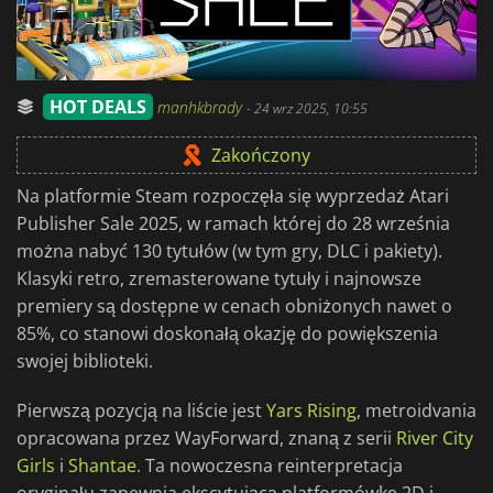
HOT DEALS
manhkbrady
-
24 wrz 2025, 10:55
Zakończony
Na platformie Steam rozpoczęła się wyprzedaż Atari
Publisher Sale 2025, w ramach której do 28 września
można nabyć 130 tytułów (w tym gry, DLC i pakiety).
Klasyki retro, zremasterowane tytuły i najnowsze
premiery są dostępne w cenach obniżonych nawet o
85%, co stanowi doskonałą okazję do powiększenia
swojej biblioteki.
Pierwszą pozycją na liście jest
Yars Rising
, metroidvania
opracowana przez WayForward, znaną z serii
River City
Girls
i
Shantae
. Ta nowoczesna reinterpretacja