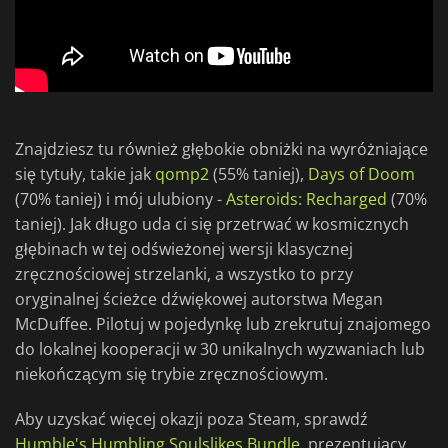
Znajdziesz tu również głębokie obniżki na wyróżniające
się tytuły, takie jak
qomp2
(55% taniej),
Days of Doom
(70% taniej) i mój ulubiony -
Asteroids: Recharged
(70%
taniej). Jak długo uda ci się przetrwać w kosmicznych
głębinach w tej odświeżonej wersji klasycznej
zręcznościowej strzelanki, a wszystko to przy
oryginalnej ścieżce dźwiękowej autorstwa Megan
McDuffee. Pilotuj w pojedynkę lub zrekrutuj znajomego
do lokalnej kooperacji w 30 unikalnych wyzwaniach lub
niekończącym się trybie zręcznościowym.
Aby uzyskać więcej okazji poza Steam, sprawdź
Humble's Humbling Soulslikes Bundle
, prezentujący