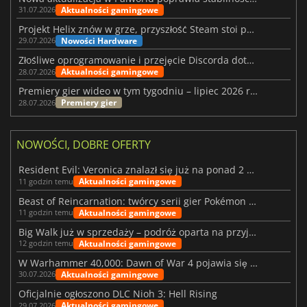
Aktualności gamingowe
31.07.2026
Projekt Helix znów w grze, przyszłość Steam stoi pod znakiem zapytania
Nowości Hardware
29.07.2026
Złośliwe oprogramowanie i przejęcie Discorda dotknęły Meccha Chameleon
Aktualności gamingowe
28.07.2026
Premiery gier wideo w tym tygodniu – lipiec 2026 r. (tydzień 31)
Premiery gier
28.07.2026
NOWOŚCI, DOBRE OFERTY
Resident Evil: Veronica znalazł się już na ponad 2 milionach list życzeń
Aktualności gamingowe
11 godzin temu
Beast of Reincarnation: twórcy serii gier Pokémon wkraczają na nową ścieżkę
Aktualności gamingowe
11 godzin temu
Big Walk już w sprzedaży – podróż oparta na przyjaźni
Aktualności gamingowe
12 godzin temu
W Warhammer 40,000: Dawn of War 4 pojawia się frakcja Nekronów
Aktualności gamingowe
30.07.2026
Oficjalnie ogłoszono DLC Nioh 3: Hell Rising
Aktualności gamingowe
29.07.2026