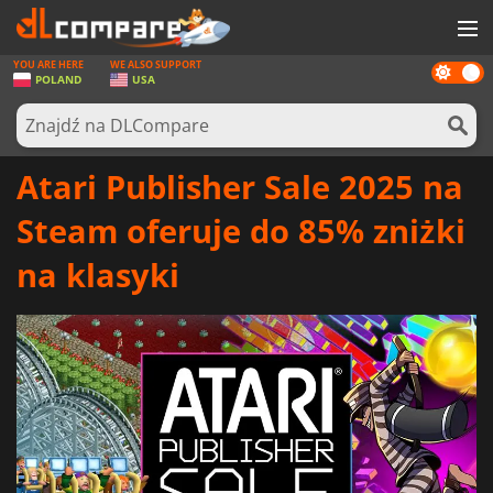
YOU ARE HERE
WE ALSO SUPPORT
Dark
GRY
POLAND
USA
mode
KARTY DO GIER
OPROGRAMOWANIE
Atari Publisher Sale 2025 na
REWARDS
Steam oferuje do 85% zniżki
SPRZĘT KOMPUTEROWY
na klasyki
AKTUALNOŚCI
ZALOGUJ SIĘ LUB ZAREJESTRUJ