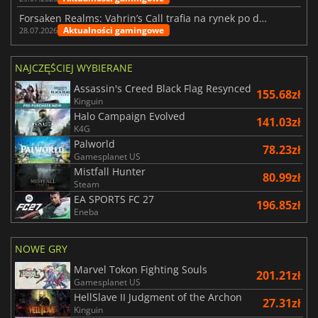
Forsaken Realms: Vahrin’s Call trafia na rynek po dziesięciu latach prac
Aktualności gamingowe
28.07.2026
NAJCZĘŚCIEJ WYBIERANE
Assassin's Creed Black Flag Resynced
155.68zł
Kinguin
Halo Campaign Evolved
141.03zł
K4G
Palworld
78.23zł
Gamesplanet US
Mistfall Hunter
80.99zł
Steam
EA SPORTS FC 27
196.85zł
Eneba
NOWE GRY
Marvel Tokon Fighting Souls
201.21zł
Gamesplanet US
HellSlave II Judgment of the Archon
27.31zł
Kinguin