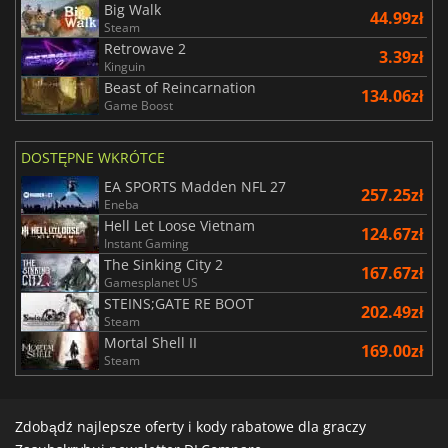
Big Walk
44.99zł
Steam
Retrowave 2
3.39zł
Kinguin
Beast of Reincarnation
134.06zł
Game Boost
DOSTĘPNE WKRÓTCE
EA SPORTS Madden NFL 27
257.25zł
Eneba
Hell Let Loose Vietnam
124.67zł
Instant Gaming
The Sinking City 2
167.67zł
Gamesplanet US
STEINS;GATE RE BOOT
202.49zł
Steam
Mortal Shell II
169.00zł
Steam
Zdobądź najlepsze oferty i kody rabatowe dla graczy