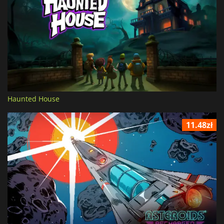
Haunted House
11.48zł