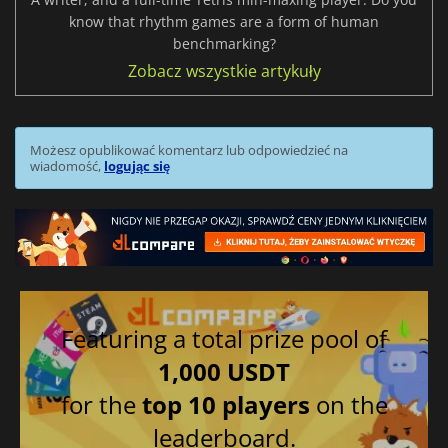
know that rhythm games are a form of human
benchmarking?
Zobacz wszystkie artykuły
Możesz opublikować komentarz lub odpowiedzieć na
wiadomość,
logując się
Featuring a total prize pool of
1,000 USDT
for the
top 10 players
on the
leaderboard.