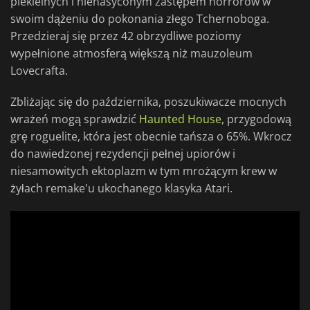
piekielnych i nienasyconym zastępem horrorów w
swoim dążeniu do pokonania złego Tchernoboga.
Przedzieraj się przez 42 obrzydliwe poziomy
wypełnione atmosferą większą niż mauzoleum
Lovecrafta.
Zbliżając się do października, poszukiwacze mocnych
wrażeń mogą sprawdzić
Haunted House
, przygodową
grę roguelite, która jest obecnie tańsza o 65%. Wkrocz
do nawiedzonej rezydencji pełnej upiorów i
niesamowitych ektoplazm w tym mrożącym krew w
żyłach remake'u ukochanego klasyka Atari.