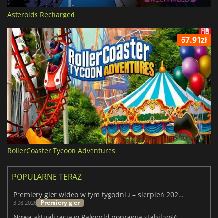
Asteroids Recharged
67.91zł
RollerCoaster Tycoon Adventures
POPULARNE TERAZ
Premiery gier wideo w tym tygodniu – sierpień 2026 r. (32. tydzień)
Premiery gier
3.08.2026
Nowa aktualizacja w Palworld poprawia stabilność Sunreach i walk z bossami