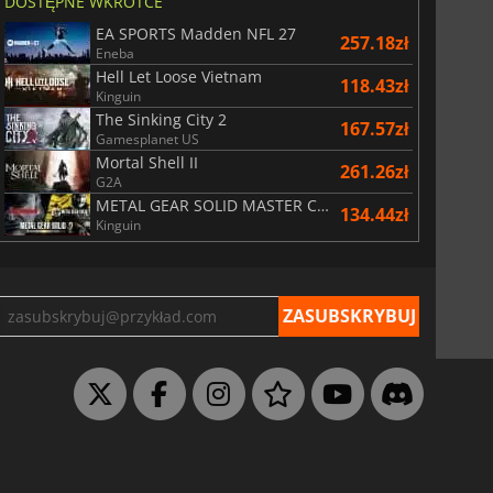
DOSTĘPNE WKRÓTCE
EA SPORTS Madden NFL 27
257.18zł
Eneba
Hell Let Loose Vietnam
118.43zł
Kinguin
The Sinking City 2
167.57zł
Gamesplanet US
Mortal Shell II
261.26zł
G2A
METAL GEAR SOLID MASTER COLLECTION Vol.2
134.44zł
Kinguin