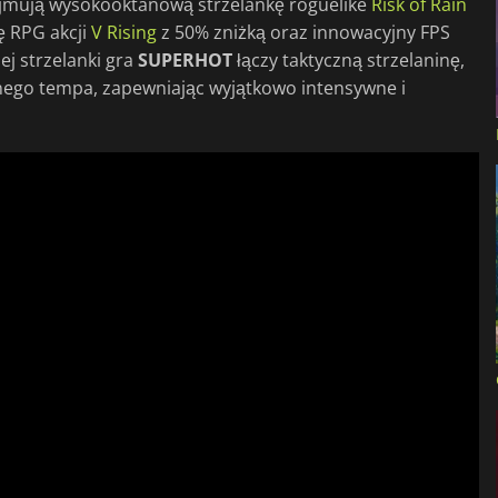
bejmują wysokooktanową strzelankę roguelike
Risk of Rain
 RPG akcji
V Rising
z 50% zniżką oraz innowacyjny FPS
j strzelanki gra
SUPERHOT
łączy taktyczną strzelaninę,
nego tempa, zapewniając wyjątkowo intensywne i