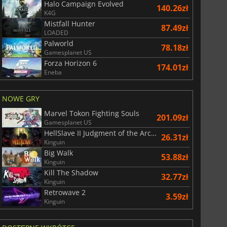
Halo Campaign Evolved
140.26zł
K4G
Mistfall Hunter
87.49zł
LOADED
Palworld
78.18zł
Gamesplanet US
Forza Horizon 6
174.01zł
Eneba
NOWE GRY
Marvel Tokon Fighting Souls
201.09zł
Gamesplanet US
HellSlave II Judgment of the Archon
26.31zł
Kinguin
Big Walk
53.88zł
Kinguin
Kill The Shadow
32.77zł
Kinguin
Retrowave 2
3.59zł
Kinguin