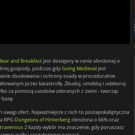
Bear and Breakfast
jest dostępny w cenie obniżonej o
leśnej gospody, podczas gdy
Going Medieval
jest
wanie zbudowania i ochrony osady w proceduralnie
towanym przez katastrofę. Zbuduj, umebluj i udekoruj
 tylko za pomocą zasobów zebranych z ziemi - tworząc
 bazę.
uwagi ofert. Najważniejsze z nich to postapokaliptyczna
gra RPG
Dungeons of Hinterberg
obniżona o 66% oraz
ntravenous 2
każdy wybór ma znaczenie, gdy poruszasz
ywnej walki i rozgałęzionej narracji.