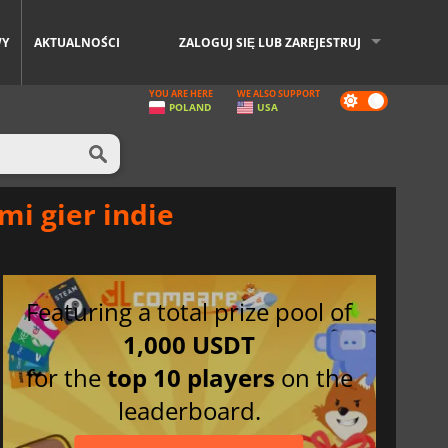
WY
AKTUALNOŚCI
ZALOGUJ SIĘ LUB ZAREJESTRUJ
YOU ARE HERE
WE ALSO SUPPORT
Dark
POLAND
USA
mode
mi gier indie
Featuring a total prize pool of
1,000 USDT
for the
top 10 players
on the
leaderboard.