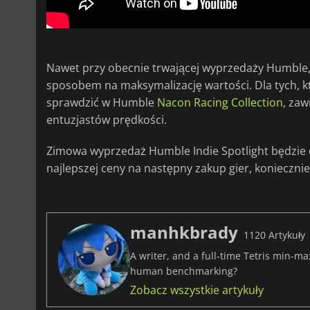
Nawet przy obecnie trwającej wyprzedaży Humble, p
sposobem na maksymalizację wartości. Dla tych, kt
sprawdzić w Humble
Nacon Racing Collection
, za
entuzjastów prędkości.
Zimowa wyprzedaż Humble Indie Spotlight będzie do
najlepszej ceny na następny zakup gier, konieczni
manhkbrady
1120 Artykuły
A writer, and a full-time Tetris min-m
human benchmarking?
Zobacz wszystkie artykuły