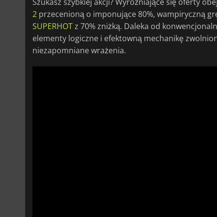
Szukasz szybkiej akcji? Wyróżniające się oferty o
2
przecenioną o imponujące 80%, wampiryczną grę
SUPERHOT
z 70% zniżką. Daleka od konwencjonalne
elementy logiczne i efektowną mechanikę zwolnio
niezapomniane wrażenia.