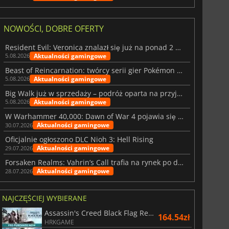
NOWOŚCI, DOBRE OFERTY
Resident Evil: Veronica znalazł się już na ponad 2 milionach list życzeń
Aktualności gamingowe
5.08.2026
Beast of Reincarnation: twórcy serii gier Pokémon wkraczają na nową ścieżkę
Aktualności gamingowe
5.08.2026
Big Walk już w sprzedaży – podróż oparta na przyjaźni
Aktualności gamingowe
5.08.2026
W Warhammer 40,000: Dawn of War 4 pojawia się frakcja Nekronów
Aktualności gamingowe
30.07.2026
Oficjalnie ogłoszono DLC Nioh 3: Hell Rising
Aktualności gamingowe
29.07.2026
Forsaken Realms: Vahrin’s Call trafia na rynek po dziesięciu latach prac
Aktualności gamingowe
28.07.2026
NAJCZĘŚCIEJ WYBIERANE
Assassin's Creed Black Flag Resynced
164.54zł
HRKGAME