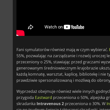
Fani symulatorów również mają w czym wybierać.
55%, pozwalając na zarządzanie i rozwój uroczej 
przeceniony o 25%, stawiając przed graczami wyz
generowanym średniowiecznym krajobrazie ukształ
każdą komnatę, warsztat, kaplicę, bibliotekę i nie
prawdziwie spersonalizowaną i możliwą do obrony
Wyprzedaż obejmuje również wiele innych godnych 
przygoda
Eastward
przeceniona o 50%, alpejska 
skradanka
Intravenous 2
przeceniona o 30%. W
I
się po trudnym świecie taktycznej skradanki, intens