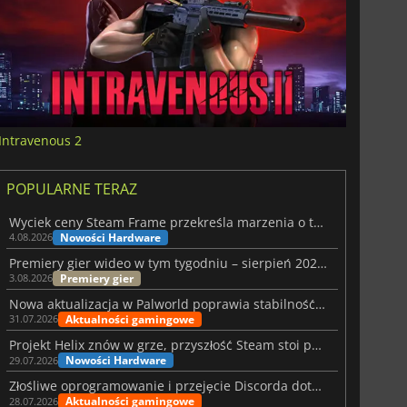
Intravenous 2
POPULARNE TERAZ
Wyciek ceny Steam Frame przekreśla marzenia o tanim zestawie VR
Nowości Hardware
4.08.2026
Premiery gier wideo w tym tygodniu – sierpień 2026 r. (32. tydzień)
Premiery gier
3.08.2026
Nowa aktualizacja w Palworld poprawia stabilność Sunreach i walk z bossami
Aktualności gamingowe
31.07.2026
Projekt Helix znów w grze, przyszłość Steam stoi pod znakiem zapytania
Nowości Hardware
29.07.2026
Złośliwe oprogramowanie i przejęcie Discorda dotknęły Meccha Chameleon
Aktualności gamingowe
28.07.2026