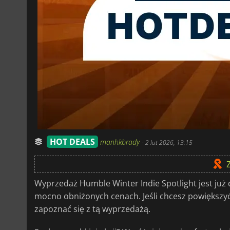
HOT DEALS
manhkbrady
-
2 lut 2026, 13:15
Wyprzedaż Humble Winter Indie Spotlight jest już
mocno obniżonych cenach. Jeśli chcesz powiększyć s
zapoznać się z tą wyprzedażą.