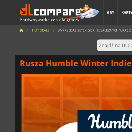
GRY
KARTY
Porównywarka cen dla graczy
HOT DEALS
WYPRZEDAŻ SETEK GIER NIEZALEŻNYCH WRAZ Z H
Rusza Humble Winter Indie 