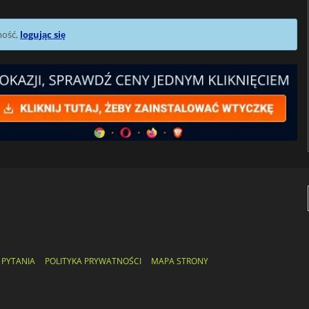
mość,
logując się
 PYTANIA
POLITYKA PRYWATNOŚCI
MAPA STRONY