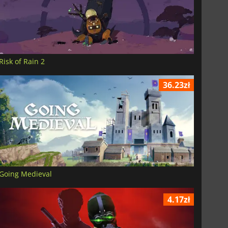
Risk of Rain 2
36.23zł
Going Medieval
4.17zł