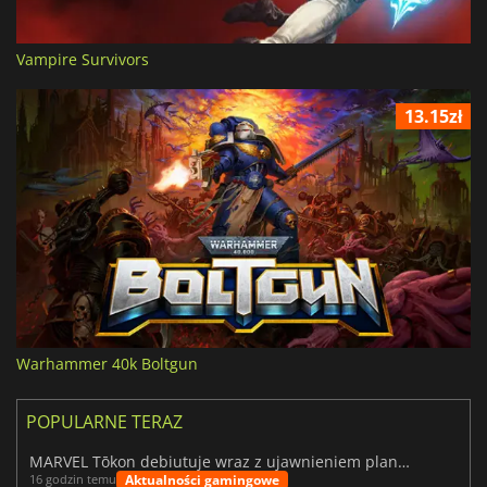
Vampire Survivors
13.15zł
Warhammer 40k Boltgun
POPULARNE TERAZ
MARVEL Tōkon debiutuje wraz z ujawnieniem planu rozwoju na pierwszy rok
Aktualności gamingowe
16 godzin temu