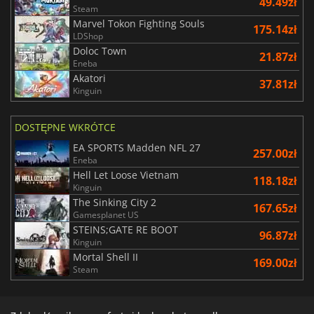
49.49zł
Steam
Marvel Tokon Fighting Souls
175.14zł
LDShop
Doloc Town
21.87zł
Eneba
Akatori
37.81zł
Kinguin
DOSTĘPNE WKRÓTCE
EA SPORTS Madden NFL 27
257.00zł
Eneba
Hell Let Loose Vietnam
118.18zł
Kinguin
The Sinking City 2
167.65zł
Gamesplanet US
STEINS;GATE RE BOOT
96.87zł
Kinguin
Mortal Shell II
169.00zł
Steam