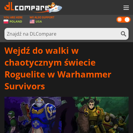
YOU ARE HERE
WE ALSO SUPPORT
Dark
GRY
POLAND
USA
mode
KARTY DO GIER
OPROGRAMOWANIE
Wejdź do walki w
REWARDS
chaotycznym świecie
SPRZĘT KOMPUTEROWY
Roguelite w Warhammer
AKTUALNOŚCI
Survivors
ZALOGUJ SIĘ LUB ZAREJESTRUJ