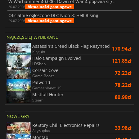
W Warhammer 40,000: Dawn of War 4 pojawia się frakcja Nekronów
Aktualności gamingowe
30.07.2026
Oficjalnie ogłoszono DLC Nioh 3: Hell Rising
Aktualności gamingowe
29.07.2026
NAJCZĘŚCIEJ WYBIERANE
Assassin's Creed Black Flag Resynced
170.94zł
Kinguin
Halo Campaign Evolved
121.85zł
LDShop
Corsair Cove
72.23zł
Game Boost
Palworld
78.22zł
Gamesplanet US
Mistfall Hunter
80.99zł
Steam
NOWE GRY
ReStory Chill Electronics Repairs
33.98zł
Allyouplay
Montabi