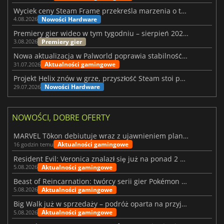
Wyciek ceny Steam Frame przekreśla marzenia o tanim zestawie VR
Nowości Hardware
4.08.2026
Premiery gier wideo w tym tygodniu – sierpień 2026 r. (32. tydzień)
Premiery gier
3.08.2026
Nowa aktualizacja w Palworld poprawia stabilność Sunreach i walk z bossami
Aktualności gamingowe
31.07.2026
Projekt Helix znów w grze, przyszłość Steam stoi pod znakiem zapytania
Nowości Hardware
29.07.2026
NOWOŚCI, DOBRE OFERTY
MARVEL Tōkon debiutuje wraz z ujawnieniem planu rozwoju na pierwszy rok
Aktualności gamingowe
16 godzin temu
Resident Evil: Veronica znalazł się już na ponad 2 milionach list życzeń
Aktualności gamingowe
5.08.2026
Beast of Reincarnation: twórcy serii gier Pokémon wkraczają na nową ścieżkę
Aktualności gamingowe
5.08.2026
Big Walk już w sprzedaży – podróż oparta na przyjaźni
Aktualności gamingowe
5.08.2026