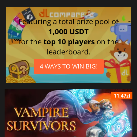
Featuring a total prize pool of
1,000 USDT
for the
top 10 players
on the
leaderboard.
4 WAYS TO WIN BIG!
11.47zł