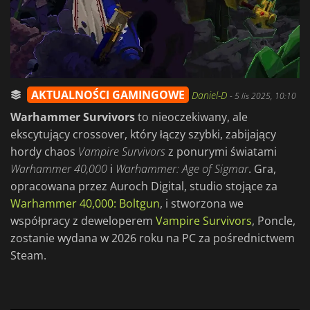
AKTUALNOŚCI GAMINGOWE
Daniel-D
-
5 lis 2025, 10:10
Warhammer Survivors
to nieoczekiwany, ale
ekscytujący crossover, który łączy szybki, zabijający
hordy chaos
Vampire
Survivors
z ponurymi światami
Warhammer 40,000
i
Warhammer: Age of Sigmar
. Gra,
opracowana przez Auroch Digital, studio stojące za
Warhammer 40,000: Boltgun
, i stworzona we
współpracy z deweloperem
Vampire Survivors
, Poncle,
zostanie wydana w 2026 roku na PC za pośrednictwem
Steam.