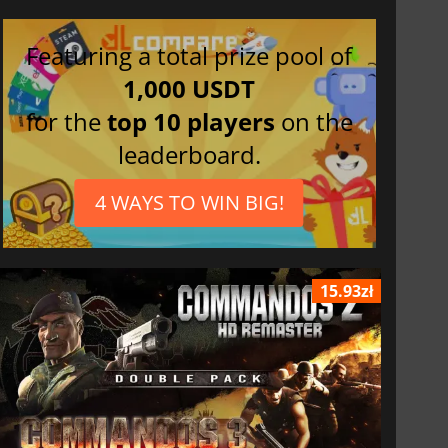
Featuring a total prize pool of
1,000 USDT
for the
top 10 players
on the
leaderboard.
4 WAYS TO WIN BIG!
15.93zł