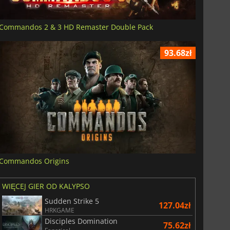
Commandos 2 & 3 HD Remaster Double Pack
93.68zł
Commandos Origins
WIĘCEJ GIER OD KALYPSO
Sudden Strike 5
127.04zł
HRKGAME
Disciples Domination
75.62zł