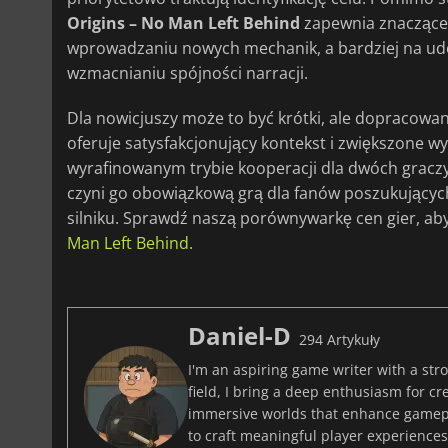
Origins – No Man Left Behind
zapewnia znaczące 
wprowadzaniu nowych mechanik, a bardziej na ud
wzmacnianiu spójności narracji.
Dla nowicjuszy może to być krótki, ale dopracowan
oferuje satysfakcjonujący kontekst i zwiększone wy
wyrafinowanym trybie kooperacji dla dwóch graczy
czyni go obowiązkową grą dla fanów poszukujący
silniku. Sprawdź naszą porównywarkę cen gier, ab
Man Left Behind.
Daniel-D
294 Artykuły
I'm an aspiring game writer with a stro
field, I bring a deep enthusiasm for c
immersive worlds that enhance gamepla
to craft meaningful player experiences 