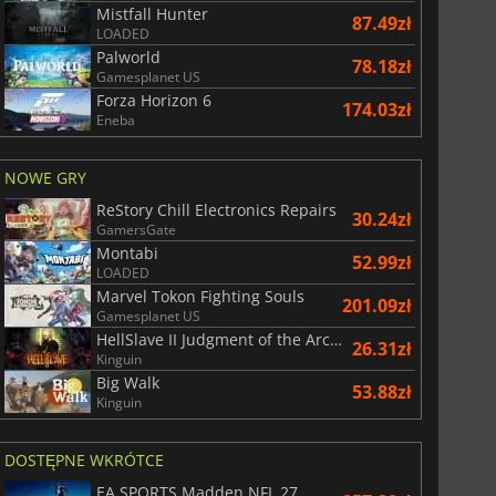
Mistfall Hunter
87.49zł
LOADED
Palworld
78.18zł
Gamesplanet US
Forza Horizon 6
174.03zł
Eneba
NOWE GRY
ReStory Chill Electronics Repairs
30.24zł
GamersGate
Montabi
52.99zł
LOADED
Marvel Tokon Fighting Souls
201.09zł
Gamesplanet US
HellSlave II Judgment of the Archon
26.31zł
Kinguin
Big Walk
53.88zł
Kinguin
DOSTĘPNE WKRÓTCE
29.09
zł
66.55
zł
EA SPORTS Madden NFL 27