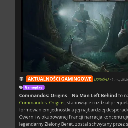
AKTUALNOŚCI GAMINGOWE
Daniel-D
-
1 maj 202
Gameplay
Commandos: Origins – No Man Left Behind
to n
Commandos: Origins
, stanowiące rozdział prequel
formowaniem jednostki a jej najbardziej desperac
Owernii w okupowanej Francji narracja koncentruje 
legendarny Zielony Beret, został schwytany przez s