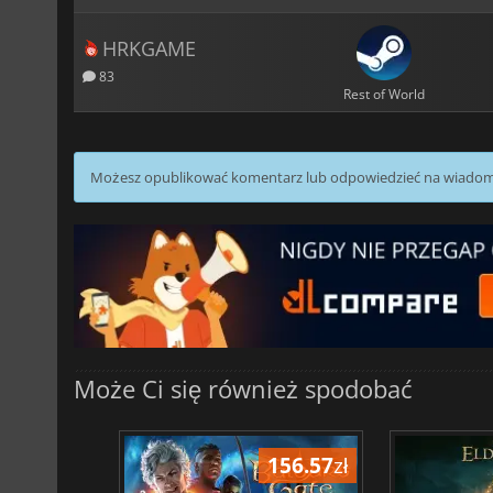
HRKGAME
83
Rest of World
Możesz opublikować komentarz lub odpowiedzieć na wiado
Może Ci się również spodobać
196.80
zł
156.57
zł