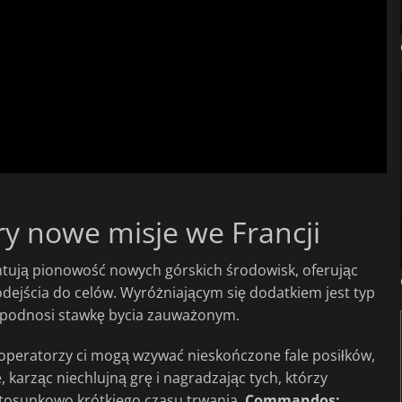
ery nowe misje we Francji
ntują pionowość nowych górskich środowisk, oferując
dejścia do celów. Wyróżniającym się dodatkiem jest typ
 podnosi stawkę bycia zauważonym.
operatorzy ci mogą wzywać nieskończone fale posiłków,
, karząc niechlujną grę i nagradzając tych, którzy
 stosunkowo krótkiego czasu trwania,
Commandos: