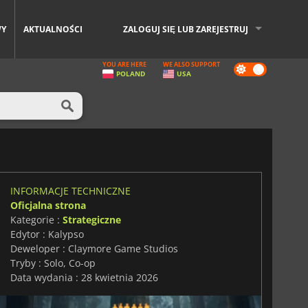
WY
AKTUALNOŚCI
ZALOGUJ SIĘ LUB ZAREJESTRUJ
YOU ARE HERE
WE ALSO SUPPORT
Dark
POLAND
USA
mode
INFORMACJE TECHNICZNE
Oficjalna strona
Kategorie :
Strategiczne
Edytor : Kalypso
Deweloper : Claymore Game Studios
Tryby : Solo, Co-op
Data wydania : 28 kwietnia 2026