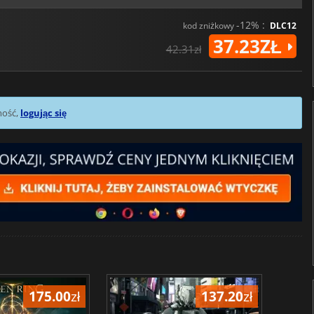
-12% :
kod zniżkowy
DLC12
37.23ZŁ
42.31zł
mość,
logując się
175.00
zł
137.20
zł