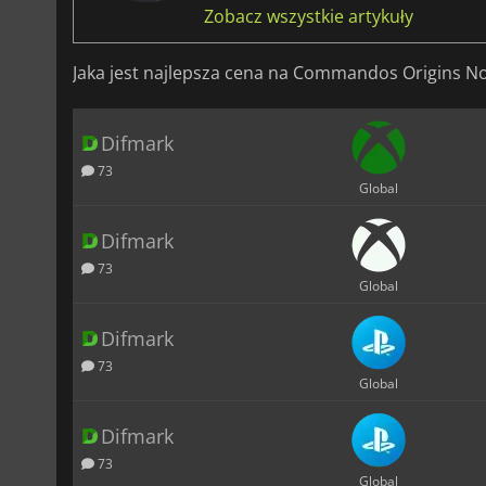
Zobacz wszystkie artykuły
Jaka jest najlepsza cena na Commandos Origins N
Difmark
73
Global
Difmark
73
Global
Difmark
73
Global
Difmark
73
Global