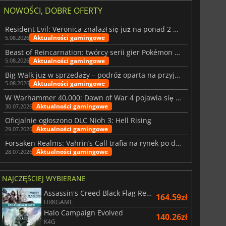
NOWOŚCI, DOBRE OFERTY
Resident Evil: Veronica znalazł się już na ponad 2 milionach list życzeń
Aktualności gamingowe
5.08.2026
Beast of Reincarnation: twórcy serii gier Pokémon wkraczają na nową ścieżkę
Aktualności gamingowe
5.08.2026
Big Walk już w sprzedaży – podróż oparta na przyjaźni
Aktualności gamingowe
5.08.2026
W Warhammer 40,000: Dawn of War 4 pojawia się frakcja Nekronów
Aktualności gamingowe
30.07.2026
Oficjalnie ogłoszono DLC Nioh 3: Hell Rising
Aktualności gamingowe
29.07.2026
Forsaken Realms: Vahrin’s Call trafia na rynek po dziesięciu latach prac
Aktualności gamingowe
28.07.2026
NAJCZĘŚCIEJ WYBIERANE
Assassin's Creed Black Flag Resynced
164.59zł
HRKGAME
Halo Campaign Evolved
140.26zł
K4G