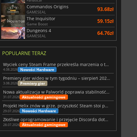
Fanatical
Commandos Origins
93.68zł
GAMESEAL
The Inquisitor
59.15zł
Game Boost
Dungeons 4
64.76zł
GAMESEAL
POPULARNE TERAZ
Wyciek ceny Steam Frame przekreśla marzenia o tanim zestawie VR
Nowości Hardware
4.08.2026
Premiery gier wideo w tym tygodniu – sierpień 2026 r. (32. tydzień)
Premiery gier
3.08.2026
Nowa aktualizacja w Palworld poprawia stabilność Sunreach i walk z bossami
Aktualności gamingowe
31.07.2026
Projekt Helix znów w grze, przyszłość Steam stoi pod znakiem zapytania
Nowości Hardware
29.07.2026
Złośliwe oprogramowanie i przejęcie Discorda dotknęły Meccha Chameleon
Aktualności gamingowe
28.07.2026