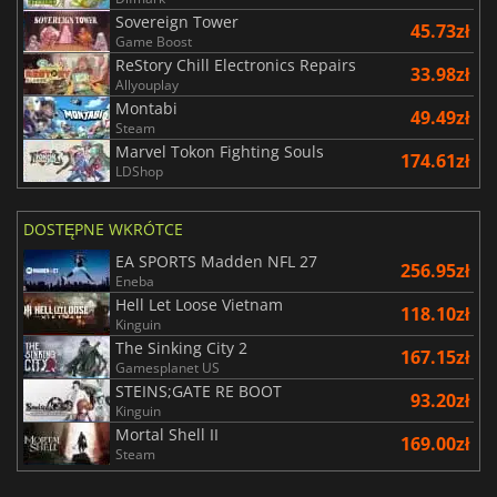
Sovereign Tower
45.73zł
Game Boost
ReStory Chill Electronics Repairs
33.98zł
Allyouplay
Montabi
49.49zł
Steam
Marvel Tokon Fighting Souls
174.61zł
LDShop
DOSTĘPNE WKRÓTCE
EA SPORTS Madden NFL 27
256.95zł
Eneba
Hell Let Loose Vietnam
118.10zł
Kinguin
The Sinking City 2
167.15zł
Gamesplanet US
STEINS;GATE RE BOOT
93.20zł
Kinguin
Mortal Shell II
169.00zł
Steam