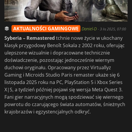
AKTUALNOŚCI GAMINGOWE
Daniel-D
-
3 lis 2025, 07:00
Syberia – Remastered
tchnie nowe życie w ukochany
klasyk przygodowy Benoît Sokala z 2002 roku, oferując
ulepszone wizualnie i dopracowane technicznie
doświadczenie, pozostając jednocześnie wiernym
duchowi oryginału. Opracowany przez Virtuallyz
Gaming i Microids Studio Paris remaster ukaże się 6
listopada 2025 roku na PC, PlayStation 5 i Xbox Series
X|S, a tydzień później pojawi się wersja Meta Quest 3.
Fani gier narracyjnych mogą spodziewać się wiernego
powrotu do czarującego świata automatów, śnieżnych
krajobrazów i egzystencjalnych odkryć.