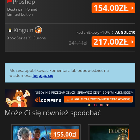
Proshop
154.00ZŁ
Dostawa · Poland
Limited Edition
Kinguin
-10% :
kod zniżkowy
AUGDLC10
Xbox Series X · Europe
217.00ZŁ
241.11zł
Możesz opublikować komentarz lub odpowiedzieć na
wiadomość,
logując się
Może Ci się również spodobać
155.00
zł
175