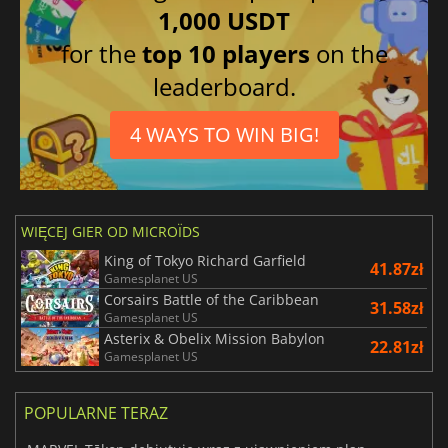
1,000 USDT
for the
top 10 players
on the
leaderboard.
4 WAYS TO WIN BIG!
WIĘCEJ GIER OD MICROÏDS
King of Tokyo Richard Garfield
41.87zł
Gamesplanet US
Corsairs Battle of the Caribbean
31.58zł
Gamesplanet US
Asterix & Obelix Mission Babylon
22.81zł
Gamesplanet US
POPULARNE TERAZ