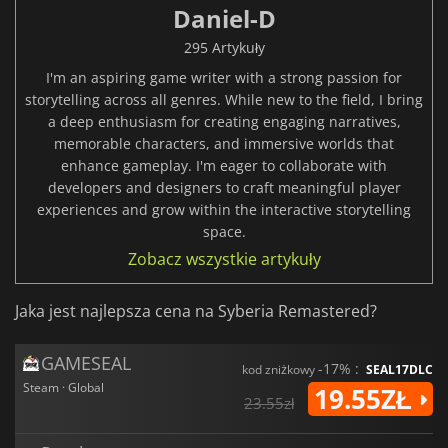
Daniel-D
295 Artykuły
I'm an aspiring game writer with a strong passion for
storytelling across all genres. While new to the field, I bring
a deep enthusiasm for creating engaging narratives,
memorable characters, and immersive worlds that
enhance gameplay. I'm eager to collaborate with
developers and designers to craft meaningful player
experiences and grow within the interactive storytelling
space.
Zobacz wszystkie artykuły
Jaka jest najlepsza cena na Syberia Remastered?
GAMESEAL
-17% :
kod zniżkowy
SEAL17DLC
Steam · Global
19.55ZŁ
23.55zł