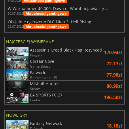
Aktualności gamingowe
5.08.2026
W Warhammer 40,000: Dawn of War 4 pojawia się frakcja Nekronów
Aktualności gamingowe
30.07.2026
Oficjalnie ogłoszono DLC Nioh 3: Hell Rising
Aktualności gamingowe
29.07.2026
NAJCZĘŚCIEJ WYBIERANE
Assassin's Creed Black Flag Resynced
170.94zł
Kinguin
Corsair Cove
72.17zł
Game Boost
Palworld
77.98zł
Gamesplanet US
Mistfall Hunter
80.99zł
Steam
EA SPORTS FC 27
196.50zł
Eneba
NOWE GRY
Fantasy Network
18.18zł
Difmark