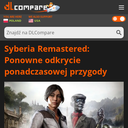
YOU ARE HERE
WE ALSO SUPPORT
Dark
GRY
POLAND
USA
mode
KARTY DO GIER
OPROGRAMOWANIE
Syberia Remastered:
REWARDS
Ponowne odkrycie
SPRZĘT KOMPUTEROWY
ponadczasowej przygody
AKTUALNOŚCI
ZALOGUJ SIĘ LUB ZAREJESTRUJ