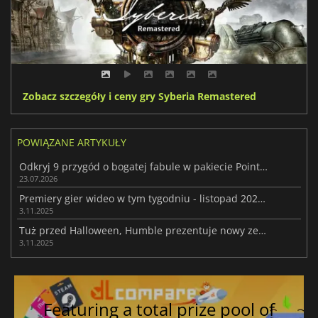
Zobacz szczegóły i ceny gry Syberia Remastered
POWIĄZANE ARTYKUŁY
Odkryj 9 przygód o bogatej fabule w pakiecie Point & Click Package w Humble
23.07.2026
Premiery gier wideo w tym tygodniu - listopad 2025 (tydzień 45)
3.11.2025
Tuż przed Halloween, Humble prezentuje nowy zestaw gier bez strachu
3.11.2025
Featuring a total prize pool of