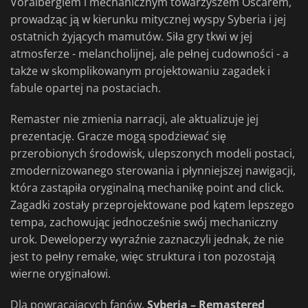
Voralbergiem i mechanicznym towarzyszem Oscarem,
prowadząc ją w kierunku mitycznej wyspy Syberia i jej
ostatnich żyjących mamutów. Siła gry tkwi w jej
atmosferze - melancholijnej, ale pełnej cudowności - a
także w skomplikowanym projektowaniu zagadek i
fabule opartej na postaciach.
Remaster nie zmienia narracji, ale aktualizuje jej
prezentację. Gracze mogą spodziewać się
przerobionych środowisk, ulepszonych modeli postaci,
zmodernizowanego sterowania i płynniejszej nawigacji,
która zastąpiła oryginalną mechanikę point and click.
Zagadki zostały przeprojektowane pod kątem lepszego
tempa, zachowując jednocześnie swój mechaniczny
urok. Deweloperzy wyraźnie zaznaczyli jednak, że nie
jest to pełny remake, więc struktura i ton pozostają
wierne oryginałowi.
Dla powracających fanów,
Syberia – Remastered