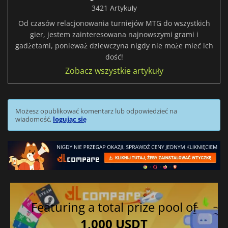
3421 Artykuły
Od czasów relacjonowania turniejów MTG do wszystkich
gier, jestem zainteresowana najnowszymi grami i
gadżetami, ponieważ dziewczyna nigdy nie może mieć ich
dość!
Zobacz wszystkie artykuły
Możesz opublikować komentarz lub odpowiedzieć na
wiadomość,
logując się
Featuring a total prize pool of
1,000 USDT