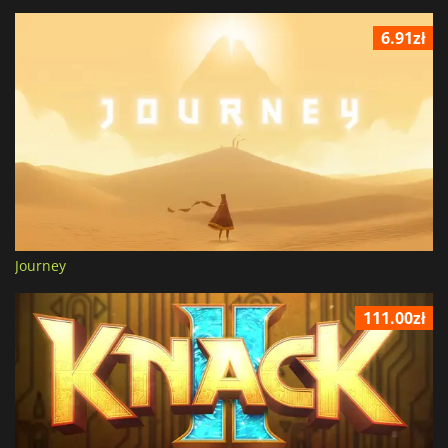
6.91zł
Journey
111.00zł