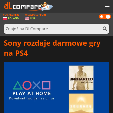
YOU ARE HERE
WE ALSO SUPPORT
Dark
GRY
POLAND
USA
mode
KARTY DO GIER
OPROGRAMOWANIE
Sony rozdaje darmowe gry
REWARDS
na PS4
SPRZĘT KOMPUTEROWY
AKTUALNOŚCI
ZALOGUJ SIĘ LUB ZAREJESTRUJ