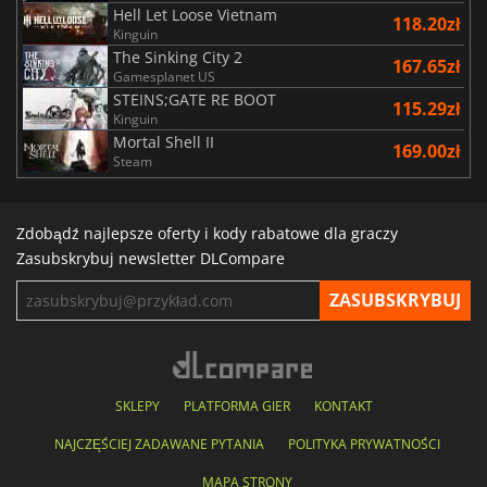
Hell Let Loose Vietnam
118.20zł
Kinguin
The Sinking City 2
167.65zł
Gamesplanet US
STEINS;GATE RE BOOT
115.29zł
Kinguin
Mortal Shell II
169.00zł
Steam
Zdobądź najlepsze oferty i kody rabatowe dla graczy
Zasubskrybuj newsletter DLCompare
SKLEPY
PLATFORMA GIER
KONTAKT
NAJCZĘŚCIEJ ZADAWANE PYTANIA
POLITYKA PRYWATNOŚCI
MAPA STRONY