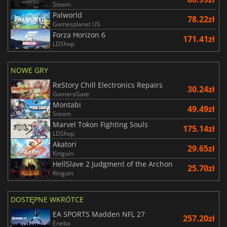
Steam
Palworld
78.22zł
Gamesplanet US
Forza Horizon 6
171.41zł
LDShop
NOWE GRY
ReStory Chill Electronics Repairs
30.24zł
GamersGate
Montabi
49.49zł
Steam
Marvel Tokon Fighting Souls
175.14zł
LDShop
Akatori
29.65zł
Kinguin
HellSlave 2 Judgment of the Archon
25.70zł
Kinguin
DOSTĘPNE WKRÓTCE
EA SPORTS Madden NFL 27
257.20zł
Eneba