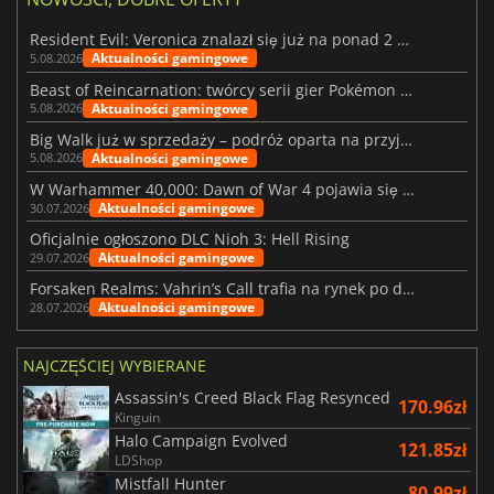
Resident Evil: Veronica znalazł się już na ponad 2 milionach list życzeń
Aktualności gamingowe
5.08.2026
Beast of Reincarnation: twórcy serii gier Pokémon wkraczają na nową ścieżkę
Aktualności gamingowe
5.08.2026
Big Walk już w sprzedaży – podróż oparta na przyjaźni
Aktualności gamingowe
5.08.2026
W Warhammer 40,000: Dawn of War 4 pojawia się frakcja Nekronów
Aktualności gamingowe
30.07.2026
Oficjalnie ogłoszono DLC Nioh 3: Hell Rising
Aktualności gamingowe
29.07.2026
Forsaken Realms: Vahrin’s Call trafia na rynek po dziesięciu latach prac
Aktualności gamingowe
28.07.2026
NAJCZĘŚCIEJ WYBIERANE
Assassin's Creed Black Flag Resynced
170.96zł
Kinguin
Halo Campaign Evolved
121.85zł
LDShop
Mistfall Hunter
80.99zł