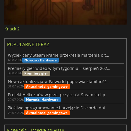
Knack 2
POPULARNE TERAZ
Wyciek ceny Steam Frame przekreśla marzenia o tanim zestawie VR
Nowości Hardware
4.08.2026
Premiery gier wideo w tym tygodniu – sierpień 2026 r. (32. tydzień)
Premiery gier
3.08.2026
Nowa aktualizacja w Palworld poprawia stabilność Sunreach i walk z bossami
Aktualności gamingowe
31.07.2026
Projekt Helix znów w grze, przyszłość Steam stoi pod znakiem zapytania
Nowości Hardware
29.07.2026
Złośliwe oprogramowanie i przejęcie Discorda dotknęły Meccha Chameleon
Aktualności gamingowe
28.07.2026
NOWOŚCI, DOBRE OFERTY