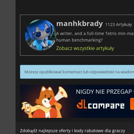
manhkbrady
1123 Artykuły
A writer, and a full-time Tetris min-m
human benchmarking?
Zobacz wszystkie artykuły
Możesz opublikować komentarz lub odpowiedzieć na wiado
Zdobądź najlepsze oferty i kody rabatowe dla graczy