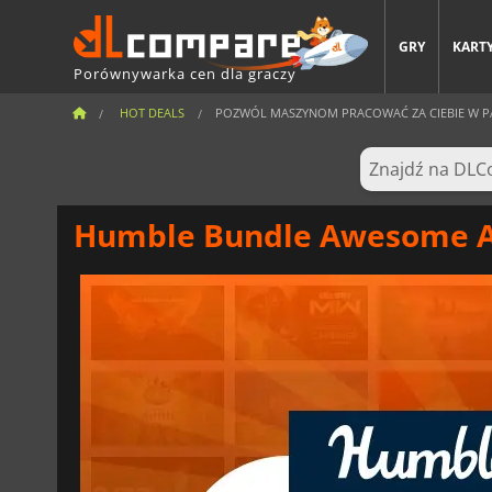
GRY
KARTY
Porównywarka cen dla graczy
HOT DEALS
POZWÓL MASZYNOM PRACOWAĆ ZA CIEBIE W PAK
Humble Bundle Awesome Au