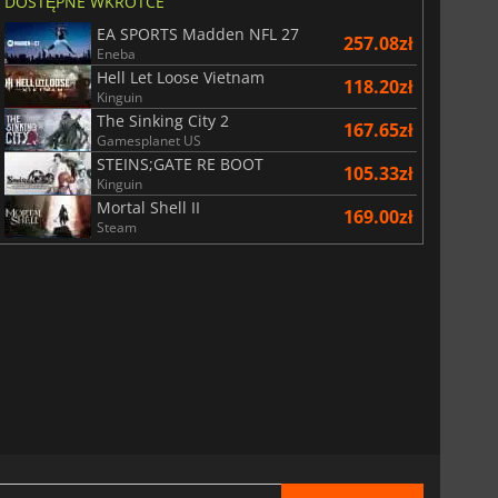
DOSTĘPNE WKRÓTCE
EA SPORTS Madden NFL 27
257.08zł
Eneba
Hell Let Loose Vietnam
118.20zł
Kinguin
The Sinking City 2
167.65zł
Gamesplanet US
STEINS;GATE RE BOOT
105.33zł
Kinguin
Mortal Shell II
169.00zł
Steam