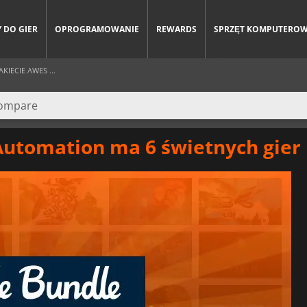
 DO GIER
OPROGRAMOWANIE
REWARDS
SPRZĘT KOMPUTERO
IECIE AWES ...
tomation ma 6 świetnych gier 