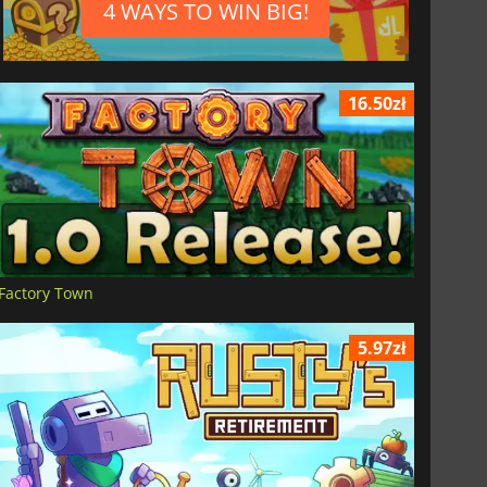
4 WAYS TO WIN BIG!
16.50zł
Factory Town
5.97zł