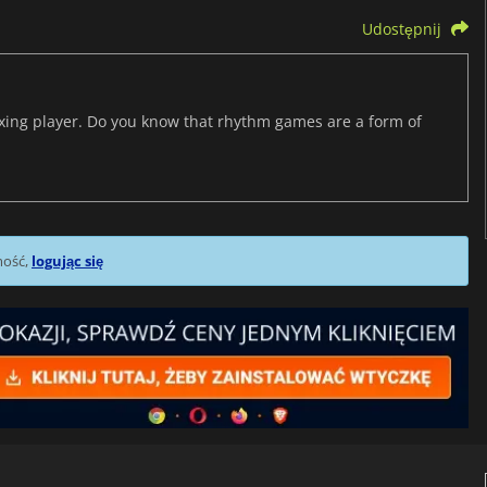
Udostępnij
axing player. Do you know that rhythm games are a form of
mość,
logując się