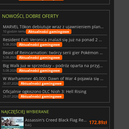
NOWOŚCI, DOBRE OFERTY
MARVEL Tōkon debiutuje wraz z ujawnieniem planu rozwoju na pierwszy rok
Aktualności gamingowe
10 godzin temu
Resident Evil: Veronica znalazł się już na ponad 2 milionach list życzeń
Aktualności gamingowe
5.08.2026
Beast of Reincarnation: twórcy serii gier Pokémon wkraczają na nową ścieżkę
Aktualności gamingowe
5.08.2026
Big Walk już w sprzedaży – podróż oparta na przyjaźni
Aktualności gamingowe
5.08.2026
W Warhammer 40,000: Dawn of War 4 pojawia się frakcja Nekronów
Aktualności gamingowe
30.07.2026
Oficjalnie ogłoszono DLC Nioh 3: Hell Rising
Aktualności gamingowe
29.07.2026
NAJCZĘŚCIEJ WYBIERANE
Assassin's Creed Black Flag Resynced
172.89zł
K4G