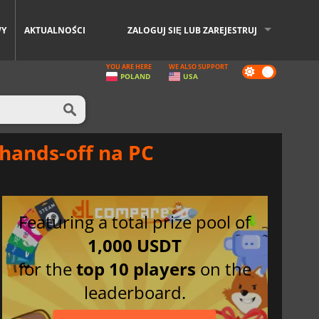
WY
AKTUALNOŚCI
ZALOGUJ SIĘ LUB ZAREJESTRUJ
YOU ARE HERE
WE ALSO SUPPORT
Dark
POLAND
USA
mode
hands-off na PC
Featuring a total prize pool of
1,000 USDT
for the
top 10 players
on the
leaderboard.