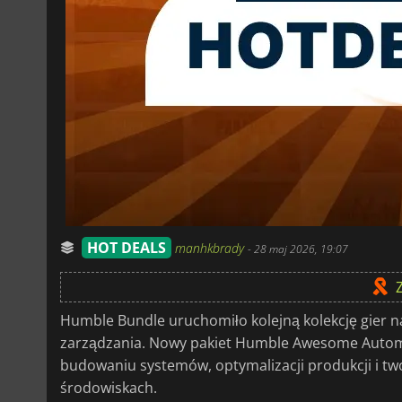
HOT DEALS
manhkbrady
-
28 maj 2026, 19:07
Humble Bundle uruchomiło kolejną kolekcję gier n
zarządzania. Nowy pakiet Humble Awesome Automat
budowaniu systemów, optymalizacji produkcji i t
środowiskach.