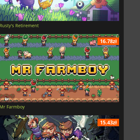
Rusty's Retirement
16.78zł
Mr Farmboy
15.43zł