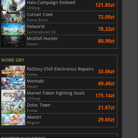
Halo Campaign Evolved
121.85zł
LDShop
Corsair Cove
72.09zł
Game Boost
Palworld
78.22zł
Gamesplanet US
Mistfall Hunter
80.99zł
Steam
NOWE GRY
ReStory Chill Electronics Repairs
33.06zł
Eneba
Montabi
49.49zł
Steam
Marvel Tokon Fighting Souls
175.14zł
LDShop
Doloc Town
21.87zł
Eneba
Akatori
29.65zł
Kinguin