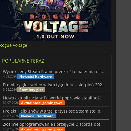
Rogue Voltage
POPULARNE TERAZ
Wyciek ceny Steam Frame przekreśla marzenia o tanim zestawie VR
Nowości Hardware
4.08.2026
Premiery gier wideo w tym tygodniu – sierpień 2026 r. (32. tydzień)
Premiery gier
3.08.2026
Nowa aktualizacja w Palworld poprawia stabilność Sunreach i walk z bossami
Aktualności gamingowe
31.07.2026
Projekt Helix znów w grze, przyszłość Steam stoi pod znakiem zapytania
Nowości Hardware
29.07.2026
Złośliwe oprogramowanie i przejęcie Discorda dotknęły Meccha Chameleon
Aktualności gamingowe
28.07.2026