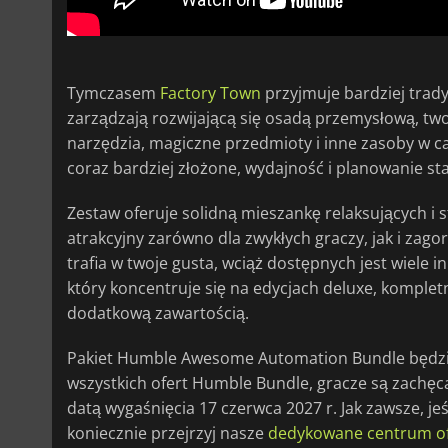
Tymczasem
Factory Town
przyjmuje bardziej trad
zarządzają rozwijającą się osadą przemysłową, tw
narzędzia, magiczne przedmioty i inne zasoby w cał
coraz bardziej złożone, wydajność i planowanie sta
Zestaw oferuje solidną mieszankę relaksujących i s
atrakcyjny zarówno dla zwykłych graczy, jak i zagor
trafia w twoje gusta, wciąż dostępnych jest wiele i
który koncentruje się na edycjach deluxe, kompletn
dodatkową zawartością.
Pakiet Humble Awesome Automation Bundle będzie
wszystkich ofert Humble Bundle, gracze są zachę
datą wygaśnięcia 17 czerwca 2027 r. Jak zawsze, jeś
koniecznie przejrzyj nasze
dedykowane centrum of