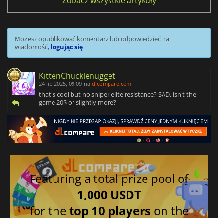
Zobacz wszystkie artykuły
Możesz opublikować komentarz lub odpowiedzieć na
wiadomość,
logując się
KittenChucklenugget
24 lip 2025, 09:09
na
dlcompare.com
that's cool but no sniper elite resistance? SAD, isn't the
game 20$ or slightly more?
Featuring a total prize pool of
1,000 USDT
for the
top 10 players
on the