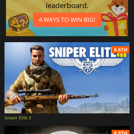
leaderboard.
4 WAYS TO WIN BIG!
8.67zł
Sniper Elite 3
8.57zł