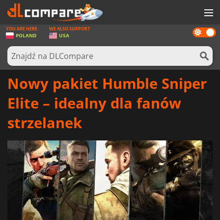
YOU ARE HERE
WE ALSO SUPPORT
Dark
GRY
POLAND
USA
mode
KARTY DO GIER
OPROGRAMOWANIE
Nowy pakiet Humble Sniper
REWARDS
Elite – idealny dla fanów
SPRZĘT KOMPUTEROWY
strzelanek
AKTUALNOŚCI
ZALOGUJ SIĘ LUB ZAREJESTRUJ