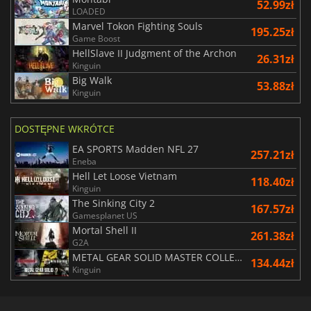
52.99zł
LOADED
Marvel Tokon Fighting Souls
195.25zł
Game Boost
HellSlave II Judgment of the Archon
26.31zł
Kinguin
Big Walk
53.88zł
Kinguin
DOSTĘPNE WKRÓTCE
EA SPORTS Madden NFL 27
257.21zł
Eneba
Hell Let Loose Vietnam
118.40zł
Kinguin
The Sinking City 2
167.57zł
Gamesplanet US
Mortal Shell II
261.38zł
G2A
METAL GEAR SOLID MASTER COLLECTION Vol.2
134.44zł
Kinguin