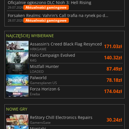
Oficjalnie ogłoszono DLC Nioh 3: Hell Rising
Aktualności gamingowe
29.07.2026
Forsaken Realms: Vahrin’s Call trafia na rynek po dziesięciu latach prac
Aktualności gamingowe
28.07.2026
NAJCZĘŚCIEJ WYBIERANE
Assassin's Creed Black Flag Resynced
171.03zł
HRKGAME
Halo Campaign Evolved
140.32zł
K4G
Mistfall Hunter
87.49zł
LOADED
Palworld
78.18zł
Gamesplanet US
Forza Horizon 6
174.04zł
Eneba
NOWE GRY
ReStory Chill Electronics Repairs
30.24zł
GamersGate
Montabi