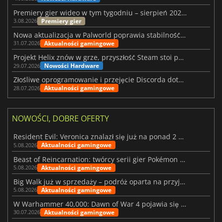
Premiery gier wideo w tym tygodniu – sierpień 2026 r. (32. tydzień)
Premiery gier
3.08.2026
Nowa aktualizacja w Palworld poprawia stabilność Sunreach i walk z bossami
Aktualności gamingowe
31.07.2026
Projekt Helix znów w grze, przyszłość Steam stoi pod znakiem zapytania
Nowości Hardware
29.07.2026
Złośliwe oprogramowanie i przejęcie Discorda dotknęły Meccha Chameleon
Aktualności gamingowe
28.07.2026
NOWOŚCI, DOBRE OFERTY
Resident Evil: Veronica znalazł się już na ponad 2 milionach list życzeń
Aktualności gamingowe
5.08.2026
Beast of Reincarnation: twórcy serii gier Pokémon wkraczają na nową ścieżkę
Aktualności gamingowe
5.08.2026
Big Walk już w sprzedaży – podróż oparta na przyjaźni
Aktualności gamingowe
5.08.2026
W Warhammer 40,000: Dawn of War 4 pojawia się frakcja Nekronów
Aktualności gamingowe
30.07.2026