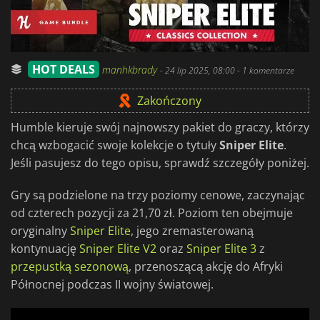
HOT DEALS
manhkbrady
-
24 lip 2025, 08:00
- 1 komentarze
Zakończony
Humble kieruje swój najnowszy pakiet do graczy, którzy
chcą wzbogacić swoje kolekcje o tytuły
Sniper Elite
.
Jeśli pasujesz do tego opisu, sprawdź szczegóły poniżej.
Gry są podzielone na trzy poziomy cenowe, zaczynając
od czterech pozycji za 21,70 zł. Poziom ten obejmuje
oryginalny
Sniper Elite
, jego zremasterowaną
kontynuację
Sniper Elite V2
oraz
Sniper Elite 3
z
przepustką sezonową
, przenoszącą akcję do Afryki
Północnej podczas II wojny światowej.