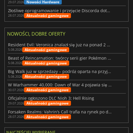
Nowości Hardware
29.07.2026
Złośliwe oprogramowanie i przejęcie Discorda dotknęły Meccha Chameleon
Aktualności gamingowe
28.07.2026
NOWOŚCI, DOBRE OFERTY
Resident Evil: Veronica znalazł się już na ponad 2 milionach list życzeń
Aktualności gamingowe
5.08.2026
Beast of Reincarnation: twórcy serii gier Pokémon wkraczają na nową ścieżkę
Aktualności gamingowe
5.08.2026
Big Walk już w sprzedaży – podróż oparta na przyjaźni
Aktualności gamingowe
5.08.2026
W Warhammer 40,000: Dawn of War 4 pojawia się frakcja Nekronów
Aktualności gamingowe
30.07.2026
Oficjalnie ogłoszono DLC Nioh 3: Hell Rising
Aktualności gamingowe
29.07.2026
Forsaken Realms: Vahrin’s Call trafia na rynek po dziesięciu latach prac
Aktualności gamingowe
28.07.2026
NAJCZĘŚCIEJ WYBIERANE