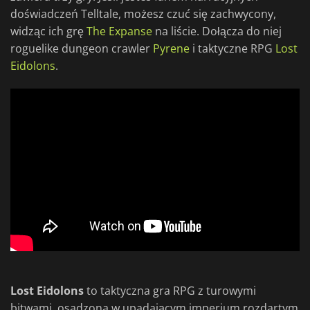
doświadczeń Telltale, możesz czuć się zachwycony,
widząc ich grę
The Expanse
na liście. Dołącza do niej
roguelike dungeon crawler
Pyrene
i taktyczne RPG
Lost
Eidolons
.
Lost Eidolons
to taktyczna gra RPG z turowymi
bitwami, osadzona w upadającym imperium rozdartym