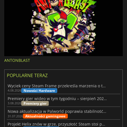
ANTONBLAST
POPULARNE TERAZ
Wyciek ceny Steam Frame przekreśla marzenia o tanim zestawie VR
Nowości Hardware
4.08.2026
Premiery gier wideo w tym tygodniu – sierpień 2026 r. (32. tydzień)
Premiery gier
3.08.2026
Nowa aktualizacja w Palworld poprawia stabilność Sunreach i walk z bossami
Aktualności gamingowe
31.07.2026
Projekt Helix znów w grze, przyszłość Steam stoi pod znakiem zapytania