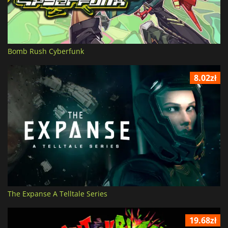
Bomb Rush Cyberfunk
8.02zł
The Expanse A Telltale Series
19.68zł