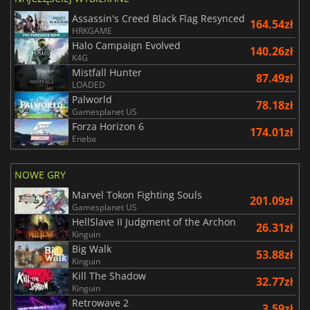
Assassin's Creed Black Flag Resynced
164.54zł
HRKGAME
Halo Campaign Evolved
140.26zł
K4G
Mistfall Hunter
87.49zł
LOADED
Palworld
78.18zł
Gamesplanet US
Forza Horizon 6
174.01zł
Eneba
NOWE GRY
Marvel Tokon Fighting Souls
201.09zł
Gamesplanet US
HellSlave II Judgment of the Archon
26.31zł
Kinguin
Big Walk
53.88zł
Kinguin
Kill The Shadow
32.77zł
Kinguin
Retrowave 2
3.59zł