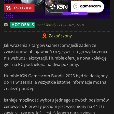
HOT DEALS
manhkbrady
-
21 sie 2025, 22:09
Zakończony
Jak wrażenia z targów Gamescom? Jeśli żaden ze
zwiastunów lub ujawnień rozgrywki z tego wydarzenia
nie wzbudził ekscytacji, Humble oferuje nową kolekcję
gier na PC podzieloną na dwa poziomy.
Humble IGN Gamescom Bundle 2025 będzie dostępny
do 11 września, a wszystkie istotne informacje można
znaleźć poniżej.
Istnieje możliwość wyboru jednego z dwóch poziomów
cenowych. Pierwszy poziom jest wyceniony na 44 zł i
zawiera trzy gry. Jeśli jesteś fanem narracyjnych