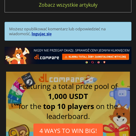
Zobacz wszystkie artykuły
Możesz opublikować komentarz lub odpowiedzieć na
wiadomość,
logując się
Featuring a total prize pool of
1,000 USDT
for the
top 10 players
on the
leaderboard.
4 WAYS TO WIN BIG!