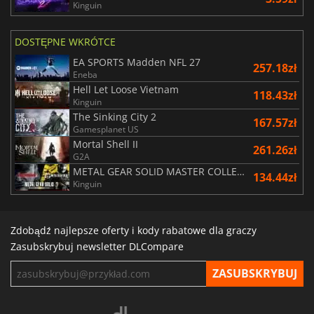
Kinguin
DOSTĘPNE WKRÓTCE
EA SPORTS Madden NFL 27
257.18zł
Eneba
Hell Let Loose Vietnam
118.43zł
Kinguin
The Sinking City 2
167.57zł
Gamesplanet US
Mortal Shell II
261.26zł
G2A
METAL GEAR SOLID MASTER COLLECTION Vol.2
134.44zł
Kinguin
Zdobądź najlepsze oferty i kody rabatowe dla graczy
Zasubskrybuj newsletter DLCompare