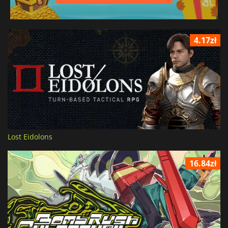
4.17zł
Lost Eidolons
16.84zł