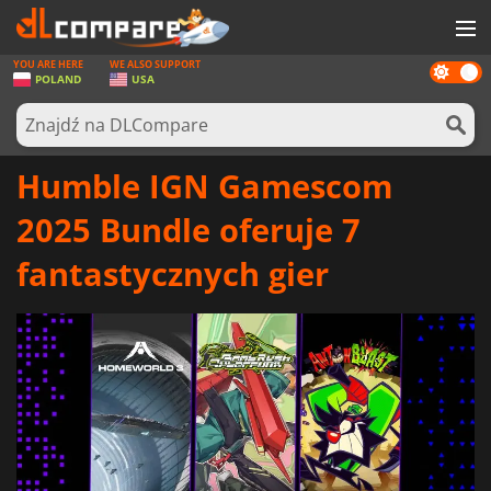
YOU ARE HERE
WE ALSO SUPPORT
Dark
GRY
POLAND
USA
mode
KARTY DO GIER
OPROGRAMOWANIE
Humble IGN Gamescom
REWARDS
2025 Bundle oferuje 7
SPRZĘT KOMPUTEROWY
fantastycznych gier
AKTUALNOŚCI
ZALOGUJ SIĘ LUB ZAREJESTRUJ