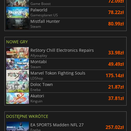
72.09zł
Game Boost
Palworld
78.22zł
Gamesplanet US
Mistfall Hunter
80.99zł
Steam
NOWE GRY
ReStory Chill Electronics Repairs
33.98zł
Allyouplay
Montabi
49.49zł
Steam
Marvel Tokon Fighting Souls
175.14zł
LDShop
Doloc Town
21.87zł
Eneba
Akatori
37.81zł
Kinguin
DOSTĘPNE WKRÓTCE
EA SPORTS Madden NFL 27
257.02zł
Eneba