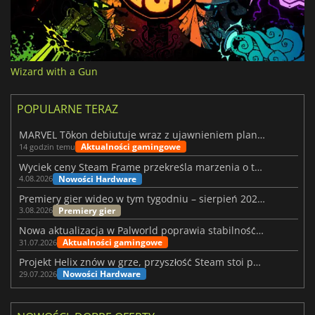
Wizard with a Gun
POPULARNE TERAZ
MARVEL Tōkon debiutuje wraz z ujawnieniem planu rozwoju na pierwszy rok
Aktualności gamingowe
14 godzin temu
Wyciek ceny Steam Frame przekreśla marzenia o tanim zestawie VR
Nowości Hardware
4.08.2026
Premiery gier wideo w tym tygodniu – sierpień 2026 r. (32. tydzień)
Premiery gier
3.08.2026
Nowa aktualizacja w Palworld poprawia stabilność Sunreach i walk z bossami
Aktualności gamingowe
31.07.2026
Projekt Helix znów w grze, przyszłość Steam stoi pod znakiem zapytania
Nowości Hardware
29.07.2026