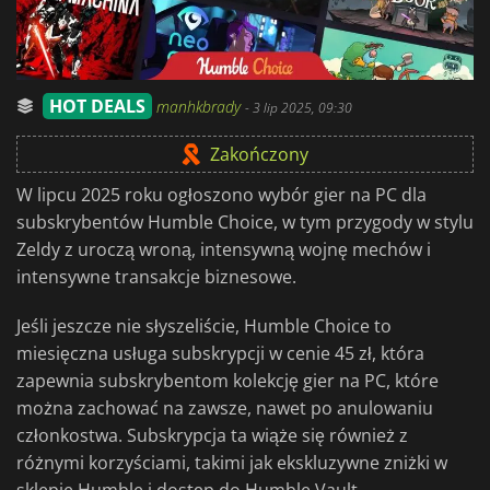
HOT DEALS
manhkbrady
-
3 lip 2025, 09:30
Zakończony
W lipcu 2025 roku ogłoszono wybór gier na PC dla
subskrybentów Humble Choice, w tym przygody w stylu
Zeldy z uroczą wroną, intensywną wojnę mechów i
intensywne transakcje biznesowe.
Jeśli jeszcze nie słyszeliście, Humble Choice to
miesięczna usługa subskrypcji w cenie 45 zł, która
zapewnia subskrybentom kolekcję gier na PC, które
można zachować na zawsze, nawet po anulowaniu
członkostwa. Subskrypcja ta wiąże się również z
różnymi korzyściami, takimi jak ekskluzywne zniżki w