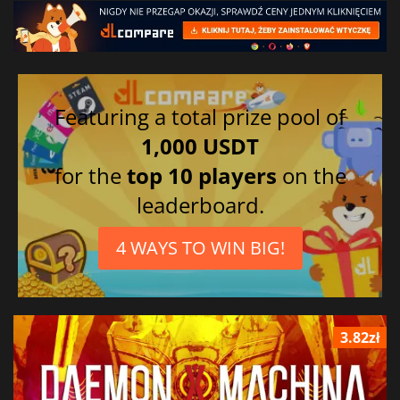
Featuring a total prize pool of
1,000 USDT
for the
top 10 players
on the
leaderboard.
4 WAYS TO WIN BIG!
3.82zł