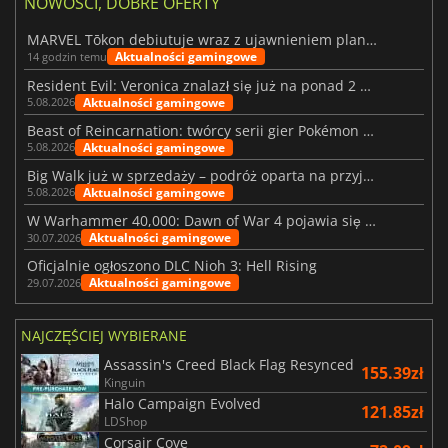
NOWOŚCI, DOBRE OFERTY
MARVEL Tōkon debiutuje wraz z ujawnieniem planu rozwoju na pierwszy rok
Aktualności gamingowe
14 godzin temu
Resident Evil: Veronica znalazł się już na ponad 2 milionach list życzeń
Aktualności gamingowe
5.08.2026
Beast of Reincarnation: twórcy serii gier Pokémon wkraczają na nową ścieżkę
Aktualności gamingowe
5.08.2026
Big Walk już w sprzedaży – podróż oparta na przyjaźni
Aktualności gamingowe
5.08.2026
W Warhammer 40,000: Dawn of War 4 pojawia się frakcja Nekronów
Aktualności gamingowe
30.07.2026
Oficjalnie ogłoszono DLC Nioh 3: Hell Rising
Aktualności gamingowe
29.07.2026
NAJCZĘŚCIEJ WYBIERANE
Assassin's Creed Black Flag Resynced
155.39zł
Kinguin
Halo Campaign Evolved
121.85zł
LDShop
Corsair Cove