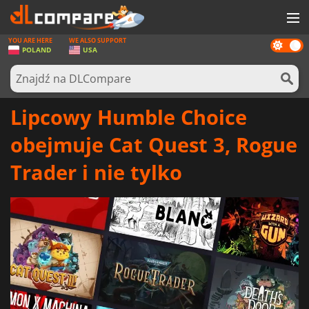
YOU ARE HERE
WE ALSO SUPPORT
Dark
GRY
POLAND
USA
mode
KARTY DO GIER
OPROGRAMOWANIE
Lipcowy Humble Choice
REWARDS
obejmuje Cat Quest 3, Rogue
SPRZĘT KOMPUTEROWY
Trader i nie tylko
AKTUALNOŚCI
ZALOGUJ SIĘ LUB ZAREJESTRUJ