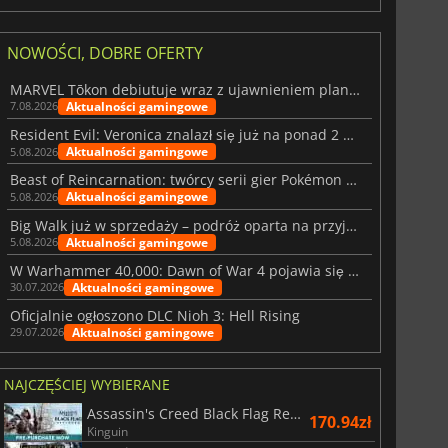
NOWOŚCI, DOBRE OFERTY
MARVEL Tōkon debiutuje wraz z ujawnieniem planu rozwoju na pierwszy rok
Aktualności gamingowe
7.08.2026
Resident Evil: Veronica znalazł się już na ponad 2 milionach list życzeń
Aktualności gamingowe
5.08.2026
Beast of Reincarnation: twórcy serii gier Pokémon wkraczają na nową ścieżkę
Aktualności gamingowe
5.08.2026
Big Walk już w sprzedaży – podróż oparta na przyjaźni
Aktualności gamingowe
5.08.2026
W Warhammer 40,000: Dawn of War 4 pojawia się frakcja Nekronów
Aktualności gamingowe
30.07.2026
Oficjalnie ogłoszono DLC Nioh 3: Hell Rising
Aktualności gamingowe
29.07.2026
NAJCZĘŚCIEJ WYBIERANE
Assassin's Creed Black Flag Resynced
170.94zł
Kinguin