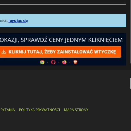
mość,
logując się
 PYTANIA
POLITYKA PRYWATNOŚCI
MAPA STRONY