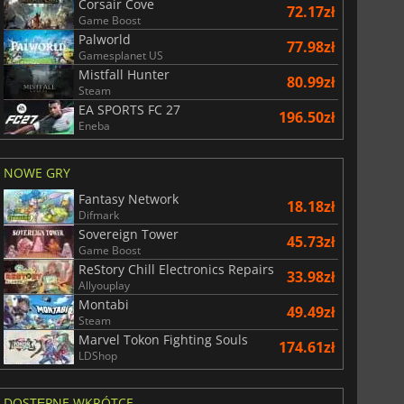
Corsair Cove
72.17zł
Game Boost
Palworld
77.98zł
Gamesplanet US
Mistfall Hunter
80.99zł
Steam
EA SPORTS FC 27
196.50zł
Eneba
NOWE GRY
Fantasy Network
18.18zł
Difmark
Sovereign Tower
45.73zł
Game Boost
ReStory Chill Electronics Repairs
33.98zł
Allyouplay
Montabi
49.49zł
Steam
Marvel Tokon Fighting Souls
174.61zł
LDShop
DOSTĘPNE WKRÓTCE