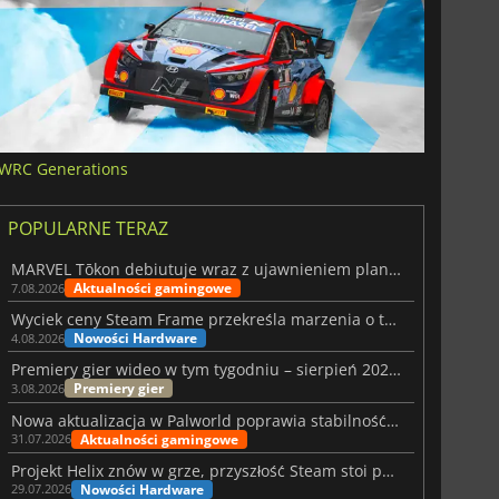
WRC Generations
POPULARNE TERAZ
MARVEL Tōkon debiutuje wraz z ujawnieniem planu rozwoju na pierwszy rok
Aktualności gamingowe
7.08.2026
Wyciek ceny Steam Frame przekreśla marzenia o tanim zestawie VR
Nowości Hardware
4.08.2026
Premiery gier wideo w tym tygodniu – sierpień 2026 r. (32. tydzień)
Premiery gier
3.08.2026
Nowa aktualizacja w Palworld poprawia stabilność Sunreach i walk z bossami
Aktualności gamingowe
31.07.2026
Projekt Helix znów w grze, przyszłość Steam stoi pod znakiem zapytania
Nowości Hardware
29.07.2026