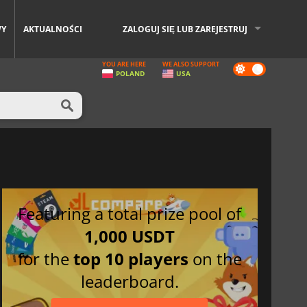
WY
AKTUALNOŚCI
ZALOGUJ SIĘ LUB ZAREJESTRUJ
YOU ARE HERE
WE ALSO SUPPORT
Dark
POLAND
USA
mode
Featuring a total prize pool of
1,000 USDT
for the
top 10 players
on the
leaderboard.