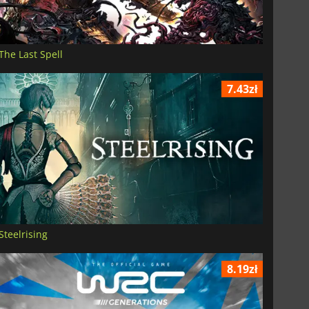
The Last Spell
7.43zł
Steelrising
8.19zł