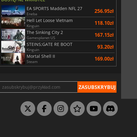
EA SPORTS Madden NFL 27
256.95zł
Eneba
Hell Let Loose Vietnam
118.10zł
Kinguin
The Sinking City 2
167.15zł
Gamesplanet US
STEINS;GATE RE BOOT
93.20zł
Kinguin
Mortal Shell II
169.00zł
Steam