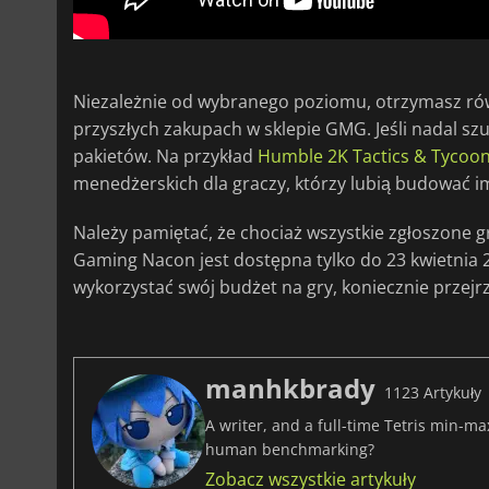
Niezależnie od wybranego poziomu, otrzymasz ró
przyszłych zakupach w sklepie GMG. Jeśli nadal szu
pakietów. Na przykład
Humble 2K Tactics & Tycoo
menedżerskich dla graczy, którzy lubią budować i
Należy pamiętać, że chociaż wszystkie zgłoszone 
Gaming Nacon jest dostępna tylko do 23 kwietnia 202
wykorzystać swój budżet na gry, koniecznie przejr
manhkbrady
1123 Artykuły
A writer, and a full-time Tetris min-m
human benchmarking?
Zobacz wszystkie artykuły