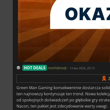
HOT DEALS
manhkbrady
-
13 kwi 2026, 20:13
Green Man Gaming konsekwentnie dostarcza solidn
ten najnowszy kontynuuje ten trend. Nowa kolekcj
od spokojnych doświadczeń po głębokie gry strategi
Nacon, ten pakiet jest zdecydowanie warty uwagi.