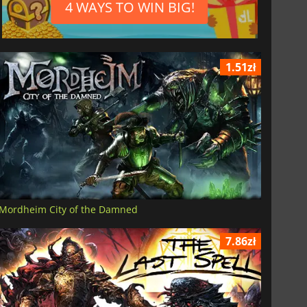
4 WAYS TO WIN BIG!
1.51zł
Mordheim City of the Damned
7.86zł