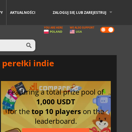
WY
AKTUALNOŚCI
ZALOGUJ SIĘ LUB ZAREJESTRUJ
YOU ARE HERE
WE ALSO SUPPORT
Dark
POLAND
USA
mode
perełki indie
Featuring a total prize pool of
1,000 USDT
for the
top 10 players
on the
leaderboard.