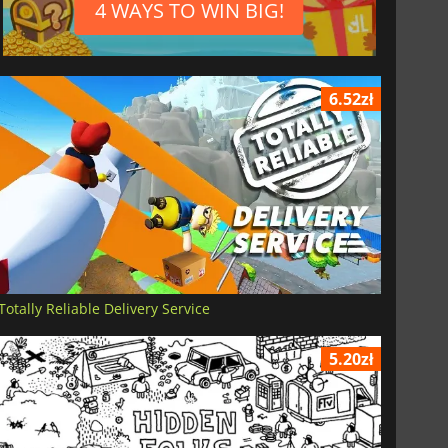
4 WAYS TO WIN BIG!
6.52zł
Totally Reliable Delivery Service
5.20zł