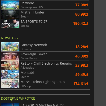
Palworld
77.98zł
Gamesplanet US
Mistfall Hunter
80.99zł
Steam
EA SPORTS FC 27
196.42zł
Eneba
NOWE GRY
Fantasy Network
18.28zł
Difmark
Sovereign Tower
46.39zł
Game Boost
ReStory Chill Electronics Repairs
33.98zł
Allyouplay
Montabi
49.49zł
Steam
Marvel Tokon Fighting Souls
174.61zł
LDShop
DOSTĘPNE WKRÓTCE
EA SPORTS Madden NFL 27