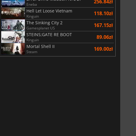
256.84zł
Eneba
Hell Let Loose Vietnam
118.10zł
Kinguin
The Sinking City 2
167.15zł
Gamesplanet US
STEINS;GATE RE BOOT
89.06zł
Kinguin
Mortal Shell II
169.00zł
Steam