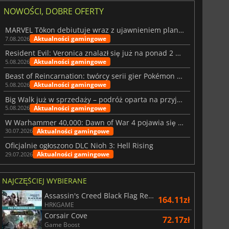
NOWOŚCI, DOBRE OFERTY
MARVEL Tōkon debiutuje wraz z ujawnieniem planu rozwoju na pierwszy rok
Aktualności gamingowe
7.08.2026
Resident Evil: Veronica znalazł się już na ponad 2 milionach list życzeń
Aktualności gamingowe
5.08.2026
Beast of Reincarnation: twórcy serii gier Pokémon wkraczają na nową ścieżkę
Aktualności gamingowe
5.08.2026
Big Walk już w sprzedaży – podróż oparta na przyjaźni
Aktualności gamingowe
5.08.2026
W Warhammer 40,000: Dawn of War 4 pojawia się frakcja Nekronów
Aktualności gamingowe
30.07.2026
Oficjalnie ogłoszono DLC Nioh 3: Hell Rising
Aktualności gamingowe
29.07.2026
NAJCZĘŚCIEJ WYBIERANE
Assassin's Creed Black Flag Resynced
164.11zł
HRKGAME
Corsair Cove
72.17zł
Game Boost