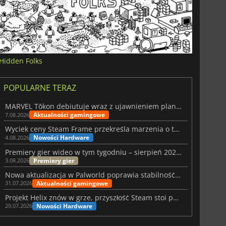
Hidden Folks
POPULARNE TERAZ
MARVEL Tōkon debiutuje wraz z ujawnieniem planu rozwoju na pierwszy rok
Aktualności gamingowe
7.08.2026
Wyciek ceny Steam Frame przekreśla marzenia o tanim zestawie VR
Nowości Hardware
4.08.2026
Premiery gier wideo w tym tygodniu – sierpień 2026 r. (32. tydzień)
Premiery gier
3.08.2026
Nowa aktualizacja w Palworld poprawia stabilność Sunreach i walk z bossami
Aktualności gamingowe
31.07.2026
Projekt Helix znów w grze, przyszłość Steam stoi pod znakiem zapytania
Nowości Hardware
29.07.2026