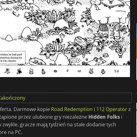
Zakończony
oferta. Darmowe kopie
Road Redemption
i
112 Operator
z
stąpione przez ulubione gry niezależne
Hidden Folks
i
ak zwykle, gracze mają tydzień na stałe dodanie tych
ore na PC.