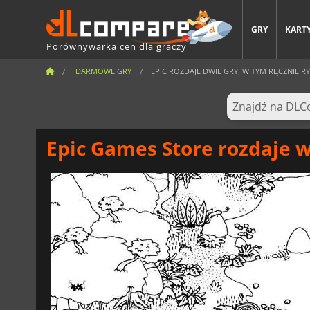
GRY
KARTY
Porównywarka cen dla graczy
DARMOWE GRY
EPIC ROZDAJE DWIE GRY, W TYM RĘCZNIE RY
Epic Games Store rozdaje w