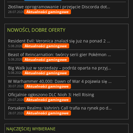
Złośliwe oprogramowanie i przejęcie Discorda dotknęły Meccha Chameleon
Aktualności gamingowe
28.07.2026
NOWOŚCI, DOBRE OFERTY
Resident Evil: Veronica znalazł się już na ponad 2 milionach list życzeń
Aktualności gamingowe
5.08.2026
Beast of Reincarnation: twórcy serii gier Pokémon wkraczają na nową ścieżkę
Aktualności gamingowe
5.08.2026
Big Walk już w sprzedaży – podróż oparta na przyjaźni
Aktualności gamingowe
5.08.2026
W Warhammer 40,000: Dawn of War 4 pojawia się frakcja Nekronów
Aktualności gamingowe
30.07.2026
Oficjalnie ogłoszono DLC Nioh 3: Hell Rising
Aktualności gamingowe
29.07.2026
Forsaken Realms: Vahrin’s Call trafia na rynek po dziesięciu latach prac
Aktualności gamingowe
28.07.2026
NAJCZĘŚCIEJ WYBIERANE