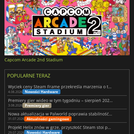
Capcom Arcade 2nd Stadium
POPULARNE TERAZ
Wyciek ceny Steam Frame przekreśla marzenia o tanim zestawie VR
Nowości Hardware
4.08.2026
Premiery gier wideo w tym tygodniu – sierpień 2026 r. (32. tydzień)
Premiery gier
3.08.2026
Nowa aktualizacja w Palworld poprawia stabilność Sunreach i walk z bossami
Aktualności gamingowe
31.07.2026
Projekt Helix znów w grze, przyszłość Steam stoi pod znakiem zapytania
Nowości Hardware
29.07.2026