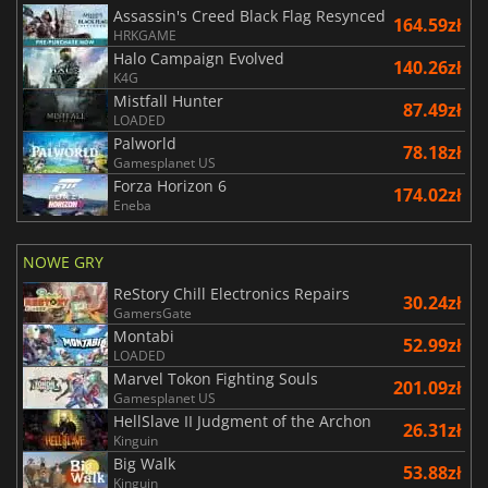
Assassin's Creed Black Flag Resynced
164.59zł
HRKGAME
Halo Campaign Evolved
140.26zł
K4G
Mistfall Hunter
87.49zł
LOADED
Palworld
78.18zł
Gamesplanet US
Forza Horizon 6
174.02zł
Eneba
NOWE GRY
ReStory Chill Electronics Repairs
30.24zł
GamersGate
Montabi
52.99zł
LOADED
Marvel Tokon Fighting Souls
201.09zł
Gamesplanet US
HellSlave II Judgment of the Archon
26.31zł
Kinguin
Big Walk
53.88zł
Kinguin