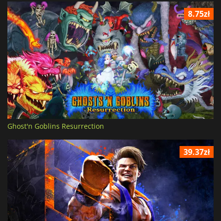
8.75zł
Ghost'n Goblins Resurrection
39.37zł