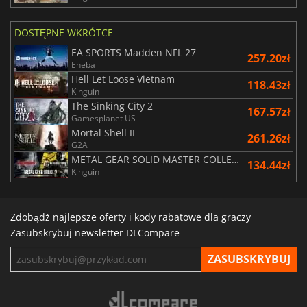
DOSTĘPNE WKRÓTCE
EA SPORTS Madden NFL 27
257.20zł
Eneba
Hell Let Loose Vietnam
118.43zł
Kinguin
The Sinking City 2
167.57zł
Gamesplanet US
Mortal Shell II
261.26zł
G2A
METAL GEAR SOLID MASTER COLLECTION Vol.2
134.44zł
Kinguin
Zdobądź najlepsze oferty i kody rabatowe dla graczy
Zasubskrybuj newsletter DLCompare