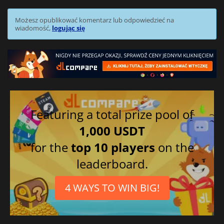
Możesz opublikować komentarz lub odpowiedzieć na
wiadomość,
logując się
Featuring a total prize pool of
1,000 USDT
for the
top 10 players
on the
leaderboard.
4 WAYS TO WIN BIG!