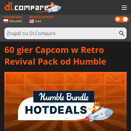
YOU ARE HERE
WE ALSO SUPPORT
Dark
GRY
POLAND
USA
mode
KARTY DO GIER
OPROGRAMOWANIE
60 gier Capcom w Retro
REWARDS
Revival Pack od Humble
SPRZĘT KOMPUTEROWY
AKTUALNOŚCI
ZALOGUJ SIĘ LUB ZAREJESTRUJ