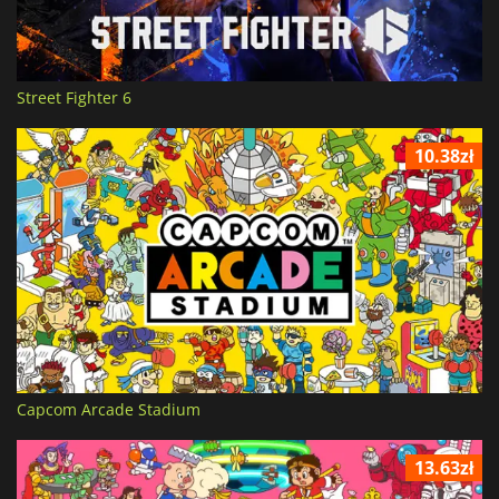
Street Fighter 6
10.38zł
Capcom Arcade Stadium
13.63zł