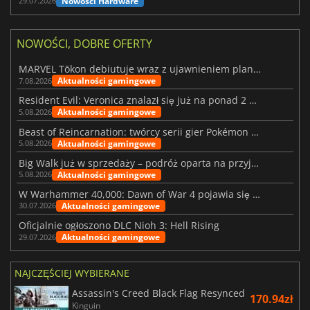
Nowości Hardware
29.07.2026
NOWOŚCI, DOBRE OFERTY
MARVEL Tōkon debiutuje wraz z ujawnieniem planu rozwoju na pierwszy rok
Aktualności gamingowe
7.08.2026
Resident Evil: Veronica znalazł się już na ponad 2 milionach list życzeń
Aktualności gamingowe
5.08.2026
Beast of Reincarnation: twórcy serii gier Pokémon wkraczają na nową ścieżkę
Aktualności gamingowe
5.08.2026
Big Walk już w sprzedaży – podróż oparta na przyjaźni
Aktualności gamingowe
5.08.2026
W Warhammer 40,000: Dawn of War 4 pojawia się frakcja Nekronów
Aktualności gamingowe
30.07.2026
Oficjalnie ogłoszono DLC Nioh 3: Hell Rising
Aktualności gamingowe
29.07.2026
NAJCZĘŚCIEJ WYBIERANE
Assassin's Creed Black Flag Resynced
170.94zł
Kinguin