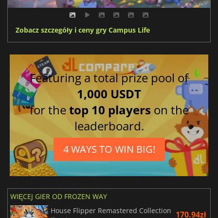
Zobacz szczegóły i ceny gry Campus Life
Featuring a total prize pool of
1,000 USDT
for the
top 10 players
on the
leaderboard.
4 WAYS TO WIN BIG!
WIĘCEJ GIER OD FROZEN WAY
House Flipper Remastered Collection
170.94zł