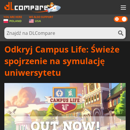
YOU ARE HERE
WE ALSO SUPPORT
Dark
GRY
POLAND
USA
mode
KARTY DO GIER
OPROGRAMOWANIE
Odkryj Campus Life: Świeże
REWARDS
spojrzenie na symulację
SPRZĘT KOMPUTEROWY
uniwersytetu
AKTUALNOŚCI
ZALOGUJ SIĘ LUB ZAREJESTRUJ