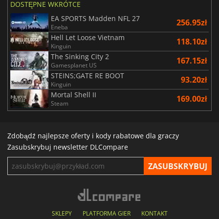
DOSTĘPNE WKRÓTCE
EA SPORTS Madden NFL 27
256.95zł
Eneba
Hell Let Loose Vietnam
118.10zł
Kinguin
The Sinking City 2
167.15zł
Gamesplanet US
STEINS;GATE RE BOOT
93.20zł
Kinguin
Mortal Shell II
169.00zł
Steam
Zdobądź najlepsze oferty i kody rabatowe dla graczy
Zasubskrybuj newsletter DLCompare
SKLEPY
PLATFORMA GIER
KONTAKT