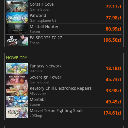
Corsair Cove
72.17zł
Game Boost
Palworld
77.98zł
Gamesplanet US
Mistfall Hunter
80.99zł
Steam
EA SPORTS FC 27
196.50zł
Eneba
NOWE GRY
Fantasy Network
18.18zł
Difmark
Sovereign Tower
45.73zł
Game Boost
ReStory Chill Electronics Repairs
33.98zł
Allyouplay
Montabi
49.49zł
Steam
Marvel Tokon Fighting Souls
174.61zł
LDShop