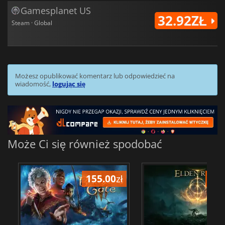
Gamesplanet US
32.92ZŁ
Steam · Global
Możesz opublikować komentarz lub odpowiedzieć na
wiadomość,
logując się
Może Ci się również spodobać
155.00
zł
175