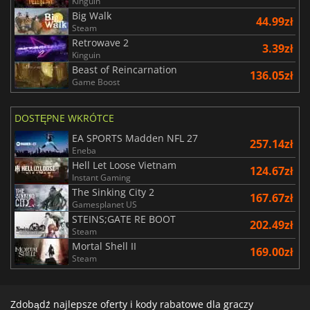
Kinguin
Big Walk
44.99zł
Steam
Retrowave 2
3.39zł
Kinguin
Beast of Reincarnation
136.05zł
Game Boost
DOSTĘPNE WKRÓTCE
EA SPORTS Madden NFL 27
257.14zł
Eneba
Hell Let Loose Vietnam
124.67zł
Instant Gaming
The Sinking City 2
167.67zł
Gamesplanet US
STEINS;GATE RE BOOT
202.49zł
Steam
Mortal Shell II
169.00zł
Steam
Zdobądź najlepsze oferty i kody rabatowe dla graczy