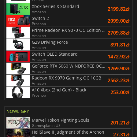
Xbox Series X Standard
2199.82zł
Amazon
Switch 2
2099.00zł
Proshop
Prime Radeon RX 9070 OC Edition 16GB
2709.88zł
Amazon
G29 Driving Force
891.81zł
Amazon
Switch OLED Standard
1472.92zł
Amazon
GeForce RTX 5060 WINDFORCE OC 8G
1269.90zł
Amazon
Radeon RX 9070 Gaming OC 16GB
2562.23zł
Amazon
A10 Xbox (2nd Gen) - Black
253.00zł
Proshop
NOWE GRY
Marvel Tokon Fighting Souls
201.21zł
Gamesplanet US
HellSlave II Judgment of the Archon
27.31zł