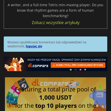
A writer, and a full-time Tetris min-maxing player. Do you
know that rhythm games are a form of human
benchmarking?
Zobacz wszystkie artykuły
Możesz opublikować komentarz lub odpowiedzieć na
wiadomość,
logując się
Featuring a total prize pool of
1,000 USDT
for the
top 10 players
on the