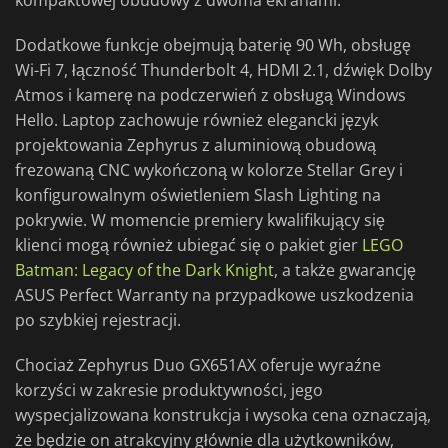
kompaktowej obudowy z dwoma ekranami.
Dodatkowe funkcje obejmują baterię 90 Wh, obsługę
Wi-Fi 7, łączność Thunderbolt 4, HDMI 2.1, dźwięk Dolby
Atmos i kamerę na podczerwień z obsługą Windows
Hello. Laptop zachowuje również elegancki język
projektowania Zephyrus z aluminiową obudową
frezowaną CNC wykończoną w kolorze Stellar Grey i
konfigurowalnym oświetleniem Slash Lighting na
pokrywie. W momencie premiery kwalifikujący się
klienci mogą również ubiegać się o pakiet gier
LEGO
Batman: Legacy of the Dark Knight
, a także gwarancję
ASUS Perfect Warranty na przypadkowe uszkodzenia
po szybkiej rejestracji.
Chociaż Zephyrus Duo GX651AX oferuje wyraźne
korzyści w zakresie produktywności, jego
wyspecjalizowana konstrukcja i wysoka cena oznaczają,
że będzie on atrakcyjny głównie dla użytkowników,