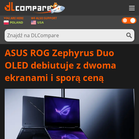
YOU ARE HERE
WE ALSO SUPPORT
Dark
GRY
POLAND
USA
mode
KARTY DO GIER
OPROGRAMOWANIE
ASUS ROG Zephyrus Duo
REWARDS
OLED debiutuje z dwoma
SPRZĘT KOMPUTEROWY
ekranami i sporą ceną
AKTUALNOŚCI
ZALOGUJ SIĘ LUB ZAREJESTRUJ