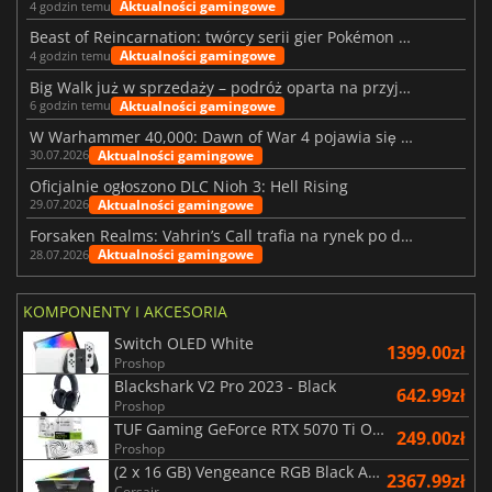
Aktualności gamingowe
4 godzin temu
Beast of Reincarnation: twórcy serii gier Pokémon wkraczają na nową ścieżkę
Aktualności gamingowe
4 godzin temu
Big Walk już w sprzedaży – podróż oparta na przyjaźni
Aktualności gamingowe
6 godzin temu
W Warhammer 40,000: Dawn of War 4 pojawia się frakcja Nekronów
Aktualności gamingowe
30.07.2026
Oficjalnie ogłoszono DLC Nioh 3: Hell Rising
Aktualności gamingowe
29.07.2026
Forsaken Realms: Vahrin’s Call trafia na rynek po dziesięciu latach prac
Aktualności gamingowe
28.07.2026
KOMPONENTY I AKCESORIA
Switch OLED White
1399.00zł
Proshop
Blackshark V2 Pro 2023 - Black
642.99zł
Proshop
TUF Gaming GeForce RTX 5070 Ti OC White Edition 16GB
249.00zł
Proshop
(2 x 16 GB) Vengeance RGB Black AMD Expo 6000 MHz - CAS 30
2367.99zł
Corsair