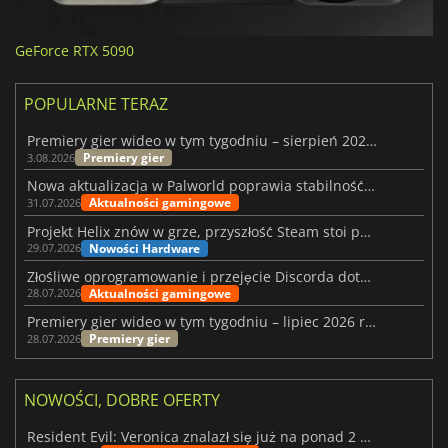
GeForce RTX 5090
POPULARNE TERAZ
Premiery gier wideo w tym tygodniu – sierpień 2026 r. (32. tydzień)
Premiery gier
3.08.2026
Nowa aktualizacja w Palworld poprawia stabilność Sunreach i walk z bossami
Aktualności gamingowe
31.07.2026
Projekt Helix znów w grze, przyszłość Steam stoi pod znakiem zapytania
Nowości Hardware
29.07.2026
Złośliwe oprogramowanie i przejęcie Discorda dotknęły Meccha Chameleon
Aktualności gamingowe
28.07.2026
Premiery gier wideo w tym tygodniu – lipiec 2026 r. (tydzień 31)
Premiery gier
28.07.2026
NOWOŚCI, DOBRE OFERTY
Resident Evil: Veronica znalazł się już na ponad 2 milionach list życzeń