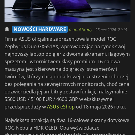
NOWOŚCI HARDWARE
manhkbrady
-
25 maj 2026, 21:15
Firma ASUS oficjalnie zaprezentowała model ROG
Zephyrus Duo GX651AX, wprowadzając na rynek swój
najnowszy laptop do gier z dwoma ekranami, flagowym
sprzętem i wzornictwem klasy premium. 16-calowa
maszyna jest skierowana do graczy, streamerów i
twórców, którzy chcą dodatkowej przestrzeni roboczej
bez polegania na zewnętrznych monitorach, choć cena
odzwierciedla jej ambitny zestaw funkcji, maksymalnie
5500 USD / 5100 EUR / 4600 GBP w ekskluzywnej
przedsprzedaży w
ASUS eShop
od 18 maja 2026 roku.
Największą atrakcją są dwa 16-calowe ekrany dotykowe
ROG Nebula HDR OLED. Oba wyświetlacze