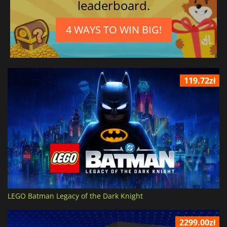
leaderboard.
4 WAYS TO WIN BIG!
119.72zł
LEGO Batman Legacy of the Dark Knight
2299.00zł