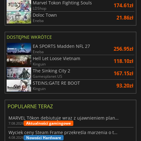
Marvel Tokon Fighting Souls
174.61zł
LDShop
Doloc Town
21.86zł
Eneba
DOSTĘPNE WKRÓTCE
EA SPORTS Madden NFL 27
256.95zł
Eneba
Hell Let Loose Vietnam
118.10zł
Kinguin
The Sinking City 2
167.15zł
Gamesplanet US
STEINS;GATE RE BOOT
93.20zł
Kinguin
POPULARNE TERAZ
MARVEL Tōkon debiutuje wraz z ujawnieniem planu rozwoju na pierwszy rok
Aktualności gamingowe
7.08.2026
Wyciek ceny Steam Frame przekreśla marzenia o tanim zestawie VR
Nowości Hardware
4.08.2026