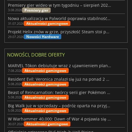
Premiery gier wideo w tym tygodniu – sierpień 2026 r. (32. tydzień)
Premiery gier
3.08.2026
Nowa aktualizacja w Palworld poprawia stabilność Sunreach i walk z bossami
Aktualności gamingowe
31.07.2026
Projekt Helix znów w grze, przyszłość Steam stoi pod znakiem zapytania
Nowości Hardware
29.07.2026
NOWOŚCI, DOBRE OFERTY
MARVEL Tōkon debiutuje wraz z ujawnieniem planu rozwoju na pierwszy rok
Aktualności gamingowe
7.08.2026
Resident Evil: Veronica znalazł się już na ponad 2 milionach list życzeń
Aktualności gamingowe
5.08.2026
Beast of Reincarnation: twórcy serii gier Pokémon wkraczają na nową ścieżkę
Aktualności gamingowe
5.08.2026
Big Walk już w sprzedaży – podróż oparta na przyjaźni
Aktualności gamingowe
5.08.2026
W Warhammer 40,000: Dawn of War 4 pojawia się frakcja Nekronów
Aktualności gamingowe
30.07.2026