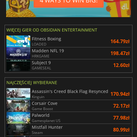
4 WAYS TO WIN BIG!
WIĘCEJ GIER OD OBSIDIAN ENTERTAINMENT
Fitness Boxing
164.79zł
LOADED
Madden NFL 19
198.47zł
HRKGAME
Subject 9
12.60zł
GAMESEAL
NAJCZĘŚCIEJ WYBIERANE
Assassin's Creed Black Flag Resynced
170.94zł
Kinguin
Corsair Cove
72.17zł
Game Boost
Palworld
77.98zł
Gamesplanet US
Mistfall Hunter
80.99zł
Steam