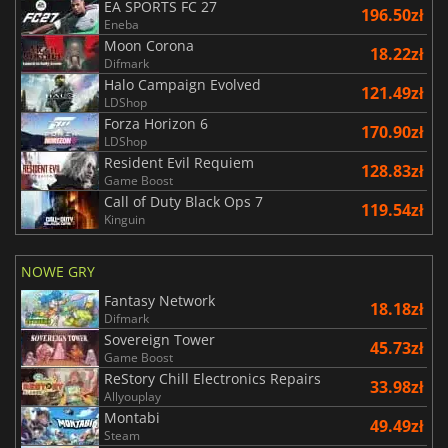
EA SPORTS FC 27
196.50zł
Eneba
Moon Corona
18.22zł
Difmark
Halo Campaign Evolved
121.49zł
LDShop
Forza Horizon 6
170.90zł
LDShop
Resident Evil Requiem
128.83zł
Game Boost
Call of Duty Black Ops 7
119.54zł
Kinguin
NOWE GRY
Fantasy Network
18.18zł
Difmark
Sovereign Tower
45.73zł
Game Boost
ReStory Chill Electronics Repairs
33.98zł
Allyouplay
Montabi
49.49zł
Steam