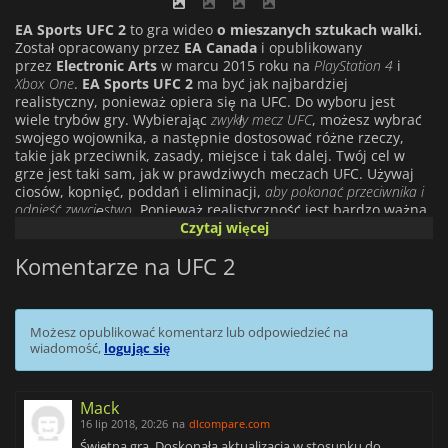
EA Sports UFC 2
to gra wideo
o mieszanych sztukach walki.
Został opracowany przez
EA Canada
i opublikowany
przez
Electronic Arts
w marcu 2015 roku na
PlayStation 4
i
Xbox One
.
EA Sports UFC 2
ma być jak najbardziej
realistyczny, ponieważ opiera się na UFC. Do wyboru jest
wiele trybów gry. Wybierając
zwykły mecz UFC
, możesz wybrać
swojego wojownika, a następnie dostosować różne rzeczy,
takie jak przeciwnik, zasady, miejsce i tak dalej. Twój cel w
grze jest taki sam, jak w prawdziwych meczach UFC. Używaj
ciosów, kopnięć, poddań i eliminacji,
aby pokonać przeciwnika i
odnieść zwycięstwo
. Ponieważ realistyczność jest bardzo ważna
w EA Sports UFC 2, widoczne są obrażenia, które zadają
Czytaj więcej
zawodnicy podczas meczu. Do wyboru masz wiele innych
Komentarze na UFC 2
trybów, takich jak
tryb kariery, tryb drużynowy, tryb
treningowy
i
nokaut
. Tryb kariery pozwala stworzyć własnego
wojownika, z którym próbujesz wspiąć się na rankingi UFC.
Możesz wybrać prawdziwego wojownika lub stworzyć
Możesz opublikować komentarz lub odpowiedzieć na
własnego, to nie ma znaczenia. Tryb nokaut jest bardzo
wiadomość,
logując się
podobny do zwykłych walk, jedyną różnicą jest to, że możesz
wygrać tylko przez
nokaut
. W tym trybie usuwane są również
paski wytrzymałości, aby podkreślić ataki zamiast poddań i
Mack
walki wręcz. Tryb Ultimate Team polega na
budowaniu talii kart
16 lip 2018, 20:26
na
dlcompare.com
reprezentujących wojowników, a następnie na walce z innymi
graczami i ich taliami. Monety są zdobywane po walkach,
Świetna gra. Doskonała aktualizacja w stosunku do