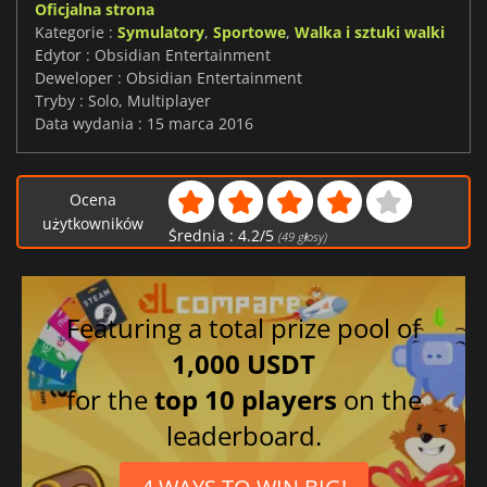
Oficjalna strona
Kategorie :
Symulatory
,
Sportowe
,
Walka i sztuki walki
Edytor : Obsidian Entertainment
Deweloper : Obsidian Entertainment
Tryby : Solo, Multiplayer
Data wydania : 15 marca 2016
Ocena
użytkowników
Średnia :
4.2
/
5
(
49
głosy)
Featuring a total prize pool of
1,000 USDT
for the
top 10 players
on the
leaderboard.