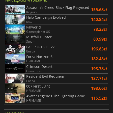
NAJCZĘŚCIEJ WYBIERANE
Assassin's Creed Black Flag Resynced
155.68zł
Kinguin
Halo Campaign Evolved
140.84zł
K4G
Palworld
78.23zł
Gamesplanet US
Mistfall Hunter
80.99zł
Steam
EA SPORTS FC 27
196.83zł
Eneba
Forza Horizon 6
182.48zł
HRKGAME
Crimson Desert
193.78zł
Game Boost
Resident Evil Requiem
137.71zł
Eneba
007 First Light
198.66zł
HRKGAME
Avatar Legends The Fighting Game
115.52zł
HRKGAME