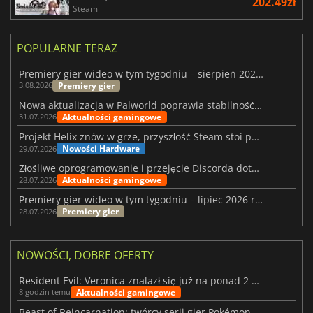
202.49zł
Steam
POPULARNE TERAZ
Premiery gier wideo w tym tygodniu – sierpień 2026 r. (32. tydzień)
Premiery gier
3.08.2026
Nowa aktualizacja w Palworld poprawia stabilność Sunreach i walk z bossami
Aktualności gamingowe
31.07.2026
Projekt Helix znów w grze, przyszłość Steam stoi pod znakiem zapytania
Nowości Hardware
29.07.2026
Złośliwe oprogramowanie i przejęcie Discorda dotknęły Meccha Chameleon
Aktualności gamingowe
28.07.2026
Premiery gier wideo w tym tygodniu – lipiec 2026 r. (tydzień 31)
Premiery gier
28.07.2026
NOWOŚCI, DOBRE OFERTY
Resident Evil: Veronica znalazł się już na ponad 2 milionach list życzeń
Aktualności gamingowe
8 godzin temu
Beast of Reincarnation: twórcy serii gier Pokémon wkraczają na nową ścieżkę