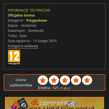
INFORMACJE TECHNICZNE
Oficjalna strona
Kategorie :
Przygodowe
Edytor : Nintendo
Deweloper : Nintendo
Tryby : Solo
Data wydania : 13 lutego 2015
Kategoria wiekowa
Ocena
użytkowników
Średnia :
5
/
5
(
30
głosy)
Featuring a total prize pool of