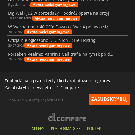
Aktualności gamingowe
9 godzin temu
Big Walk już w sprzedaży – podróż oparta na przyjaźni
Aktualności gamingowe
10 godzin temu
W Warhammer 40,000: Dawn of War 4 pojawia się frakcja Nekronów
Aktualności gamingowe
30.07.2026
Oficjalnie ogłoszono DLC Nioh 3: Hell Rising
Aktualności gamingowe
29.07.2026
Forsaken Realms: Vahrin’s Call trafia na rynek po dziesięciu latach prac
Aktualności gamingowe
28.07.2026
Zdobądź najlepsze oferty i kody rabatowe dla graczy
Zasubskrybuj newsletter DLCompare
SKLEPY
PLATFORMA GIER
KONTAKT