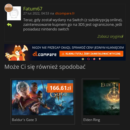
Fatum67
27 lut 2022, 04:53
na
dlcompare.fr
Teraz, gdy został wydany na Switch (z subskrypcją online),
zainteresowanie kupnem go na 3DS jest ograniczone, jeśli
posiadasz nintendo switch
Zobacz oryginał
Może Ci się również spodobać
166.61
zł
175
Baldur's Gate 3
Elden Ring