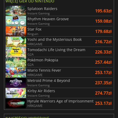
WIĘCEJ GIER OD NINTENDO
Splatoon Raiders
195.63zł
Instant Gaming
Rhythm Heaven Groove
159.08zł
Instant Gaming
Star Fox
179.68zł
Kinguin
Yoshi and the Mysterious Book
216.72zł
HRKGAME
Tomodachi Life Living the Dream
226.33zł
G2A
Pokémon Pokopia
257.44zł
G2A
Mario Tennis Fever
253.17zł
HRKGAME
Metroid Prime 4 Beyond
237.35zł
Instant Gaming
Kirby Air Riders
274.77zł
Instant Gaming
Hyrule Warriors Age of Imprisonment
253.17zł
HRKGAME