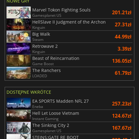
NOWE GRY
Marvel Tokon Fighting Souls
201.21zł
Gamesplanet US
HellSlave II Judgment of the Archon
27.31zł
Kinguin
Big Walk
44.99zł
Steam
Retrowave 2
3.39zł
Kinguin
Beast of Reincarnation
136.05zł
Game Boost
The Ranchers
61.79zł
LOADED
DOSTĘPNE WKRÓTCE
EA SPORTS Madden NFL 27
257.23zł
Eneba
Hell Let Loose Vietnam
124.67zł
Instant Gaming
The Sinking City 2
167.67zł
Gamesplanet US
STEINS;GATE RE BOOT