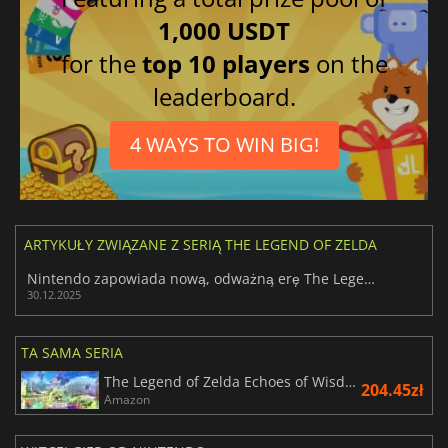
1,000 USDT
for the
top 10 players
on the
leaderboard.
4 WAYS TO WIN BIG!
ARTYKUŁY ZWIĄZANE Z SERIĄ THE LEGEND OF ZELDA
Nintendo zapowiada nową, odważną erę The Legend of Zelda
30.12.2025
TA SAMA SERIA
The Legend of Zelda Echoes of Wisdom
204.45zł
Amazon