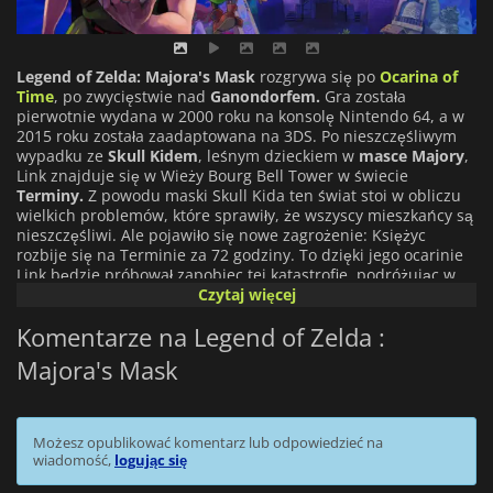
Legend of Zelda: Majora's Mask
rozgrywa się po
Ocarina of
Time
, po zwycięstwie nad
Ganondorfem.
Gra została
pierwotnie wydana w 2000 roku na konsolę Nintendo 64, a w
2015 roku została zaadaptowana na 3DS. Po nieszczęśliwym
wypadku ze
Skull Kidem
, leśnym dzieckiem w
masce Majory
,
Link znajduje się w Wieży Bourg Bell Tower w świecie
Terminy.
Z powodu maski Skull Kida ten świat stoi w obliczu
wielkich problemów, które sprawiły, że wszyscy mieszkańcy są
nieszczęśliwi. Ale pojawiło się nowe zagrożenie: Księżyc
rozbije się na Terminie za 72 godziny. To dzięki jego ocarinie
Link będzie próbował zapobiec tej katastrofie, podróżując w
czasie raz po raz, aby zmienić bieg rzeczy. Rozgrywka jest
Czytaj więcej
podobna do poprzedniej części, z kilkoma nowymi funkcjami.
Komentarze na Legend of Zelda :
Między innymi zegar wskazujący dzień i godzinę, dziennik
Boombersa, który wskazuje misje w toku lub w przyszłości i
Majora's Mask
oczywiście maski, wszystkie z różnymi mocami, które Link
będzie mógł użyć, aby spróbować uratować Terminę.
Możesz opublikować komentarz lub odpowiedzieć na
wiadomość,
logując się