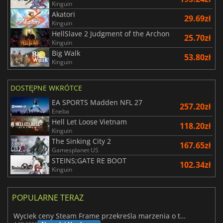
Kinguin
Akatori
29.69zł
Kinguin
HellSlave 2 Judgment of the Archon
25.70zł
Kinguin
Big Walk
53.80zł
Kinguin
DOSTĘPNE WKRÓTCE
EA SPORTS Madden NFL 27
257.20zł
Eneba
Hell Let Loose Vietnam
118.20zł
Kinguin
The Sinking City 2
167.65zł
Gamesplanet US
STEINS;GATE RE BOOT
102.34zł
Kinguin
POPULARNE TERAZ
Wyciek ceny Steam Frame przekreśla marzenia o tanim zestawie VR