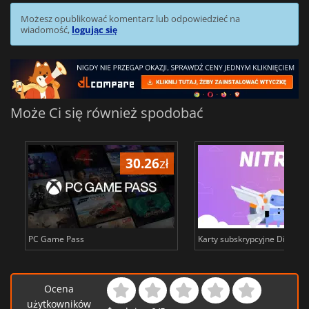
Możesz opublikować komentarz lub odpowiedzieć na
wiadomość,
logując się
Może Ci się również spodobać
30.26
zł
PC Game Pass
Karty subskrypcyjne Discord 
Ocena
użytkowników