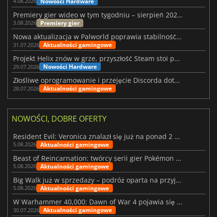
Nowości Hardware
4.08.2026
Premiery gier wideo w tym tygodniu – sierpień 2026 r. (32. tydzień)
Premiery gier
3.08.2026
Nowa aktualizacja w Palworld poprawia stabilność Sunreach i walk z bossami
Aktualności gamingowe
31.07.2026
Projekt Helix znów w grze, przyszłość Steam stoi pod znakiem zapytania
Nowości Hardware
29.07.2026
Złośliwe oprogramowanie i przejęcie Discorda dotknęły Meccha Chameleon
Aktualności gamingowe
28.07.2026
NOWOŚCI, DOBRE OFERTY
Resident Evil: Veronica znalazł się już na ponad 2 milionach list życzeń
Aktualności gamingowe
5.08.2026
Beast of Reincarnation: twórcy serii gier Pokémon wkraczają na nową ścieżkę
Aktualności gamingowe
5.08.2026
Big Walk już w sprzedaży – podróż oparta na przyjaźni
Aktualności gamingowe
5.08.2026
W Warhammer 40,000: Dawn of War 4 pojawia się frakcja Nekronów
Aktualności gamingowe
30.07.2026