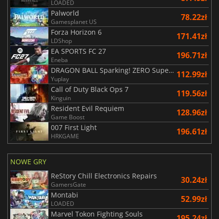
LOADED
Palworld
78.22zł
Gamesplanet US
Forza Horizon 6
171.41zł
LDShop
EA SPORTS FC 27
196.71zł
Eneba
DRAGON BALL Sparking! ZERO Super Limit Breaking NEO
112.99zł
Yuplay
Call of Duty Black Ops 7
119.56zł
Kinguin
Resident Evil Requiem
128.96zł
Game Boost
007 First Light
196.61zł
HRKGAME
NOWE GRY
ReStory Chill Electronics Repairs
30.24zł
GamersGate
Montabi
52.99zł
LOADED
Marvel Tokon Fighting Souls
195.24zł