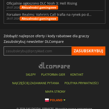
Oficjalnie ogłoszono DLC Nioh 3: Hell Rising
Aktualności gamingowe
29.07.2026
Forsaken Realms: Vahrin’s Call trafia na rynek po dziesięciu latach prac
Aktualności gamingowe
28.07.2026
Zdobądź najlepsze oferty i kody rabatowe dla graczy
Zasubskrybuj newsletter DLCompare
SKLEPY
PLATFORMA GIER
KONTAKT
NAJCZĘŚCIEJ ZADAWANE PYTANIA
POLITYKA PRYWATNOŚCI
MAPA STRONY
POLAND
© 2026 SAS DIGITAL SERVICES, Wszystkie prawa zastrzeżone.