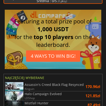
Średnia :
0
/
5
(
0
głosy)
Featuring a total prize pool of
1,000 USDT
for the
top 10 players
on the
leaderboard.
4 WAYS TO WIN BIG!
NAJCZĘŚCIEJ WYBIERANE
Assassin's Creed Black Flag Resynced
170.96zł
Kinguin
Halo Campaign Evolved
121.85zł
LDShop
Mistfall Hunter
87.49zł