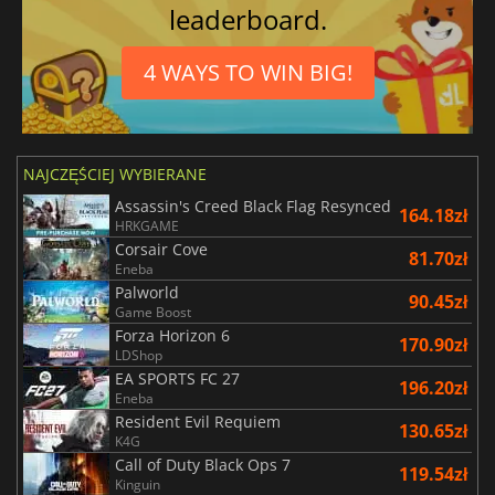
leaderboard.
4 WAYS TO WIN BIG!
NAJCZĘŚCIEJ WYBIERANE
Assassin's Creed Black Flag Resynced
164.18zł
HRKGAME
Corsair Cove
81.70zł
Eneba
Palworld
90.45zł
Game Boost
Forza Horizon 6
170.90zł
LDShop
EA SPORTS FC 27
196.20zł
Eneba
Resident Evil Requiem
130.65zł
K4G
Call of Duty Black Ops 7
119.54zł
Kinguin