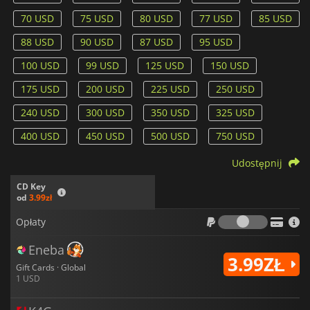
70 USD
75 USD
80 USD
77 USD
85 USD
88 USD
90 USD
87 USD
95 USD
100 USD
99 USD
125 USD
150 USD
175 USD
200 USD
225 USD
250 USD
240 USD
300 USD
350 USD
325 USD
400 USD
450 USD
500 USD
750 USD
Udostępnij
CD Key
od
3.99zł
Opłaty
Opłaty
Eneba
3.99ZŁ
Gift Cards · Global
1 USD