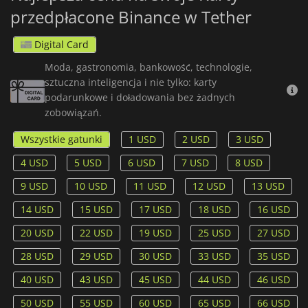
przedpłacone Binance w Tether
Digital Card
Moda, gastronomia, bankowość, technologie,
sztuczna inteligencja i nie tylko: karty
podarunkowe i doładowania bez żadnych
zobowiązań.
Wszystkie gatunki
1 USD
2 USD
3 USD
4 USD
5 USD
6 USD
7 USD
8 USD
9 USD
10 USD
11 USD
12 USD
13 USD
14 USD
15 USD
17 USD
18 USD
16 USD
20 USD
22 USD
19 USD
25 USD
27 USD
28 USD
29 USD
30 USD
33 USD
35 USD
40 USD
43 USD
45 USD
44 USD
46 USD
50 USD
55 USD
60 USD
65 USD
66 USD