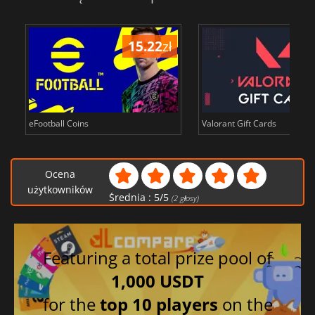
15.22
zł
10
eFootball Coins
Valorant Gift Cards
Ocena
użytkowników
Średnia :
5
/
5
(
2
głosy)
Featuring a total prize pool of
1,000 USDT
for the
top 10 players
on the