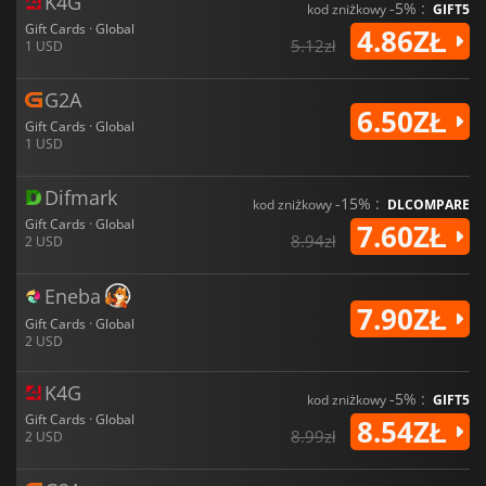
K4G
-5% :
kod zniżkowy
GIFT5
Gift Cards · Global
4.86ZŁ
5.12zł
1 USD
G2A
6.50ZŁ
Gift Cards · Global
1 USD
Difmark
-15% :
kod zniżkowy
DLCOMPARE
Gift Cards · Global
7.60ZŁ
8.94zł
2 USD
Eneba
7.90ZŁ
Gift Cards · Global
2 USD
K4G
-5% :
kod zniżkowy
GIFT5
Gift Cards · Global
8.54ZŁ
8.99zł
2 USD