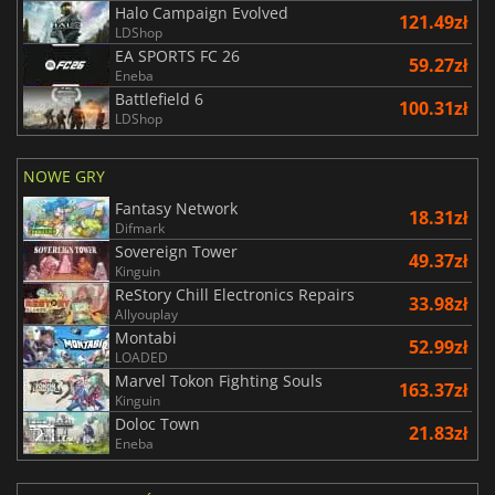
Halo Campaign Evolved
121.49zł
LDShop
EA SPORTS FC 26
59.27zł
Eneba
Battlefield 6
100.31zł
LDShop
NOWE GRY
Fantasy Network
18.31zł
Difmark
Sovereign Tower
49.37zł
Kinguin
ReStory Chill Electronics Repairs
33.98zł
Allyouplay
Montabi
52.99zł
LOADED
Marvel Tokon Fighting Souls
163.37zł
Kinguin
Doloc Town
21.83zł
Eneba