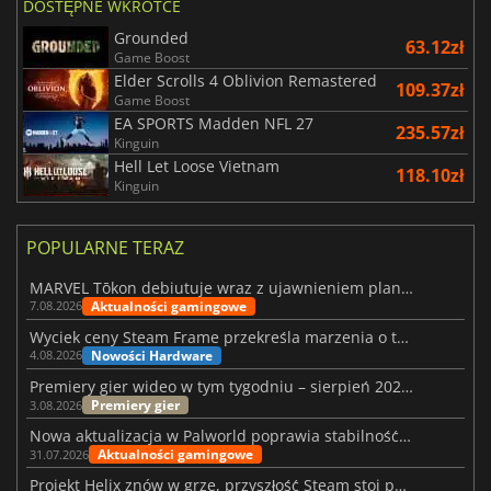
DOSTĘPNE WKRÓTCE
Grounded
63.12zł
Game Boost
Elder Scrolls 4 Oblivion Remastered
109.37zł
Game Boost
EA SPORTS Madden NFL 27
235.57zł
Kinguin
Hell Let Loose Vietnam
118.10zł
Kinguin
POPULARNE TERAZ
MARVEL Tōkon debiutuje wraz z ujawnieniem planu rozwoju na pierwszy rok
Aktualności gamingowe
7.08.2026
Wyciek ceny Steam Frame przekreśla marzenia o tanim zestawie VR
Nowości Hardware
4.08.2026
Premiery gier wideo w tym tygodniu – sierpień 2026 r. (32. tydzień)
Premiery gier
3.08.2026
Nowa aktualizacja w Palworld poprawia stabilność Sunreach i walk z bossami
Aktualności gamingowe
31.07.2026
Projekt Helix znów w grze, przyszłość Steam stoi pod znakiem zapytania