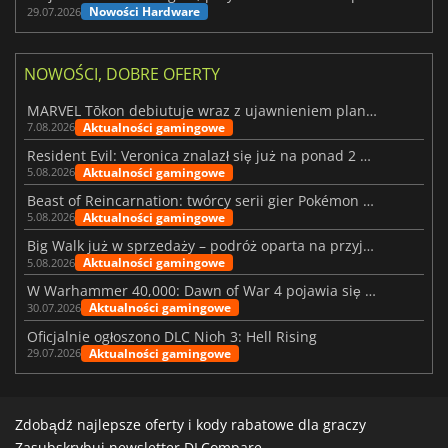
Nowości Hardware
29.07.2026
NOWOŚCI, DOBRE OFERTY
MARVEL Tōkon debiutuje wraz z ujawnieniem planu rozwoju na pierwszy rok
Aktualności gamingowe
7.08.2026
Resident Evil: Veronica znalazł się już na ponad 2 milionach list życzeń
Aktualności gamingowe
5.08.2026
Beast of Reincarnation: twórcy serii gier Pokémon wkraczają na nową ścieżkę
Aktualności gamingowe
5.08.2026
Big Walk już w sprzedaży – podróż oparta na przyjaźni
Aktualności gamingowe
5.08.2026
W Warhammer 40,000: Dawn of War 4 pojawia się frakcja Nekronów
Aktualności gamingowe
30.07.2026
Oficjalnie ogłoszono DLC Nioh 3: Hell Rising
Aktualności gamingowe
29.07.2026
Zdobądź najlepsze oferty i kody rabatowe dla graczy
Zasubskrybuj newsletter DLCompare