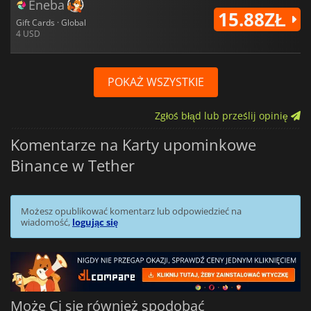
Eneba
15.88ZŁ
Gift Cards · Global
4 USD
POKAŻ WSZYSTKIE
Zgłoś błąd lub prześlij opinię
Komentarze na Karty upominkowe
Binance w Tether
Możesz opublikować komentarz lub odpowiedzieć na
wiadomość,
logując się
Może Ci się również spodobać