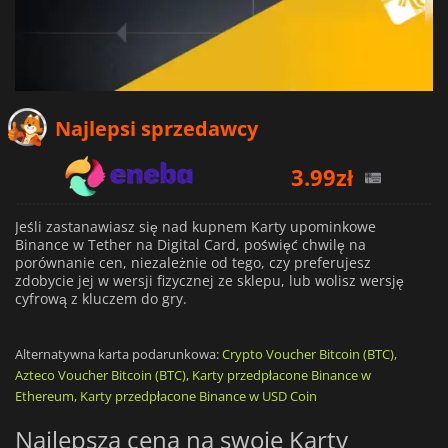
Najlepsi sprzedawcy
3.99
zł
4.86
zł
Jeśli zastanawiasz się nad kupnem Karty upominkowe
6.50
zł
Binance w Tether na Digital Card, poświęć chwilę na
porównanie cen, niezależnie od tego, czy preferujesz
zdobycie jej w wersji fizycznej ze sklepu, lub wolisz wersję
cyfrową z kluczem do gry.
Alternatywna karta podarunkowa:
Crypto Voucher Bitcoin (BTC)
,
Azteco Voucher Bitcoin (BTC)
,
Karty przedpłacone Binance w
Ethereum
,
Karty przedpłacone Binance w USD Coin
Najlepsza cena na swoje Karty