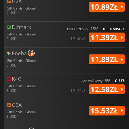
G2A
10.89ZŁ
Gift Cards · Global
2 USD
Difmark
-15% :
kod zniżkowy
DLCOMPARE
Gift Cards · Global
11.39ZŁ
13.40zł
3 USD
Eneba
11.89ZŁ
Gift Cards · Global
3 USD
K4G
-5% :
kod zniżkowy
GIFT5
Gift Cards · Global
12.58ZŁ
13.24zł
3 USD
G2A
15.53ZŁ
Gift Cards · Global
3 USD