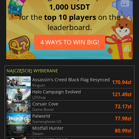
1,000 USDT
for the
top 10 players
on the
leaderboard.
4 WAYS TO WIN BIG!
NAJCZĘŚCIEJ WYBIERANE
Assassin's Creed Black Flag Resynced
170.94zł
Kinguin
Halo Campaign Evolved
121.49zł
LDShop
Corsair Cove
72.17zł
Game Boost
Palworld
77.98zł
Gamesplanet US
Mistfall Hunter
80.99zł
Steam