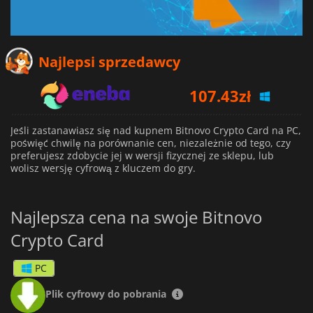
Najlepsi sprzedawcy
107.43
zł
137.37
zł
Jeśli zastanawiasz się nad kupnem Bitnovo Crypto Card na PC,
poświęć chwilę na porównanie cen, niezależnie od tego, czy
preferujesz zdobycie jej w wersji fizycznej ze sklepu, lub
wolisz wersję cyfrową z kluczem do gry.
Najlepsza cena na swoje Bitnovo
Crypto Card
PC
Plik cyfrowy do pobrania