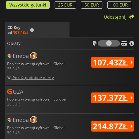
Wszystkie gatunki
25 EUR
50 EUR
100 EUR
Udostępnij
CD Key
od
107.43zł
Opłaty
Opłaty
Eneba
107.43ZŁ
Pobierz w wersji cyfrowej · Global
25 EUR
Pokaż podobne oferty
G2A
137.37ZŁ
Pobierz w wersji cyfrowej · Europe
25 EUR
Eneba
214.87ZŁ
Pobierz w wersji cyfrowej · Global
50 EUR