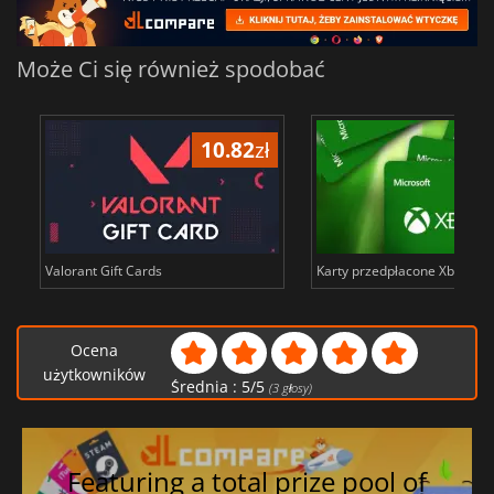
Może Ci się również spodobać
10.82
zł
18
Valorant Gift Cards
Karty przedpłacone Xbox Liv
Ocena
użytkowników
Średnia :
5
/
5
(
3
głosy)
Featuring a total prize pool of