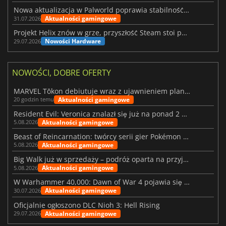
Nowa aktualizacja w Palworld poprawia stabilność Sunreach i walk z bossami
Aktualności gamingowe
31.07.2026
Projekt Helix znów w grze, przyszłość Steam stoi pod znakiem zapytania
Nowości Hardware
29.07.2026
NOWOŚCI, DOBRE OFERTY
MARVEL Tōkon debiutuje wraz z ujawnieniem planu rozwoju na pierwszy rok
Aktualności gamingowe
20 godzin temu
Resident Evil: Veronica znalazł się już na ponad 2 milionach list życzeń
Aktualności gamingowe
5.08.2026
Beast of Reincarnation: twórcy serii gier Pokémon wkraczają na nową ścieżkę
Aktualności gamingowe
5.08.2026
Big Walk już w sprzedaży – podróż oparta na przyjaźni
Aktualności gamingowe
5.08.2026
W Warhammer 40,000: Dawn of War 4 pojawia się frakcja Nekronów
Aktualności gamingowe
30.07.2026
Oficjalnie ogłoszono DLC Nioh 3: Hell Rising
Aktualności gamingowe
29.07.2026