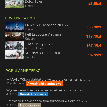
Doloc Town
21.86zł
Eneba
DOSTĘPNE WKRÓTCE
EA SPORTS Madden NFL 27
256.98zł
Eneba
Hell Let Loose Vietnam
118.10zł
Kinguin
The Sinking City 2
167.15zł
Gamesplanet US
STEINS;GATE RE BOOT
94.95zł
Kinguin
POPULARNE TERAZ
MARVEL Tōkon debiutuje wraz z ujawnieniem planu rozwoju na pierwszy rok
Aktualności gamingowe
20 godzin temu
Wyciek ceny Steam Frame przekreśla marzenia o tanim zestawie VR
Nowości Hardware
4.08.2026
Premiery gier wideo w tym tygodniu – sierpień 2026 r. (32. tydzień)
Premiery gier
3.08.2026