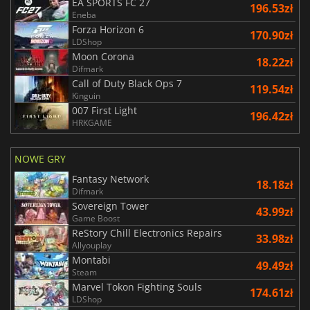
EA SPORTS FC 27
196.53zł
Eneba
Forza Horizon 6
170.90zł
LDShop
Moon Corona
18.22zł
Difmark
Call of Duty Black Ops 7
119.54zł
Kinguin
007 First Light
196.42zł
HRKGAME
NOWE GRY
Fantasy Network
18.18zł
Difmark
Sovereign Tower
43.99zł
Game Boost
ReStory Chill Electronics Repairs
33.98zł
Allyouplay
Montabi
49.49zł
Steam
Marvel Tokon Fighting Souls
174.61zł
LDShop